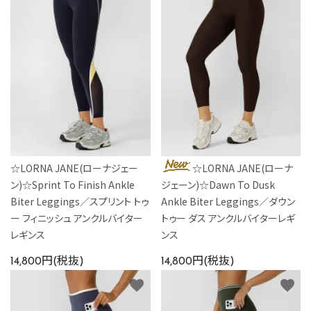
☆LORNA JANE(ローナジェー
☆LORNA JANE(ローナ
ン)☆Sprint To Finish Ankle
ジェーン)☆Dawn To Dusk
Biter Leggings／スプリント トゥ
Ankle Biter Leggings／ダウン
ー フィニッシュ アンクルバイター
トゥー ダス アンクルバイターレギ
レギンス
ンス
14,800円(税抜)
14,800円(税抜)
favorite
favorite