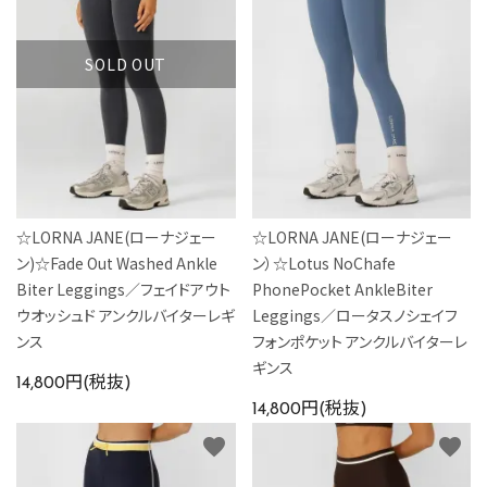
SOLD OUT
☆LORNA JANE(ローナジェー
☆LORNA JANE(ローナジェー
ン)☆Fade Out Washed Ankle
ン）☆Lotus NoChafe
Biter Leggings／フェイドアウト
PhonePocket AnkleBiter
ウオッシュド アンクルバイターレギ
Leggings／ロータスノシェイフ
ンス
フォンポケット アンクルバイターレ
ギンス
14,800円(税抜)
14,800円(税抜)
favorite
favorite