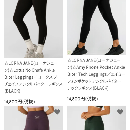
カラーから探す
INFORMATIOM
☆LORNA JANE(ローナジェー
☆LORNA JANE(ローナジェー
ン)☆Amy Phone Pocket Ankle
ン)☆Lotus No Chafe Ankle
Biter Tech Leggings／エイミー
Biter Leggings／ロータス ノー
フォンポケット アンクルバイター
チェイフ アンクルバイターレギンス
テックレギンス(BLACK)
(BLACK)
14,800円(税抜)
14,800円(税抜)
favorite
favorite