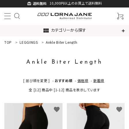
10,000円以上のお買上で送料無料
送料無料
card_giftcard
カテゴリーから探す
view_module
TOP
LEGGINGS
Ankle Biter Length
ACCOUNT MENU
ようこそ ゲスト 様
Ankle Biter Length
ログイン
新規会員登録
[ 並び順を変更 ]
-
おすすめ順
-
価格順
-
新着順
search
全 [12] 商品中 [1-12] 商品を表示しています
新着商品
favorite
favorite
アイテムから探す