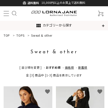
10,000円以上のお買上で送料無料
送料無料
card_giftcard
カテゴリーから探す
view_module
TOP
TOPS
Sweat & other
ACCOUNT MENU
ようこそ ゲスト 様
Sweat & other
ログイン
新規会員登録
[ 並び順を変更 ]
-
おすすめ順
-
価格順
-
新着順
search
全 [3] 商品中 [1-3] 商品を表示しています
新着商品
favorite
favorite
アイテムから探す