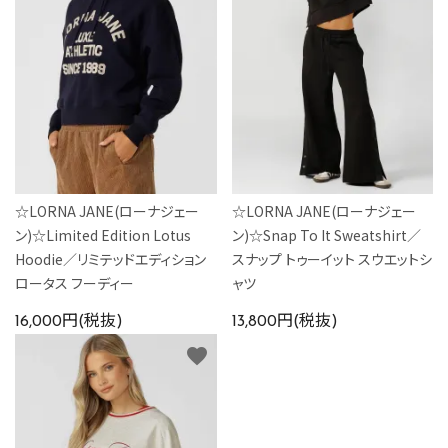
カラーから探す
INFORMATIOM
☆LORNA JANE(ローナジェー
☆LORNA JANE(ローナジェー
ン)☆Limited Edition Lotus
ン)☆Snap To It Sweatshirt／
Hoodie／リミテッドエディション
スナップ トゥーイット スウエットシ
ロータス フーディー
ャツ
16,000円(税抜)
13,800円(税抜)
favorite