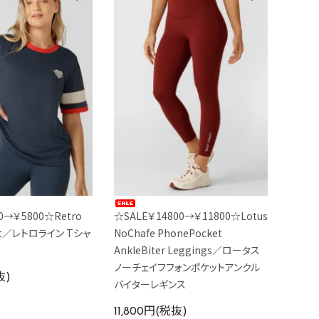
0→￥5800☆Retro
☆SALE￥14800→￥11800☆Lotus
hirt／レトロライン Tシャ
NoChafe PhonePocket
AnkleBiter Leggings／ロータス
ノーチェイフフォンポケットアンクル
抜)
バイターレギンス
11,800円(税抜)