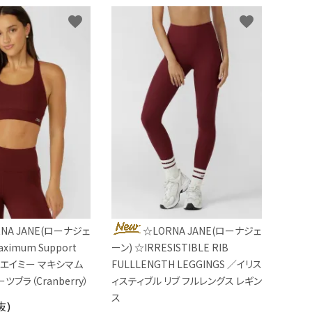
favorite
favorite
NA JANE(ローナジェ
☆LORNA JANE(ローナジェ
ximum Support
ーン) ☆IRRESISTIBLE RIB
ra／エイミー マキシマム
FULLLENGTH LEGGINGS ／イリス
ツブラ（Cranberry）
ィスティブル リブ フルレングス レギン
ス
抜)