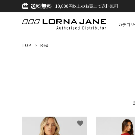
送料無料
card_giftcard
10,000円以上のお買上で送料無料
カテゴリ
ACCOUNT MENU
TOP
Red
ようこそ ゲスト 様
ログイン
新規会員登録
search
新着商品
favorite
アイテムから探す