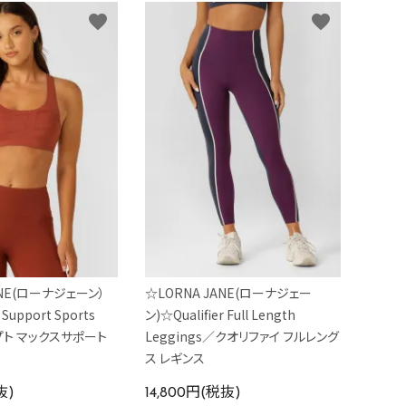
favorite
favorite
ANE(ローナジェーン）
☆LORNA JANE(ローナジェー
 Support Sports
ン)☆Qualifier Full Length
プト マックスサポート
Leggings／クオリファイ フルレング
ス レギンス
抜)
14,800円(税抜)