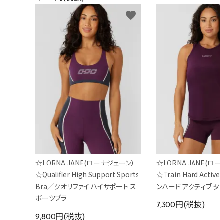
favorite
☆LORNA JANE(ローナジェーン）
☆LORNA JANE(
☆Qualifier High Support Sports
☆Train Hard Acti
Bra／クオリファイ ハイサポート ス
ンハード アクティブ 
ポーツブラ
7,300円(税抜)
9,800円(税抜)