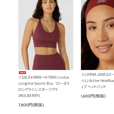
☆LORNA JANE(
☆SALE￥9800→￥7800☆Lotus
☆LJ Active Head
Longline Sports Bra／ロータス
ィブ ヘッドバンド
ロングライン スポーツブラ
(MULBERRY)
1,600円(税抜)
7,800円(税抜)