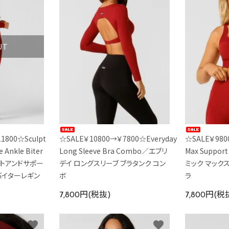
UT
1800☆Sculpt
☆SALE￥10800→￥7800☆Everyday
☆SALE￥980
 Ankle Biter
Long Sleeve Bra Combo／エブリ
Max Suppor
プトアンドサポー
デイ ロングスリーブ ブラタンク コン
ミック マック
バイターレギン
ボ
ラ
7,800円(税抜)
7,800円(税
favorite
favorite