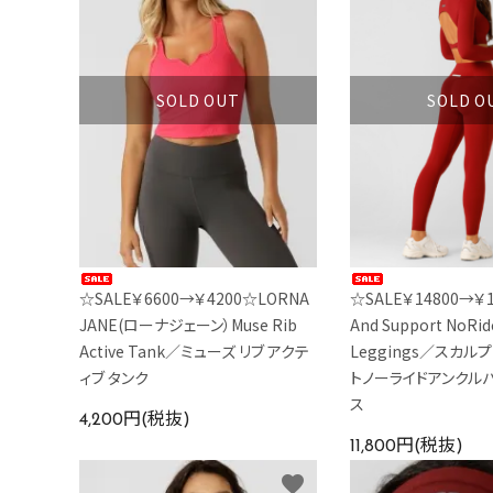
カラーから探す
INFORMATIOM
SOLD OUT
SOLD O
☆SALE￥6600→￥4200☆LORNA
☆SALE￥14800→￥1
JANE(ローナジェーン）Muse Rib
And Support NoRide
Active Tank／ミューズ リブ アクテ
Leggings／スカル
ィブ タンク
トノーライドアンクル
ス
4,200円(税抜)
11,800円(税抜)
favorite