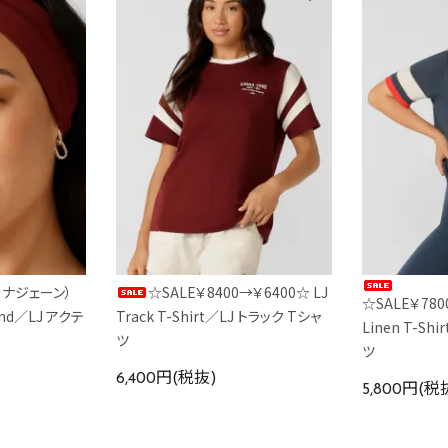
ローナジェーン）
☆SALE￥8400→￥6400☆ LJ
☆SALE￥780
band／LJ アクテ
Track T-Shirt／LJ トラック Tシャ
Linen T-S
ツ
ツ
6,400円(税抜)
5,800円(税