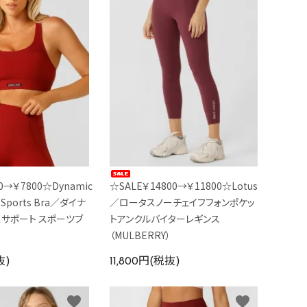
0→￥7800☆Dynamic
☆SALE￥14800→￥11800☆LotusNoChafePho
t Sports Bra／ダイナ
／ロータスノーチェイフフォンポケッ
スサポート スポーツブ
トアンクルバイターレギンス
（MULBERRY）
抜)
11,800円(税抜)
favorite
favorite