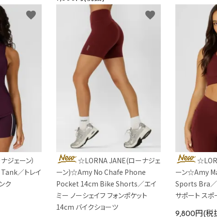
favorite
favorite
ローナジェーン）
☆LORNA JANE(ローナジェ
☆LOR
ve Tank／トレイ
ーン)☆Amy No Chafe Phone
ーン☆Amy Ma
タンク
Pocket 14cm Bike Shorts／エイ
Sports B
ミー ノーシェイフ フォンポケット
サポート スポー
14cm バイクショーツ
9,800円(税