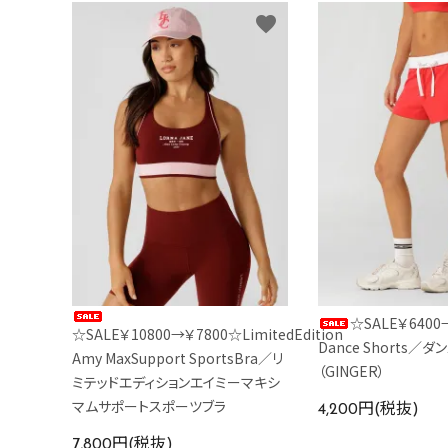
favorite
☆SALE￥6400
☆SALE￥10800→￥7800☆LimitedEdition
Dance Shorts／ダ
Amy MaxSupport SportsBra／リ
（GINGER）
ミテッドエディションエイミーマキシ
マムサポートスポーツブラ
4,200円(税抜)
7,800円(税抜)