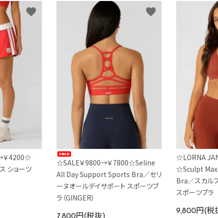
favorite
favorite
→￥4200☆
☆LORNA J
☆SALE￥9800→￥7800☆Seline
ンス ショーツ
☆Sculpt Max
All Day Support Sports Bra／セリ
Bra／スカル
ーヌオールデイサポート スポーツブ
スポーツブラ
ラ（GINGER）
9,800円(税
7,800円(税抜)