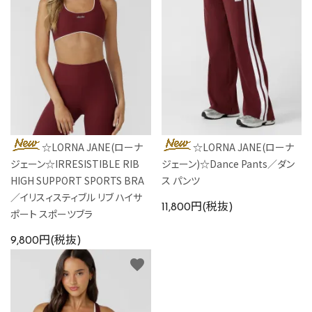
カラーから探す
INFORMATIOM
☆LORNA JANE(ローナ
☆LORNA JANE(ローナ
ジェーン☆IRRESISTIBLE RIB
ジェーン)☆Dance Pants／ダン
HIGH SUPPORT SPORTS BRA
ス パンツ
／イリスィスティブル リブ ハイサ
11,800円(税抜)
ポート スポーツブラ
9,800円(税抜)
favorite