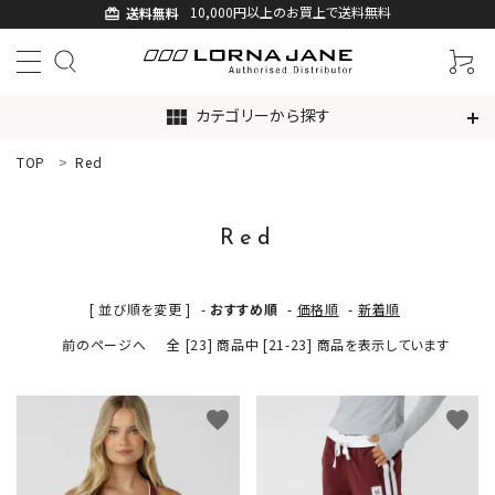
10,000円以上のお買上で送料無料
送料無料
card_giftcard
カテゴリーから探す
view_module
TOP
Red
ACCOUNT MENU
ようこそ ゲスト 様
Red
ログイン
新規会員登録
[ 並び順を変更 ]
-
おすすめ順
-
価格順
-
新着順
search
前のページへ
全 [23] 商品中 [21-23] 商品を表示しています
新着商品
favorite
favorite
アイテムから探す