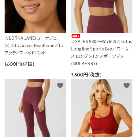
☆LORNA JANE(ローナジェー
☆SALE￥9800→￥7800☆Lotus
ン）☆LJ Active Headband／LJ
Longline Sports Bra／ロータ
アクティブ ヘッドバンド
ス ロングライン スポーツブラ
(MULBERRY)
1,600円(税抜)
7,800円(税抜)
favorite
favorite