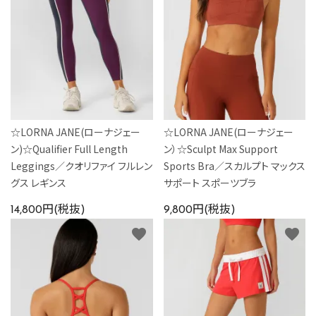
☆LORNA JANE(ローナジェー
☆LORNA JANE(ローナジェー
ン)☆Qualifier Full Length
ン）☆Sculpt Max Support
Leggings／クオリファイ フルレン
Sports Bra／スカルプト マックス
グス レギンス
サポート スポーツブラ
14,800円(税抜)
9,800円(税抜)
favorite
favorite