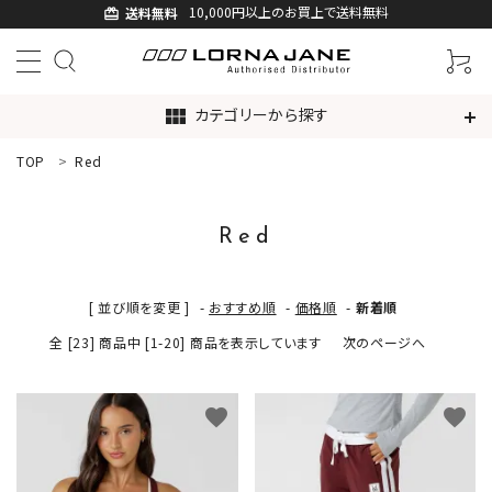
10,000円以上のお買上で送料無料
送料無料
card_giftcard
カテゴリーから探す
view_module
TOP
Red
ACCOUNT MENU
ようこそ ゲスト 様
Red
ログイン
新規会員登録
[ 並び順を変更 ]
-
おすすめ順
-
価格順
-
新着順
search
全 [23] 商品中 [1-20] 商品を表示しています
次のページへ
新着商品
favorite
favorite
アイテムから探す