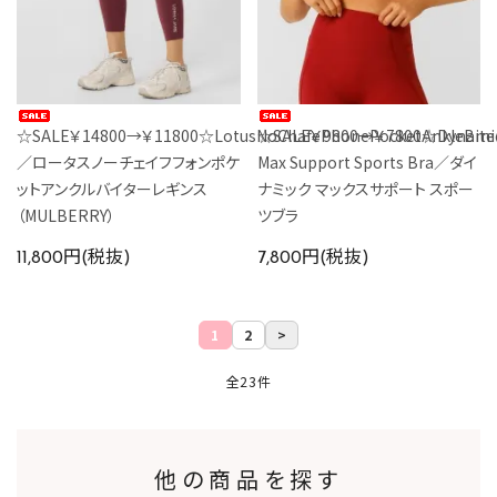
☆SALE￥14800→￥11800☆LotusNoChafePhonePocketAnkleBite
☆SALE￥9800→￥7800☆Dynami
／ロータスノーチェイフフォンポケ
Max Support Sports Bra／ダイ
ットアンクルバイターレギンス
ナミック マックスサポート スポー
（MULBERRY）
ツブラ
11,800円(税抜)
7,800円(税抜)
1
2
>
全23件
他の商品を探す