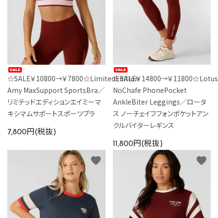
☆SALE￥10800→￥7800☆LimitedEdition
☆SALE￥14800→￥11800☆Lotus
Amy MaxSupport SportsBra／
NoChafe PhonePocket
リミテッドエディションエイミーマ
AnkleBiter Leggings／ロータ
キシマムサポートスポーツブラ
ス ノーチェイフフォンポケットアン
クルバイターレギンス
7,800円(税抜)
11,800円(税抜)
favorite
favorite