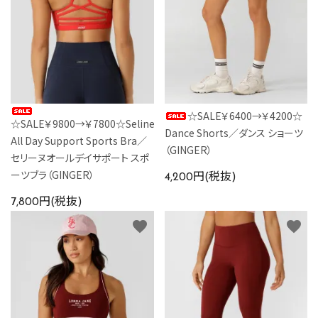
☆SALE￥6400→￥4200☆
☆SALE￥9800→￥7800☆Seline
Dance Shorts／ダンス ショーツ
All Day Support Sports Bra／
（GINGER）
セリーヌオールデイサポート スポ
ーツブラ（GINGER）
4,200円(税抜)
7,800円(税抜)
favorite
favorite