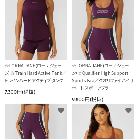
☆LORNA JANE(ローナジェー
☆LORNA JANE(ローナジェー
ン）☆Train Hard Active Tank／
ン）☆Qualifier High Support
トレインハード アクティブ タンク
Sports Bra／クオリファイ ハイサ
ポート スポーツブラ
7,300円(税抜)
9,800円(税抜)
favorite
favorite