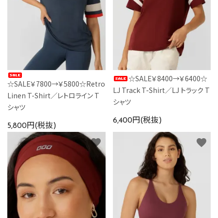
☆SALE￥8400→￥6400☆
☆SALE￥7800→￥5800☆Retro
LJ Track T-Shirt／LJ トラック T
Linen T-Shirt／レトロライン T
シャツ
シャツ
6,400円(税抜)
5,800円(税抜)
favorite
favorite