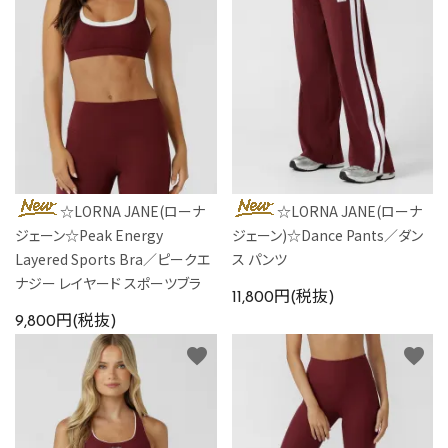
カラーから探す
INFORMATIOM
☆LORNA JANE(ローナ
☆LORNA JANE(ローナ
ジェーン☆Peak Energy
ジェーン)☆Dance Pants／ダン
Layered Sports Bra／ピークエ
ス パンツ
ナジー レイヤード スポーツブラ
11,800円(税抜)
9,800円(税抜)
favorite
favorite