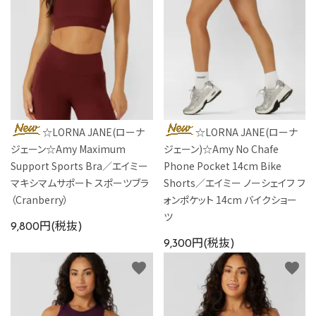
☆LORNA JANE(ローナ
☆LORNA JANE(ローナ
ジェーン☆Amy Maximum
ジェーン)☆Amy No Chafe
Support Sports Bra／エイミー
Phone Pocket 14cm Bike
マキシマムサポート スポーツブラ
Shorts／エイミー ノーシェイフ フ
（Cranberry）
ォンポケット 14cm バイクショー
ツ
9,800円(税抜)
9,300円(税抜)
favorite
favorite