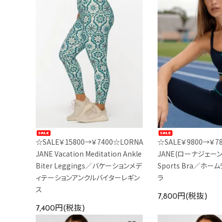
☆SALE￥15800→￥7400☆LORNA
☆SALE￥9800→￥7
JANE Vacation Meditation Ankle
JANE(ローナジェーン）
Biter Leggings／バケーションメデ
Sports Bra／ホ
ィテーションアンクルバイターレギン
ラ
ス
7,800円(税抜)
7,400円(税抜)