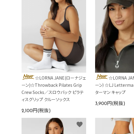
カラーから探す
INFORMATIOM
☆LORNA JANE(ローナジェ
☆LORNA J
ーン)☆Throwback Pilates Grip
ーン）☆LJ Letterma
Crew Socks／スロウバック ピラテ
ターマン キャップ
ィスグリップ クルーソックス
3,900円(税抜)
2,100円(税抜)
favorite