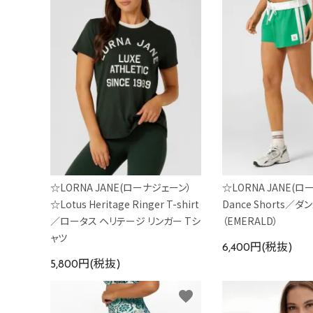
☆LORNA JANE(ローナジェーン）
☆LORNA JANE(
☆Lotus Heritage Ringer T-shirt
Dance Shorts／ダ
／ロータス ヘリテージ リンガー Tシ
（EMERALD）
ャツ
6,400円(税抜)
5,800円(税抜)
favorite