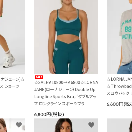
ローナジェーン)☆
☆LORNA J
☆SALE￥10800→￥6800☆LORNA
ンス ショーツ
☆Throwback
JANE(ローナジェーン）Double Up
スロウバック 
Longline Sports Bra／ダブルアッ
プ ロングライン スポーツブラ
6,800円(税
6,800円(税抜)
favorite
favorite