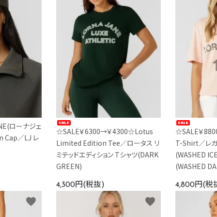
ANE(ローナジェ
☆SALE￥6300→￥4300☆Lotus
☆SALE￥880
n Cap／LJ レ
Limited Edition Tee／ロータス リ
T-Shirt／
ミテッドエディション Tシャツ(DARK
(WASHED IC
GREEN)
(WASHED DA
4,300円(税抜)
4,800円(税
favorite
favorite