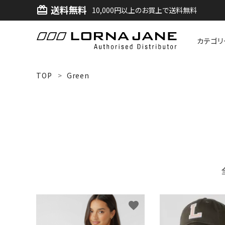
送料無料
card_giftcard
10,000円以上のお買上で送料無料
カテゴリ
ACCOUNT MENU
TOP
Green
ようこそ ゲスト 様
ログイン
新規会員登録
search
新着商品
favorite
アイテムから探す