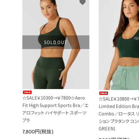
favorite
SOLD OUT
☆SALE￥10300→￥7800☆Aero
☆SALE￥10800→￥7
Fit High Support Sports Bra／エ
Limited Edition Br
アロフィット ハイサポート スポーツ
Combo／ロータス 
ブラ
ション ブラタンク コン
GREEN)
7,800円(税抜)