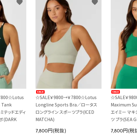
favorite
favorite
800☆Lotus
☆SALE￥9800→￥7800☆Lotus
☆SALE￥98
a Tank
Longline Sports Bra／ロータス
Maximum Su
リミテッドエディ
ロングライン スポーツブラ(ICED
エイミー マキ
ボ(DARK
MATCHA)
ツ ブラ(SEA G
7,800円(税抜)
7,800円(税