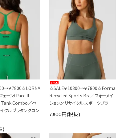
00→￥7800☆LORNA
☆SALE￥10300→￥7800☆Formation
ェーン）Pace It
Recycled Sports Bra／フォーメイ
ra Tank Combo／ペ
ションン リサイクル スポーツブラ
サイクル ブラタンクコン
7,800円(税抜)
抜)