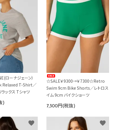
ANE(ローナジェーン）
☆SALE￥9300→￥7300☆Retro
 Relaxed T-Shirt／
Swim 9cm Bike Shorts／レトロス
リラックス Tシャツ
イム 9cm バイクショーツ
抜)
7,300円(税抜)
favorite
favorite