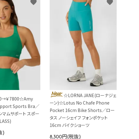
favorite
favorite
☆LORNA JANE(ローナジェ
00→￥7800☆Amy
ーン)☆Lotus No Chafe Phone
pport Sports Bra／
Pocket 16cm Bike Shorts／ロー
シマムサポート スポー
タス ノーシェイフ フォンポケット
LASS)
16cm バイクショーツ
抜)
8,300円(税抜)