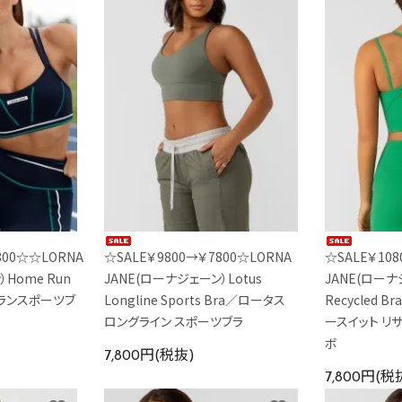
800☆☆LORNA
☆SALE￥9800→￥7800☆LORNA
☆SALE￥108
Home Run
JANE(ローナジェーン）Lotus
JANE(ローナジ
ームランスポーツブ
Longline Sports Bra／ロータス
Recycled B
ロングライン スポーツブラ
ースイット リ
ボ
7,800円(税抜)
7,800円(税