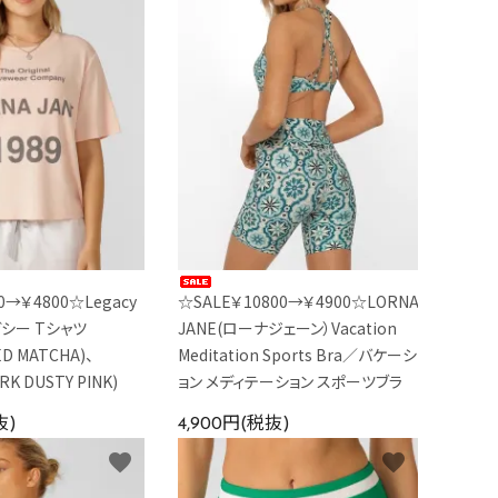
0→￥4800☆Legacy
☆SALE￥10800→￥4900☆LORNA
レガシー Tシャツ
JANE(ローナジェーン）Vacation
ED MATCHA)、
Meditation Sports Bra／バケーシ
RK DUSTY PINK)
ョン メディテーション スポーツブラ
抜)
4,900円(税抜)
favorite
favorite