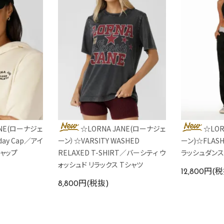
ANE(ローナジェ
☆LORNA JANE(ローナジェ
☆LOR
yday Cap／アイ
ーン）☆VARSITY WASHED
ーン)☆FLASH
キャップ
RELAXED T-SHIRT／バーシティ ウ
ラッシュダンス
ォッシュド リラックス Tシャツ
12,800円(
8,800円(税抜)