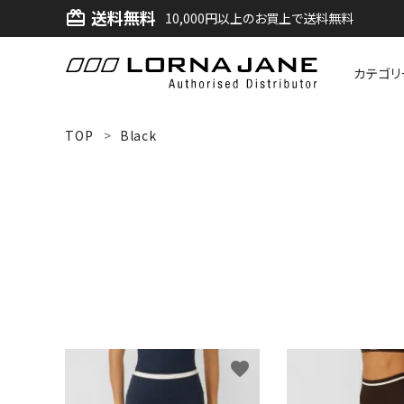
送料無料
card_giftcard
10,000円以上のお買上で送料無料
カテゴリ
ACCOUNT MENU
TOP
Black
ようこそ ゲスト 様
ログイン
新規会員登録
search
新着商品
favorite
アイテムから探す