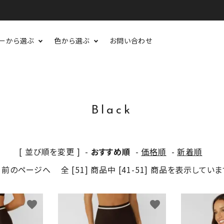
ーから選ぶ
色から選ぶ
お問い合わせ
Black
[ 並び順を変更 ]
-
おすすめ順
-
価格順
-
新着順
前のページへ
全 [51] 商品中 [41-51] 商品を表示してい
favorite
favorite