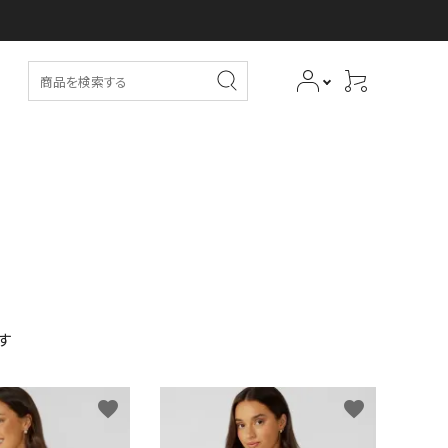
ます
favorite
favorite