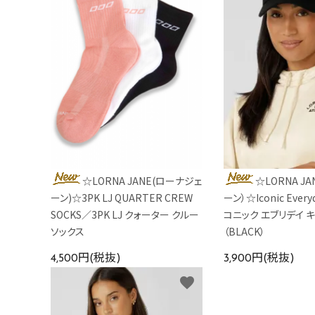
☆LORNA JANE(ローナジェ
☆LORNA J
ーン)☆3PK LJ QUARTER CREW
ーン）☆Iconic Ever
SOCKS／3PK LJ クォーター クルー
コニック エブリデイ 
ソックス
（BLACK）
4,500円(税抜)
3,900円(税抜)
favorite