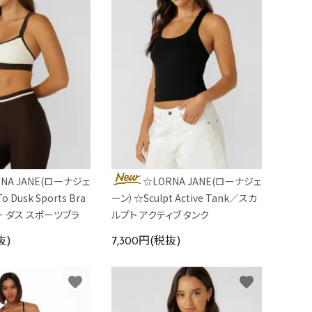
NA JANE(ローナジェ
☆LORNA JANE(ローナジェ
 Dusk Sports Bra
ーン）☆Sculpt Active Tank／スカ
ー ダス スポーツブラ
ルプト アクティブ タンク
抜)
7,300円(税抜)
favorite
favorite