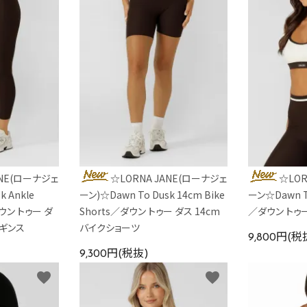
ANE(ローナジェ
☆LORNA JANE(ローナジェ
☆LOR
k Ankle
ーン)☆Dawn To Dusk 14cm Bike
ーン☆Dawn To
ダウン トゥー ダ
Shorts／ダウン トゥー ダス 14cm
／ダウン トゥ
レギンス
バイクショーツ
9,800円(税
9,300円(税抜)
favorite
favorite