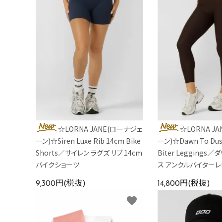
カラーから探す
INFORMATIOM
☆LORNA JANE(ローナジェ
☆LORNA J
ーン)☆Siren Luxe Rib 14cm Bike
ーン)☆Dawn To Dus
Shorts／サイレン ラグズ リブ 14cm
Biter Leggings／
バイクショーツ
ス アンクルバイター
9,300円(税抜)
14,800円(税抜)
favorite