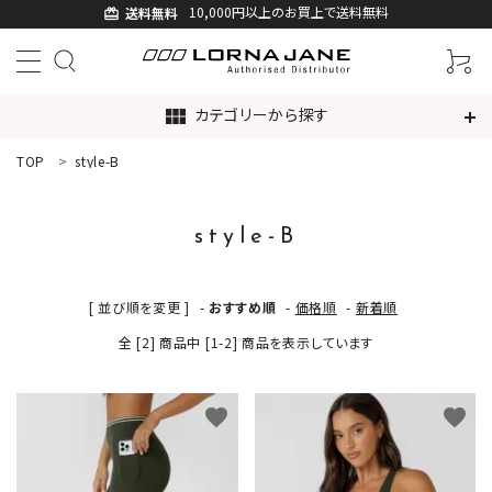
10,000円以上のお買上で送料無料
送料無料
card_giftcard
カテゴリーから探す
view_module
TOP
style-B
ACCOUNT MENU
ようこそ ゲスト 様
style-B
ログイン
新規会員登録
[ 並び順を変更 ]
-
おすすめ順
-
価格順
-
新着順
search
全 [2] 商品中 [1-2] 商品を表示しています
新着商品
favorite
favorite
アイテムから探す