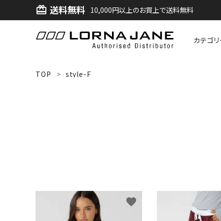
送料無料
card_giftcard
10,000円以上のお買上で送料無料
カテゴリ
ACCOUNT MENU
TOP
style-F
ようこそ ゲスト 様
ログイン
新規会員登録
search
新着商品
favorite
アイテムから探す