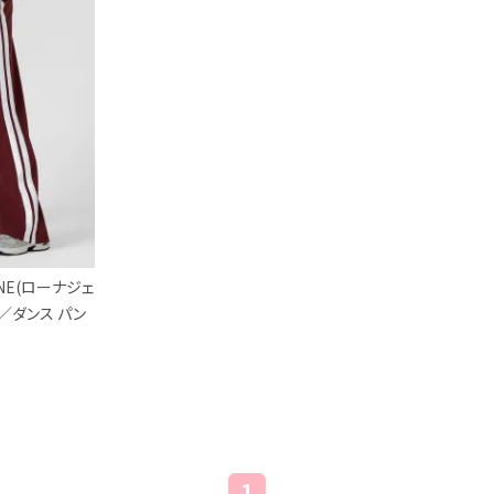
ANE(ローナジェ
ts／ダンス パン
1