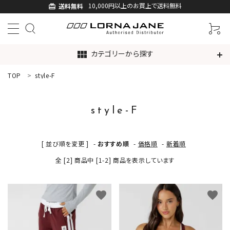
10,000円以上のお買上で送料無料
送料無料
card_giftcard
カテゴリーから探す
view_module
TOP
style-F
ACCOUNT MENU
ようこそ ゲスト 様
style-F
ログイン
新規会員登録
[ 並び順を変更 ]
-
おすすめ順
-
価格順
-
新着順
search
全 [2] 商品中 [1-2] 商品を表示しています
新着商品
favorite
favorite
アイテムから探す