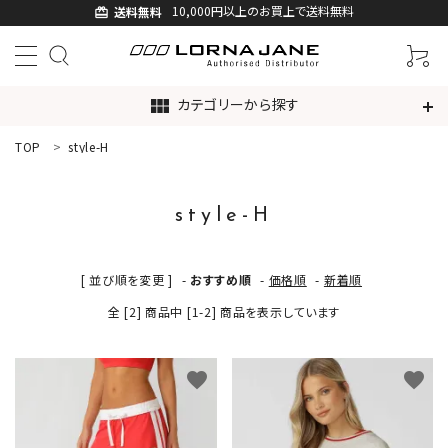
10,000円以上のお買上で送料無料
送料無料
card_giftcard
カテゴリーから探す
view_module
TOP
style-H
ACCOUNT MENU
ようこそ ゲスト 様
style-H
ログイン
新規会員登録
[ 並び順を変更 ]
-
おすすめ順
-
価格順
-
新着順
search
全 [2] 商品中 [1-2] 商品を表示しています
新着商品
favorite
favorite
アイテムから探す