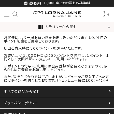
10,000円以上のお買上で送料無料
送料無料
card_giftcard
カテゴリーから探す
view_module
お客様に、より一層お買い物をお楽しみいただけますよう、独自の
ACCOUNT MENU
ポイント制度をご用意しております。
ようこそ ゲスト 様
初回ご購入時に
３００
ポイント を進呈いたします。
お買い上げ
１，０００
円ごとに
５０
ポイント を付与し、
１
ポイント＝
１
円として次回以降のお支払いにご利用いただけます。
ログイン
新規会員登録
※ポイントの付与・ご利用には会員登録が必要となりますので、あ
らかじめご登録をお願い申し上げます。
search
また、気持ちばかりではございますが、レビューをご記入下さった方
にはポイントを付与しております。（※1レビュー毎に
１００ポイント
）
すべての商品から探す
新着商品
プライバシーポリシー
アイテムから探す