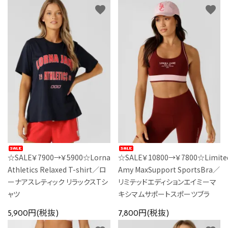
favorite
favorite
☆SALE￥7900→￥5900☆Lorna
☆SALE￥10800→￥7800☆Limited
Athletics Relaxed T-shirt／ロ
Amy MaxSupport SportsBra／
ーナアスレティック リラックスTシ
リミテッドエディションエイミーマ
ャツ
キシマムサポートスポーツブラ
5,900円(税抜)
7,800円(税抜)