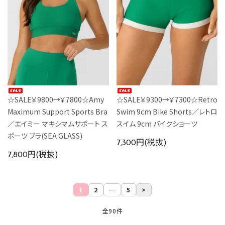
☆SALE￥9800→￥7800☆Amy
☆SALE￥9300→￥7300☆Retro
Maximum Support Sports Bra
Swim 9cm Bike Shorts／レトロ
／エイミー マキシマムサポート ス
スイム 9cm バイクショーツ
ポーツ ブラ(SEA GLASS)
7,300円(税抜)
7,800円(税抜)
1
2
…
5
>
全90件