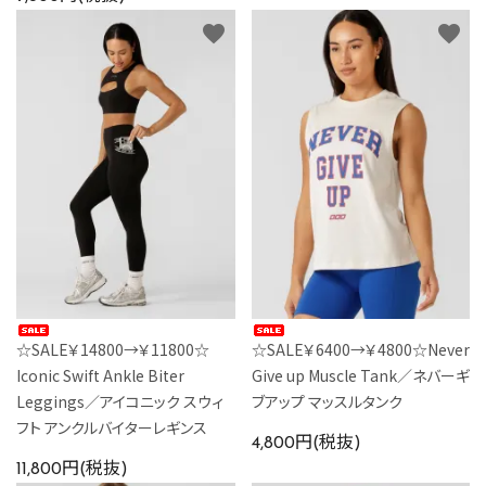
favorite
favorite
☆SALE￥14800→￥11800☆
☆SALE￥6400→￥4800☆Never
Iconic Swift Ankle Biter
Give up Muscle Tank／ネバーギ
Leggings／アイコニック スウィ
ブアップ マッスルタンク
フト アンクルバイターレギンス
4,800円(税抜)
11,800円(税抜)