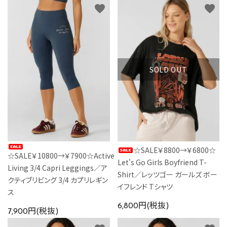
favorite
favorite
SOLD OUT
☆SALE￥8800→￥6800☆
☆SALE￥10800→￥7900☆Active
Let's Go Girls Boyfriend T-
Living 3/4 Capri Leggings／ア
Shirt／レッツゴー ガールズ ボー
クティブリビング 3/4 カプリレギン
イフレンド Tシャツ
ス
6,800円(税抜)
7,900円(税抜)