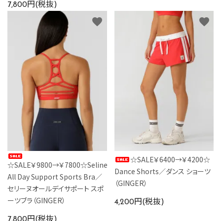
7,800円(税抜)
favorite
favorite
☆SALE￥6400→￥4200☆
☆SALE￥9800→￥7800☆Seline
Dance Shorts／ダンス ショーツ
All Day Support Sports Bra／
（GINGER）
セリーヌオールデイサポート スポ
ーツブラ（GINGER）
4,200円(税抜)
7,800円(税抜)