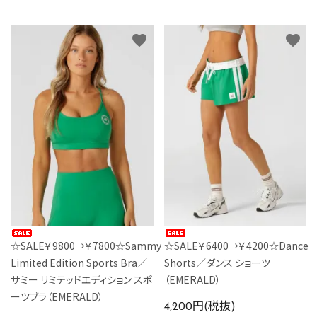
カラーから探す
favorite
favorite
INFORMATIOM
☆SALE￥9800→￥7800☆Sammy
☆SALE￥6400→￥4200☆Dance
Limited Edition Sports Bra／
Shorts／ダンス ショーツ
サミー リミテッドエディション スポ
（EMERALD）
ーツブラ（EMERALD）
4,200円(税抜)