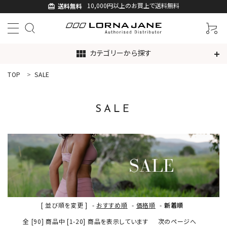
10,000円以上のお買上で送料無料
送料無料
card_giftcard
カテゴリーから探す
view_module
TOP
SALE
ACCOUNT MENU
ようこそ ゲスト 様
SALE
ログイン
新規会員登録
search
新着商品
[ 並び順を変更 ]
-
おすすめ順
-
価格順
-
新着順
アイテムから探す
全 [90] 商品中 [1-20] 商品を表示しています
次のページへ