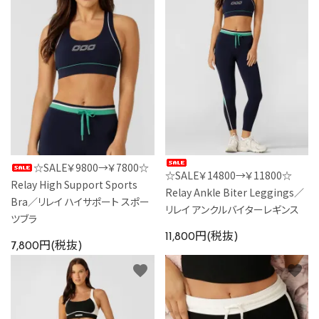
☆SALE￥9800→￥7800☆
☆SALE￥14800→￥11800☆
Relay High Support Sports
Relay Ankle Biter Leggings／
Bra／リレイ ハイサポート スポー
リレイ アンクルバイターレギンス
ツブラ
11,800円(税抜)
7,800円(税抜)
favorite
favorite