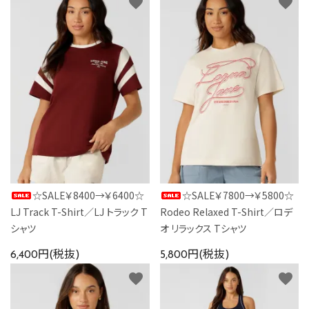
favorite
favorite
☆SALE￥8400→￥6400☆
☆SALE￥7800→￥5800☆
LJ Track T-Shirt／LJ トラック T
Rodeo Relaxed T-Shirt／ロデ
シャツ
オ リラックス Tシャツ
6,400円(税抜)
5,800円(税抜)
favorite
favorite