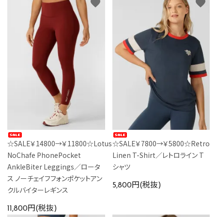
favorite
favorite
☆SALE￥14800→￥11800☆Lotus
☆SALE￥7800→￥5800☆Retro
NoChafe PhonePocket
Linen T-Shirt／レトロライン T
AnkleBiter Leggings／ロータ
シャツ
ス ノーチェイフフォンポケットアン
5,800円(税抜)
クルバイターレギンス
11,800円(税抜)