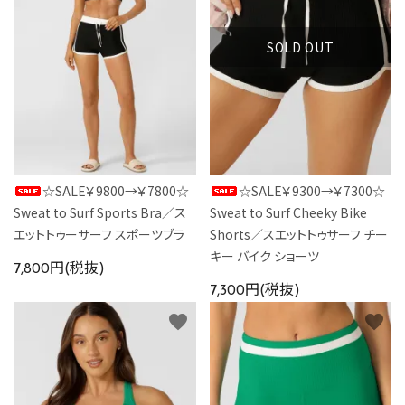
SOLD OUT
☆SALE￥9800→￥7800☆
☆SALE￥9300→￥7300☆
Sweat to Surf Sports Bra／ス
Sweat to Surf Cheeky Bike
エットトゥーサーフ スポーツブラ
Shorts／スエットトゥサーフ チー
キー バイク ショーツ
7,800円(税抜)
7,300円(税抜)
favorite
favorite