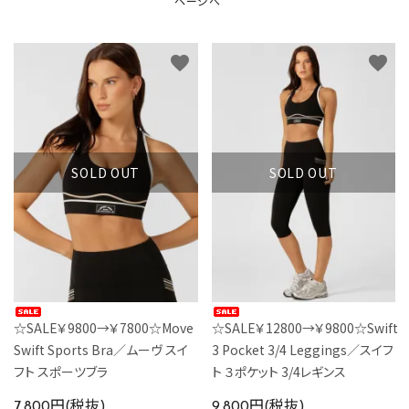
ページへ
カラーから探す
INFORMATIOM
favorite
favorite
SOLD OUT
SOLD OUT
☆SALE￥9800→￥7800☆Move
☆SALE￥12800→￥9800☆Swift
Swift Sports Bra／ムーヴ スイ
3 Pocket 3/4 Leggings／スイフ
フト スポーツブラ
ト ３ポケット 3/4レギンス
7,800円(税抜)
9,800円(税抜)