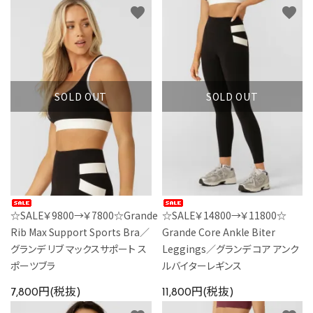
favorite
favorite
SOLD OUT
SOLD OUT
☆SALE￥9800→￥7800☆Grande
☆SALE￥14800→￥11800☆
Rib Max Support Sports Bra／
Grande Core Ankle Biter
グランデ リブ マックスサポート ス
Leggings／グランデ コア アンク
ポーツブラ
ルバイターレギンス
7,800円(税抜)
11,800円(税抜)