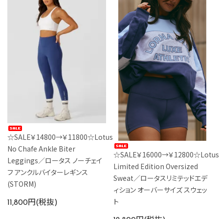
☆SALE￥14800→￥11800☆Lotus
No Chafe Ankle Biter
☆SALE￥16000→￥12800☆Lotus
Leggings／ロータス ノーチェイ
Limited Edition Oversized
フ アンクルバイターレギンス
Sweat／ロータスリミテッドエデ
(STORM)
ィション オーバーサイズ スウェッ
ト
11,800円(税抜)