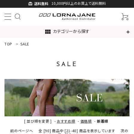
10,000円以上のお買上で送料無料
送料無料
card_giftcard
カテゴリーから探す
view_module
TOP
SALE
ACCOUNT MENU
ようこそ ゲスト 様
SALE
ログイン
新規会員登録
search
新着商品
[ 並び順を変更 ]
-
おすすめ順
-
価格順
-
新着順
アイテムから探す
前のページへ
全 [90] 商品中 [21-40] 商品を表示しています
次の