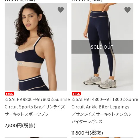
favorite
favorite
SOLD OUT
☆SALE￥9800→￥7800☆Sunrise
☆SALE￥14800→￥11800☆Sunri
Circuit Sports Bra／サンライズ
Circuit Ankle Biter Leggings
サーキット スポーツブラ
／サンライズ サーキット アンクル
バイターレギンス
7,800円(税抜)
11,800円(税抜)