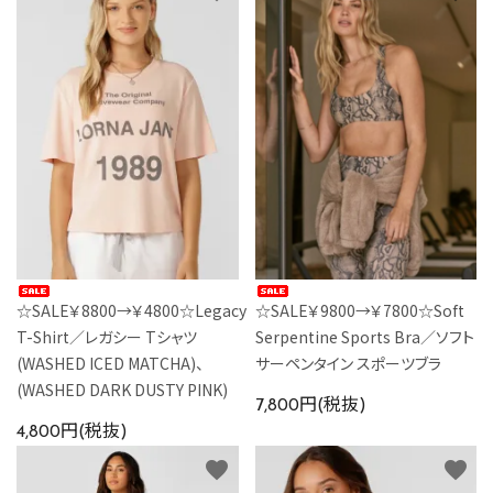
☆SALE￥8800→￥4800☆Legacy
☆SALE￥9800→￥7800☆Soft
T-Shirt／レガシー Tシャツ
Serpentine Sports Bra／ソフト
(WASHED ICED MATCHA)、
サーペンタイン スポーツブラ
(WASHED DARK DUSTY PINK)
7,800円(税抜)
4,800円(税抜)
favorite
favorite