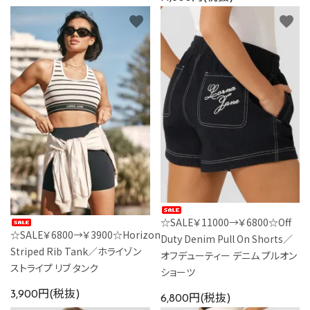
favorite
favorite
☆SALE￥11000→￥6800☆Off
☆SALE￥6800→￥3900☆Horizon
Duty Denim Pull On Shorts／
Striped Rib Tank／ホライゾン
オフデューティー デニム プルオン
ストライプ リブ タンク
ショーツ
3,900円(税抜)
6,800円(税抜)