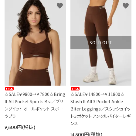
favorite
favorite
SOLD OUT
☆SALE￥9800→￥7800☆Bring
☆SALE￥14800→￥11800☆
It All Pocket Sports Bra／ブリ
Stash It All 3 Pocket Ankle
ングイット オールポケット スポー
Biter Leggings／スタッシュイッ
ツブラ
ト３ポケット アンクルバイターレギ
ンス
9,800円(税抜)
14,800円(税抜)