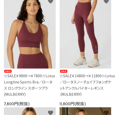
favorite
favorite
☆SALE￥9800→￥7800☆Lotus
☆SALE￥14800→￥11800☆LotusN
Longline Sports Bra／ロータ
／ロータスノーチェイフフォンポケ
ス ロングライン スポーツブラ
ットアンクルバイターレギンス
(MULBERRY)
（MULBERRY）
7,800円(税抜)
11,800円(税抜)
favorite
favorite