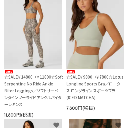
☆SALE￥14800→￥11800☆Soft
☆SALE￥9800→￥7800☆Lotus
Serpentine No Ride Ankle
Longline Sports Bra／ロータ
Biter Leggings／ソフトサーペ
ス ロングライン スポーツブラ
ンタイン ノーライド アンクルバイタ
(ICED MATCHA)
ーレギンス
7,800円(税抜)
11,800円(税抜)
favorite
favorite