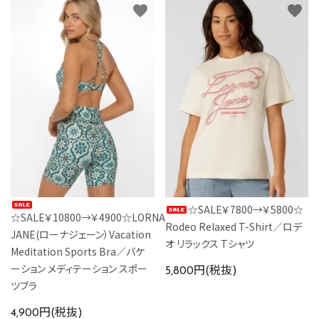
favorite
favorite
☆SALE￥7800→￥5800☆
☆SALE￥10800→￥4900☆LORNA
Rodeo Relaxed T-Shirt／ロデ
JANE(ローナジェーン）Vacation
オ リラックス Tシャツ
Meditation Sports Bra／バケ
ーション メディテーション スポー
5,800円(税抜)
ツブラ
4,900円(税抜)