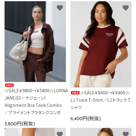
favorite
favorite
☆SALE￥9800→￥5800☆LORNA
☆SALE￥8400→￥6400☆
JANE(ローナジェーン）
LJ Track T-Shirt／LJ トラック T
Alignment Bra Tank Combo
シャツ
／アライメントブラタンクコンボ
6,400円(税抜)
5,800円(税抜)
favorite
favorite