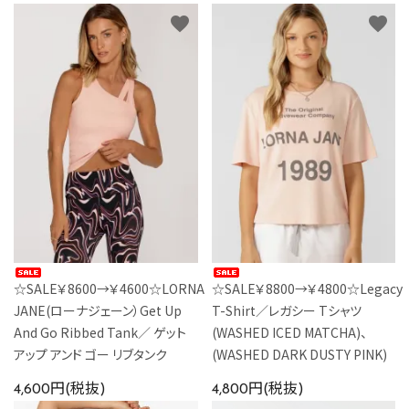
favorite
favorite
☆SALE￥8600→￥4600☆LORNA
☆SALE￥8800→￥4800☆Legacy
JANE(ローナジェーン）Get Up
T-Shirt／レガシー Tシャツ
And Go Ribbed Tank／ ゲット
(WASHED ICED MATCHA)、
アップ アンド ゴー リブタンク
(WASHED DARK DUSTY PINK)
4,600円(税抜)
4,800円(税抜)