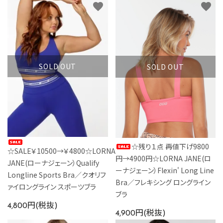
favorite
favorite
SOLD OUT
SOLD OUT
☆残り１点 再値下げ9800
☆SALE￥10500→￥4800☆LORNA
円→4900円☆LORNA JANE(ロ
JANE(ローナジェーン）Qualify
ーナジェーン）Flexin' Long Line
Longline Sports Bra／クオリフ
Bra／フレキシング ロングライン
ァイロングライン スポーツブラ
ブラ
4,800円(税抜)
4,900円(税抜)