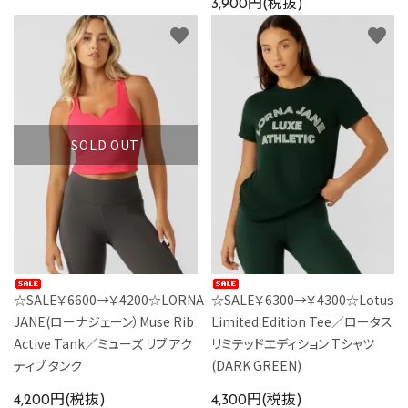
3,900円(税抜)
favorite
favorite
SOLD OUT
☆SALE￥6600→￥4200☆LORNA
☆SALE￥6300→￥4300☆Lotus
JANE(ローナジェーン）Muse Rib
Limited Edition Tee／ロータス
Active Tank／ミューズ リブ アク
リミテッドエディション Tシャツ
ティブ タンク
(DARK GREEN)
4,200円(税抜)
4,300円(税抜)