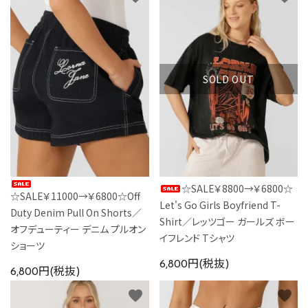
SOLD OUT
☆SALE￥8800→￥6800☆
☆SALE￥11000→￥6800☆Off
Let's Go Girls Boyfriend T-
Duty Denim Pull On Shorts／
Shirt／レッツゴー ガールズ ボー
オフデューティー デニム プルオン
イフレンド Tシャツ
ショーツ
6,800円(税抜)
6,800円(税抜)
favorite
favorite