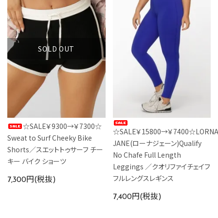
SOLD OUT
☆SALE￥9300→￥7300☆
☆SALE￥15800→￥7400☆LORN
Sweat to Surf Cheeky Bike
JANE(ローナジェーン)Qualify
Shorts／スエットトゥサーフ チー
No Chafe Full Length
キー バイク ショーツ
Leggings ／クオリファイチェイフ
フルレングスレギンス
7,300円(税抜)
7,400円(税抜)