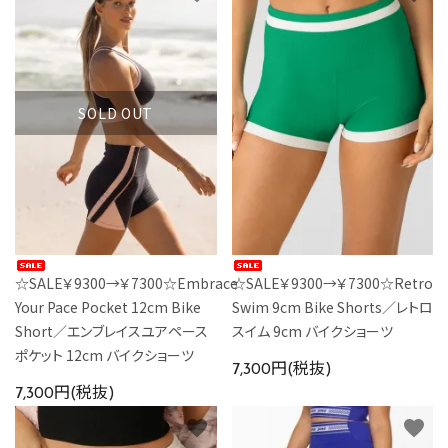
SOLD OUT
☆SALE￥9300→￥7300☆Embrace
☆SALE￥9300→￥7300☆Retro
Your Pace Pocket 12cm Bike
Swim 9cm Bike Shorts／レトロ
Short／エンブレイスユアペース
スイム 9cm バイクショーツ
ポケット 12cm バイクショーツ
7,300円(税抜)
7,300円(税抜)
favorite
favorite