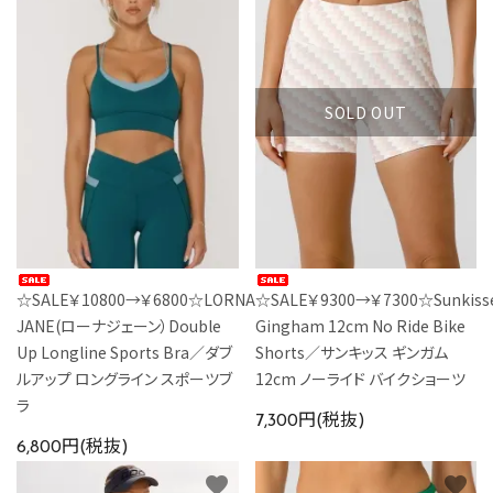
SOLD OUT
☆SALE￥10800→￥6800☆LORNA
☆SALE￥9300→￥7300☆Sunkiss
JANE(ローナジェーン）Double
Gingham 12cm No Ride Bike
Up Longline Sports Bra／ダブ
Shorts／サンキッス ギンガム
ルアップ ロングライン スポーツブ
12cm ノーライド バイクショーツ
ラ
7,300円(税抜)
6,800円(税抜)
favorite
favorite