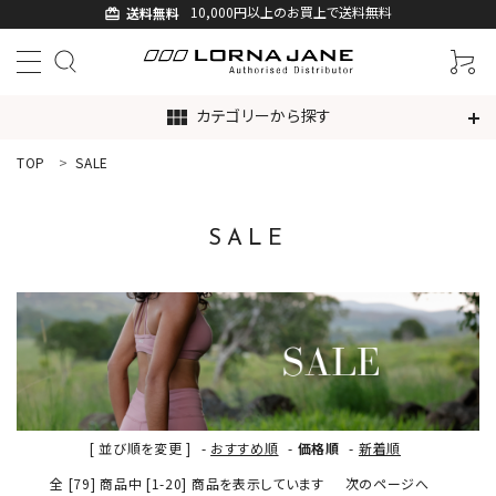
10,000円以上のお買上で送料無料
送料無料
card_giftcard
カテゴリーから探す
view_module
TOP
SALE
ACCOUNT MENU
ようこそ ゲスト 様
SALE
ログイン
新規会員登録
search
新着商品
[ 並び順を変更 ]
-
おすすめ順
-
価格順
-
新着順
アイテムから探す
全 [79] 商品中 [1-20] 商品を表示しています
次のページへ