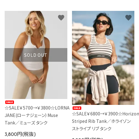
カラーから探す
favorite
favorite
INFORMATIOM
SOLD OUT
☆SALE￥5700→￥3800☆LORNA
☆SALE￥6800→￥3900☆Horizo
JANE(ローナジェーン）Muse
Striped Rib Tank／ホライゾン
Tank／ミューズ タンク
ストライプ リブ タンク
3,800円(税抜)