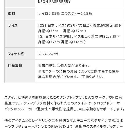
NEON RASPBERRY
素材
ナイロン85％ エラスティーン15%
サイズ
【XS】 日本サイズ：約Sサイズ相当〈 着丈:約30㎝ 脇下
身幅:約35㎝ 裾幅:約32㎝ 〉
【S】 日本サイズ：約Mサイズ相当〈 着丈:約32㎝ 脇下
身幅:約37cm 裾幅:約34cm 〉
フィット感
スリムフィット
注意事項
※着用感には個人差があります。
※モニターの発色の具合によって実際のものと色が
異なる場合がございます。ご了承ください。
スタイルと快適さを兼ね備えたこのタンクトップは、どんなワークアウトにも
最適です。アクティブリブ素材で作られたこのスタイルは、クロップドレーサー
バックのシルエットで通気性と柔軟性を提供し、自由な動きをサポートします。
他のアイテムとのレイヤリングにも最適なマルチユースなデザインです。スポ
ーツブラやショートパンツとの組み合わせで、運動中のスタイルをアップデー