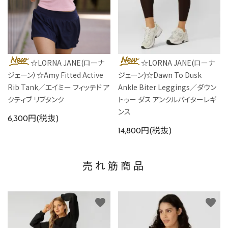
☆LORNA JANE(ローナ
☆LORNA JANE(ローナ
ジェーン）☆Amy Fitted Active
ジェーン)☆Dawn To Dusk
Rib Tank／エイミー フィッテド ア
Ankle Biter Leggings／ダウン
クティブ リブタンク
トゥー ダス アンクルバイターレギ
ンス
6,300円(税抜)
14,800円(税抜)
売れ筋商品
favorite
favorite