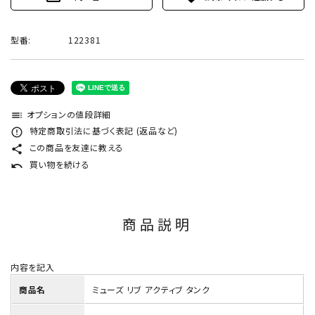
型番:
122381
オプションの値段詳細
toc
特定商取引法に基づく表記 (返品など)
error_outline
この商品を友達に教える
share
買い物を続ける
undo
商品説明
内容を記入
商品名
ミューズ リブ アクティブ タンク