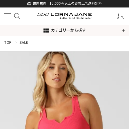
10,000円以上のお買上で送料無料
送料無料
card_giftcard
カテゴリーから探す
view_module
TOP
SALE
ACCOUNT MENU
ようこそ ゲスト 様
ログイン
新規会員登録
search
新着商品
アイテムから探す