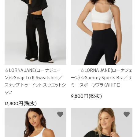
☆LORNA JANE(ローナジェー
☆LORNA JANE(ローナジェ
ン)☆Snap To It Sweatshirt／
ーン）☆Sammy Sports Bra／サ
スナップ トゥーイット スウエットシ
ミー スポーツブラ（WHITE）
ャツ
9,800円(税抜)
13,800円(税抜)
favorite
favorite