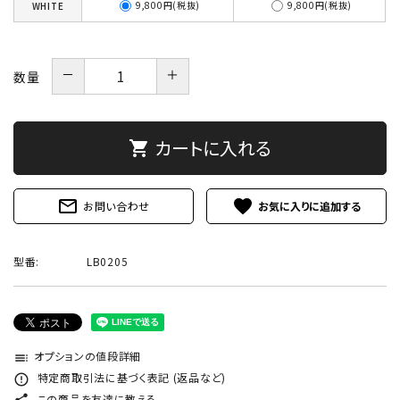
9,800円(税抜)
9,800円(税抜)
WHITE
－
＋
数量
カートに入れる
shopping_cart
mail_outline
favorite
お問い合わせ
型番:
LB0205
オプションの値段詳細
toc
特定商取引法に基づく表記 (返品など)
error_outline
この商品を友達に教える