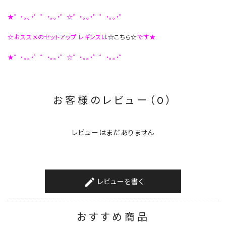
★゜・。。・゜゜・。。・゜☆゜・。。・゜゜・。。・゜
☆おススメのセットアップ レギンスは
☆こちら☆
です★
★゜・。。・゜゜・。。・゜☆゜・。。・゜゜・。。・゜
お客様のレビュー（0）
レビューはまだありません
レビューを書く
create
おすすめ商品