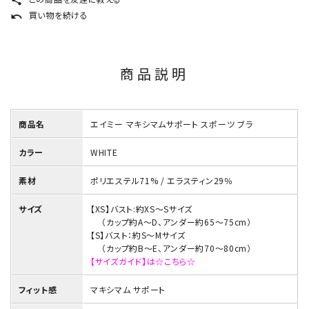
share
買い物を続ける
undo
商品説明
商品名
エイミー マキシマムサポート スポーツ ブラ
カラー
WHITE
素材
ポリエステル71% / エラスティン29％
サイズ
【XS】バスト:約XS～Sサイズ
（カップ約A～D、アンダー約65～75cm）
【S】バスト：約S～Mサイズ
（カップ約B～E、アンダー約70～80cm）
【サイズガイド】は☆こちら☆
フィット感
マキシマム サポート