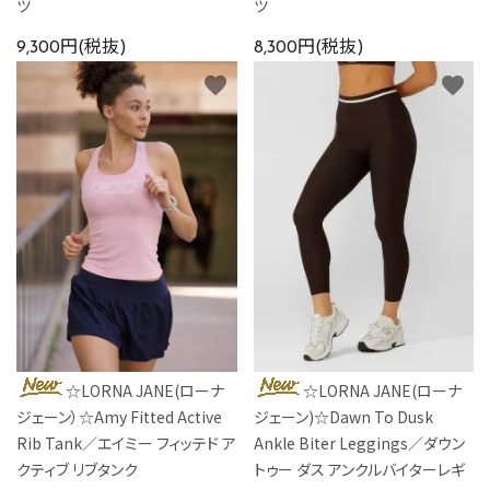
ツ
ツ
9,300円(税抜)
8,300円(税抜)
favorite
favorite
☆LORNA JANE(ローナ
☆LORNA JANE(ローナ
ジェーン）☆Amy Fitted Active
ジェーン)☆Dawn To Dusk
Rib Tank／エイミー フィッテド ア
Ankle Biter Leggings／ダウン
クティブ リブタンク
トゥー ダス アンクルバイターレギ