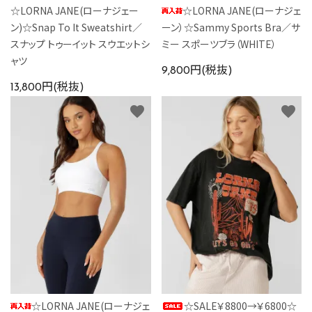
☆LORNA JANE(ローナジェー
☆LORNA JANE(ローナジェ
ン)☆Snap To It Sweatshirt／
ーン）☆Sammy Sports Bra／サ
スナップ トゥーイット スウエットシ
ミー スポーツブラ（WHITE）
ャツ
9,800円(税抜)
13,800円(税抜)
favorite
favorite
☆LORNA JANE(ローナジェ
☆SALE￥8800→￥6800☆