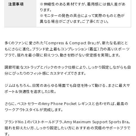
注意事項
※伸縮性のある素材ですが、着用感には個人差があ
ります。
※モニターの発色の具合によって実際のものと色が
異なる場合がございます。ご了承ください。
多くのファンに愛された「Compress & Compact Bra」が、新たな名前とと
もにさらに進化。ブランド史上最もコンプレッション（着圧）力の高いスポーツ
ブラで、揺れを最小限に抑えつつ、動きを妨げない安定感を実現します。
調節可能なストラップとバックのホック仕様により、しっかり固定しながらも自
分にぴったりのフィット感にカスタマイズできます。
ジムはもちろん、日常のあらゆる場面でも自信を持って動ける、まさに最大サ
ポート＆快適性を追求した1枚。
さらに、ベストセラーのAmy Phone Pocket レギンスと合わせれば、最高の
ワークアウトスタイルが完成します。
ブランドNo.1のバストホールドブラ、Amy Maximum Support Sports Bra。
揺れを抑えたい方、しっかり固定したい方におすすめの究極のサポートブラで
す。