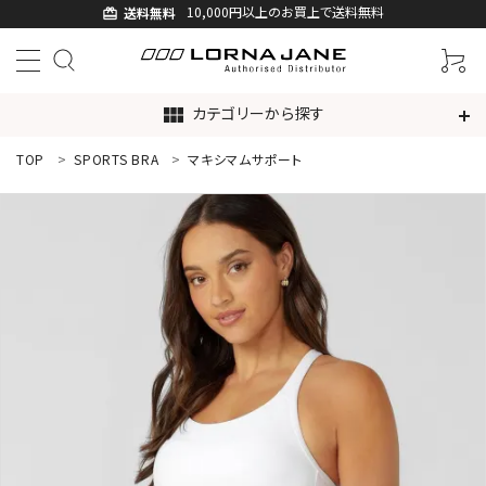
10,000円以上のお買上で送料無料
送料無料
card_giftcard
カテゴリーから探す
view_module
TOP
SPORTS BRA
マキシマムサポート
ACCOUNT MENU
ようこそ ゲスト 様
ログイン
新規会員登録
search
新着商品
アイテムから探す