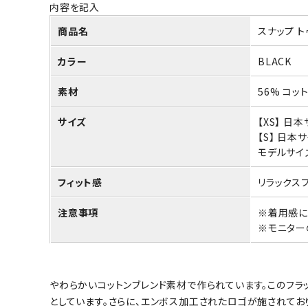
内容を記入
商品名
スナップ ト
カラー
BLACK
素材
56% コット
サイズ
【XS】 日
【S】 日本
モデルサイズ
フィット感
リラックス
注意事項
※着用感に
※モニター
やわらかいコットンブレンド素材で作られています。このフラ
としています。さらに、エンボス加工されたロゴが施されてお