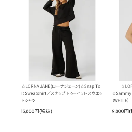
☆LORNA JANE(ローナジェーン)☆Snap To
☆LO
It Sweatshirt／スナップ トゥーイット スウエッ
☆Sammy 
トシャツ
（WHITE）
13,800円(税抜)
9,800円