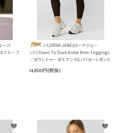
ェーン）
☆LORNA JANE(ローナジェー
nk／エイミー フ
ン)☆Dawn To Dusk Ankle Biter Leggings
／ダウン トゥー ダス アンクルバイターレギンス
14,800円(税抜)
favorite
favorite