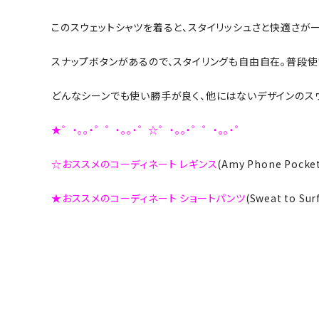
このスウェットシャツを着ると、スタイリッシュさと快適さが
スナップボタンがあるので、スタイリングも自由自在。普段使
どんなシーンでも使い勝手が良く、他にはないデザインのスウ
★゜・。。・゜゜・。。・゜☆゜・。。・゜゜・。。・゜
☆おススメのコーディネート レギンス
(Amy Phone Pocke
★おススメのコーディネート ショートパンツ
(Sweat to Su