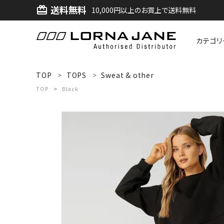
送料無料
card_giftcard
10,000円以上のお買上で送料無料
カテゴリ
ACCOUNT MENU
TOP
TOPS
Sweat & other
ようこそ ゲスト 様
TOP
Black
ログイン
新規会員登録
search
新着商品
アイテムから探す