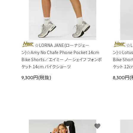
☆LORNA JANE(ローナジェー
☆L
ン)☆Amy No Chafe Phone Pocket 14cm
ン)☆Lotus
Bike Shorts／エイミー ノーシェイフ フォンポ
Bike Sh
ケット 14cm バイクショーツ
ケット 12
9,300円(税抜)
8,300円
favorite