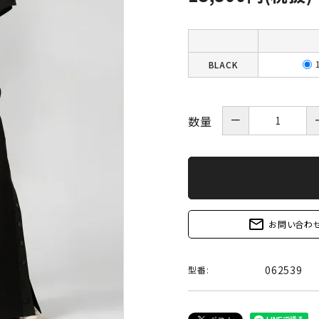
BLACK
－
数量
mail_outline
お問い合わ
062539
型番: