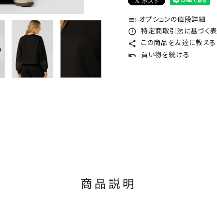
オプションの値段詳細
toc
特定商取引法に基づく表記
error_outline
この商品を友達に教える
share
買い物を続ける
undo
商品説明