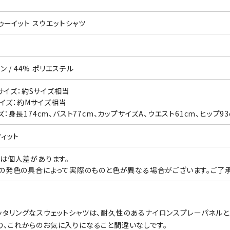
ゥーイット スウエットシャツ
ン / 44% ポリエステル
本サイズ：約Sサイズ相当
サイズ：約Mサイズ相当
：身長174cm、バスト77cm、カップサイズA、ウエスト61cm、ヒップ9
フィット
は個人差があります。
の発色の具合によって実際のものと色が異なる場合がございます。ご了承
ッタリングなスウェットシャツは、耐久性のあるナイロンスプレーパネル
り、これからのお気に入りになること間違いなしです。