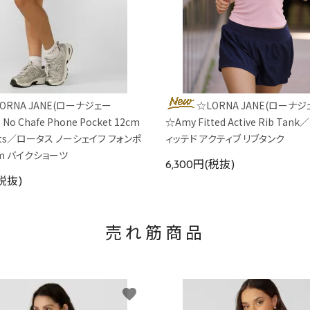
ORNA JANE(ローナジェー
☆LORNA JANE(ローナジ
 No Chafe Phone Pocket 12cm
☆Amy Fitted Active Rib Ta
orts／ロータス ノーシェイフ フォンポ
ィッテド アクティブ リブタンク
cm バイクショーツ
6,300円(税抜)
(税抜)
売れ筋商品
favorite