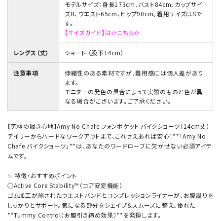
モデルサイズ：身長173cm、バスト84cm、カップサイ
ズB、ウエスト65cm、ヒップ90cm。着用サイズはSで
す。
【サイズガイド】は☆こちら☆
レングス（丈）
ショート （股下14cm）
注意事項
伸縮性のある素材ですが、着用感には個人差があり
ます。
モニターの発色の具合によって実際のものと色が異
なる場合がございます。ご了承ください。
【究極の履き心地】Amy No Chafe フォンポケット バイクショーツ（14cm丈）
デイリーからハードなワークアウトまで、これさえあれば安心！**「Amy No
Chafe バイクショーツ」**は、あなたのワードローブに欠かせない必須アイテ
ムです。
✨ 特徴・おすすめポイント
○Active Core Stability™（コア安定機能）
ゴム加工が施されたウエストバンドとコンプレッションライナーが、お腹周りを
しっかりとサポート。気になる部分をシェイプ＆スムーズに整え、優れた
**Tummy Control（お腹引き締め効果）**を発揮します。