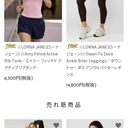
☆LORNA JANE(ローナ
☆LORNA JANE(ローナ
ジェーン）☆Amy Fitted Active
ジェーン)☆Dawn To Dusk
Rib Tank／エイミー フィッテド ア
Ankle Biter Leggings／ダウン
クティブ リブタンク
トゥー ダス アンクルバイターレギ
ンス
6,300円(税抜)
14,800円(税抜)
売れ筋商品
favorite
favorite