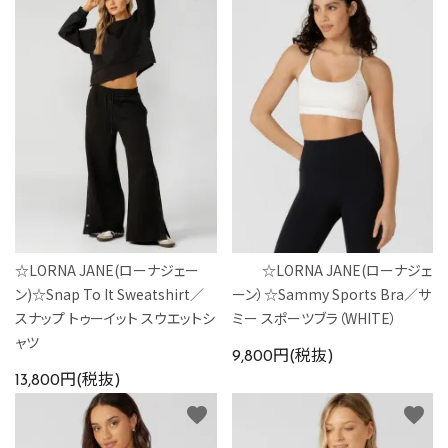
☆LORNA JANE(ローナジェー
☆LORNA JANE(ローナジェ
ン)☆Snap To It Sweatshirt／
ーン）☆Sammy Sports Bra／サ
スナップ トゥーイット スウエットシ
ミー スポーツブラ（WHITE）
ャツ
9,800円(税抜)
13,800円(税抜)
favorite
favorite