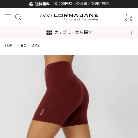
10,000円以上のお買上で送料無料
送料無料
card_giftcard
カテゴリーから探す
view_module
TOP
BOTTOMS
ACCOUNT MENU
ようこそ ゲスト 様
ログイン
新規会員登録
search
新着商品
アイテムから探す