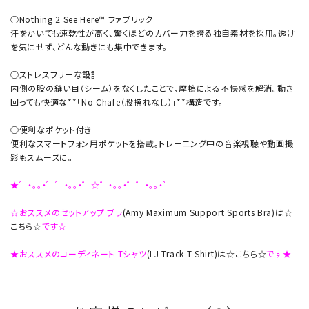
○Nothing 2 See Here™ ファブリック
汗をかいても速乾性が高く、驚くほどのカバー力を誇る独自素材を採用。透け
を気にせず、どんな動きにも集中できます。
○ストレスフリーな設計
内側の股の縫い目（シーム）をなくしたことで、摩擦による不快感を解消。動き
回っても快適な**「No Chafe（股擦れなし）」**構造です。
○便利なポケット付き
便利なスマートフォン用ポケットを搭載。トレーニング中の音楽視聴や動画撮
影もスムーズに。
★゜・。。・゜゜・。。・゜☆゜・。。・゜゜・。。・゜
☆おススメのセットアップ ブラ
(Amy Maximum Support Sports Bra)は☆
こちら☆
です☆
★おススメのコーディネート Tシャツ
(LJ Track T-Shirt)は☆こちら☆
です★