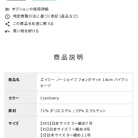
オプションの値段詳細
toc
特定商取引法に基づく表記 (返品など)
error_outline
この商品を友達に教える
share
買い物を続ける
undo
商品説明
商品名
エイミー ノーシェイフ フォンポケット 14cm バイクシ
ョーツ
カラー
Cranberry
素材
71% ポリエステル / 29% エラスティン
サイズ
【XXS】日本サイズ ５～細め７号
【XS】日本サイズ ７～細め９号
【S】日本サイズ ９～細め１１号