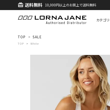
送料無料
card_giftcard
10,000円以上のお買上で送料無料
カテゴリ
ACCOUNT MENU
TOP
SALE
ようこそ ゲスト 様
TOP
White
ログイン
新規会員登録
search
新着商品
アイテムから探す