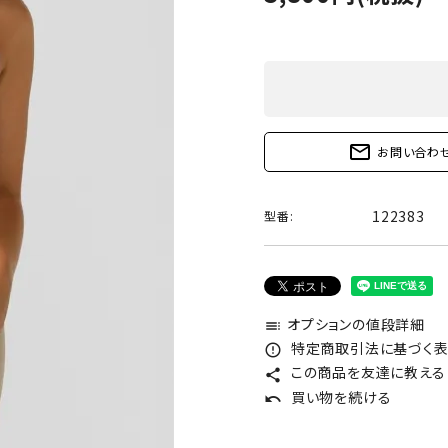
mail_outline
お問い合わ
122383
型番:
オプションの値段詳細
toc
特定商取引法に基づく表記
error_outline
この商品を友達に教える
share
買い物を続ける
undo