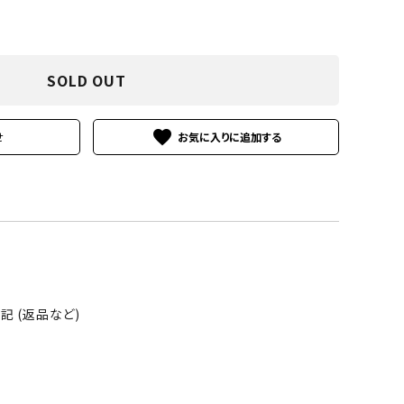
SOLD OUT
favorite
せ
 (返品など)