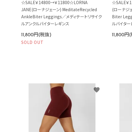
☆SALE￥14800→￥11800☆LORNA
☆SALE￥1
JANE(ローナジェーン) MeditateRecycled
(ローナジェーン
AnkleBiter Leggings／メディテートリサイク
Biter L
ルアンクルバイターレギンス
ルバイター
11,800円(税抜)
11,800円
SOLD OUT
favorite