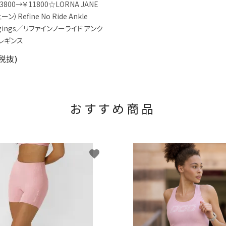
3800→￥11800☆LORNA JANE
）Refine No Ride Ankle
eggings／リファインノーライド アンク
レギンス
(税抜)
おすすめ商品
favorite