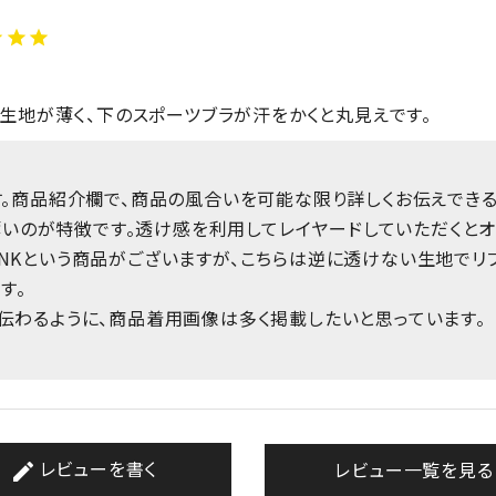
生地が薄く、下のスポーツブラが汗をかくと丸見えです。
。商品紹介欄で、商品の風合いを可能な限り詳しくお伝えできる
が薄いのが特徴です。透け感を利用してレイヤードしていただくと
B TANKという商品がございますが、こちらは逆に透けない生地で
す。
伝わるように、商品着用画像は多く掲載したいと思っています。
レビューを書く
レビュー一覧を見る
create