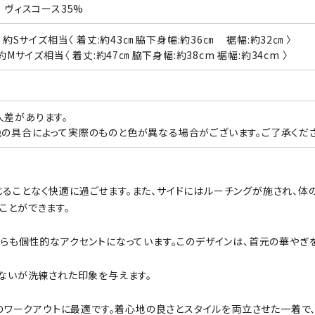
 ヴィスコース35%
ズ：約Sサイズ相当〈 着丈:約43㎝ 脇下身幅:約36㎝ 裾幅:約32㎝ 〉
約Mサイズ相当〈 着丈:約47㎝ 脇下身幅:約38cm 裾幅:約34cm 〉
差があります。
の具合によって実際のものと色が異なる場合がございます。ご了承くださ
ることなく快適に過ごせます。また、サイドにはルーチングが施され、体の
ことができます。
がらも個性的なアクセントになっています。このデザインは、首元の華やぎ
げないが洗練された印象を与えます。
ムでのワークアウトに最適です。着心地の良さとスタイルを両立させた一着