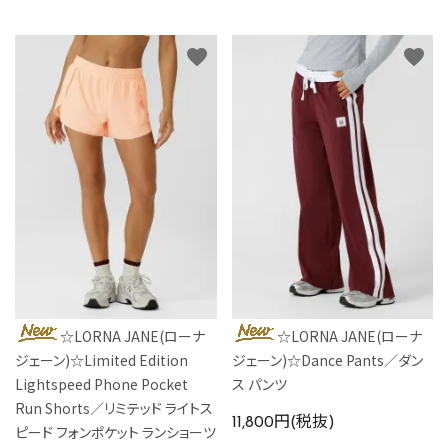
カラーから探す
favorite
favorite
INFORMATIOM
☆LORNA JANE(ローナ
☆LORNA JANE(ローナ
ジェーン)☆Limited Edition
ジェーン)☆Dance Pants／ダン
Lightspeed Phone Pocket
ス パンツ
Run Shorts／リミテッド ライトス
11,800円(税抜)
ピード フォンポケット ランショーツ