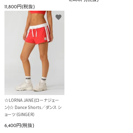
11,800円(税抜)
favorite
☆LORNA JANE(ローナジェー
ン)☆ Dance Shorts／ダンス シ
ョーツ（GINGER）
6,400円(税抜)