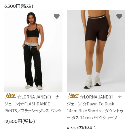
8,300円(税抜)
favorite
favorite
☆LORNA JANE(ローナ
☆LORNA JANE(ローナ
ジェーン)☆FLASHDANCE
ジェーン)☆Dawn To Dusk
PANTS／フラッシュダンス パンツ
14cm Bike Shorts／ダウン トゥ
ー ダス 14cm バイクショーツ
12,800円(税抜)
9,300円(税抜)