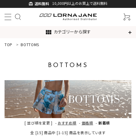
10,000円以上のお買上で送料無料
送料無料
card_giftcard
カテゴリーから探す
view_module
TOP
BOTTOMS
ACCOUNT MENU
ようこそ ゲスト 様
BOTTOMS
ログイン
新規会員登録
search
新着商品
[ 並び順を変更 ]
-
おすすめ順
-
価格順
-
新着順
アイテムから探す
全 [15] 商品中 [1-15] 商品を表示しています