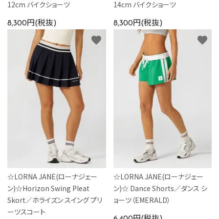
12cm バイクショーツ
14cm バイクショーツ
8,300円(税抜)
8,300円(税抜)
favorite
favorite
☆LORNA JANE(ローナジェー
☆LORNA JANE(ローナジェー
ン)☆Horizon Swing Pleat
ン)☆ Dance Shorts／ダンス シ
Skort／ホライズン スイング プリ
ョーツ（EMERALD）
ーツスコート
6,400円(税抜)