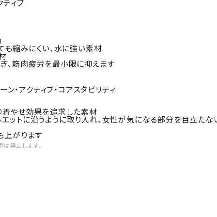
クティブ
適
ても縮みにくい、水に強い素材
材
防ぎ、筋肉疲労を最小限に抑えます
ローナジェーン・アクティブ・コアスタビリティ
り着やせ効果を追求した素材
エットに沿うように取り入れ、女性が気になる部分を目立たな
も上がります
用は禁止します。