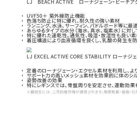
LJ BEACH ACTIVE ローナジェーン・ビーチア
UVF50＋ 紫外線防止機能
色落ち防止に特に優れ、耐久性の強い素材
ランニング、水泳、サーフィン、パドルボード等に最
あらゆるタイプの水分（海水、真水、塩素水）に対し
特に優れた速乾性。通気性、吸湿・放湿性も良い素
着圧構造により血液循環を良くし、乳酸の発生を
LJ EXCEL ACTIVE CORE STABILITY 
定番のローナジェーン・エクセル素材を利用し、よ
サポート力の高いメッシュ素材を効果的に体のシル
姿勢改善の効果
特にレギンスでは、骨盤周りを安定させ、運動効果
※翻訳文には、二次的著作権が適用されます。無断転載・複製・引