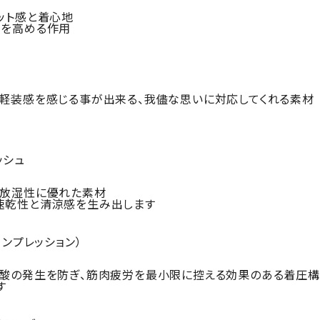
ット感と着心地
力を高める作用
つ軽装感を感じる事が出来る、我儘な思いに対応してくれる素材
ッシュ
・放湿性に優れた素材
速乾性と清涼感を生み出します
ンコンプレッション）
乳酸の発生を防ぎ、筋肉疲労を最小限に控える効果のある着圧構
す