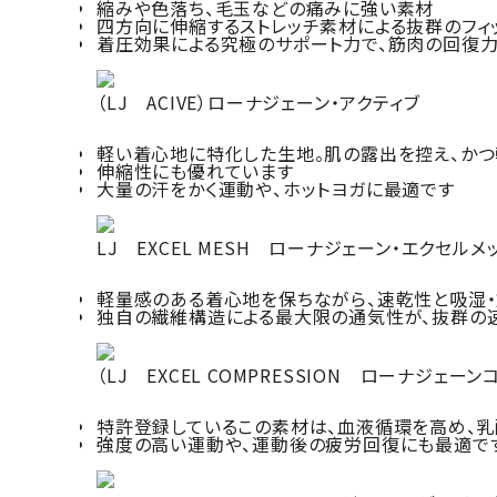
縮みや色落ち、毛玉などの痛みに強い素材
カラーから探す
四方向に伸縮するストレッチ素材による抜群のフィ
着圧効果による究極のサポート力で、筋肉の回復
INFORMATIOM
（LJ ACIVE）ローナジェーン・アクティブ
軽い着心地に特化した生地。肌の露出を控え、か
伸縮性にも優れています
大量の汗をかく運動や、ホットヨガに最適です
LJ EXCEL MESH ローナジェーン・エクセルメ
軽量感のある着心地を保ちながら、速乾性と吸湿
独自の繊維構造による最大限の通気性が、抜群の
（LJ EXCEL COMPRESSION ローナジェー
特許登録しているこの素材は、血液循環を高め、
強度の高い運動や、運動後の疲労回復にも最適で