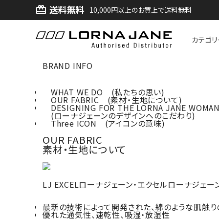
送料無料
card_giftcard
10,000円以上のお買上で送料無料
カテゴリ
BRAND INFO
ACCOUNT MENU
ようこそ ゲスト 様
WHAT WE DO (私たちの思い)
OUR FABRIC (素材・生地について)
DESIGNING FOR THE LORNA JANE WOMA
ログイン
新規会員登録
(ローナジェーンのデザインへのこだわり)
Three ICON (アイコンの意味)
OUR FABRIC
search
素材・生地について
新着商品
LJ EXCELローナジェーン・エクセルローナジェ
アイテムから探す
最新の技術によって開発された、綿のような肌触り
優れた通気性、速乾性、吸湿・放湿性