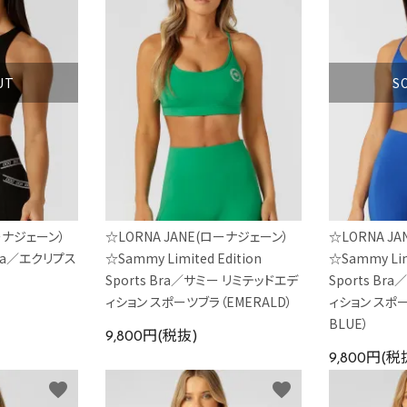
UT
S
ローナジェーン）
☆LORNA JANE(ローナジェーン）
☆LORNA J
 Bra／エクリプス
☆Sammy Limited Edition
☆Sammy Limi
Sports Bra／サミー リミテッドエデ
Sports B
ィション スポーツブラ（EMERALD）
ィション スポー
BLUE）
9,800円(税抜)
9,800円(税
favorite
favorite