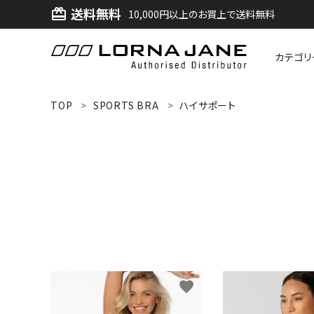
送料無料
card_giftcard
10,000円以上のお買上で送料無料
カテゴリ
ACCOUNT MENU
TOP
SPORTS BRA
ハイサポート
ようこそ ゲスト 様
ログイン
新規会員登録
search
新着商品
favorite
アイテムから探す