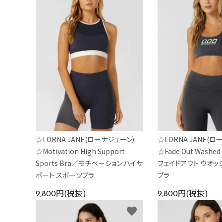
☆LORNA JANE(ローナジェーン）
☆LORNA JANE(
☆Motivation High Support
☆Fade Out Washed
Sports Bra／モチベーション ハイサ
フェイドアウト ウオッ
ポート スポーツブラ
ブラ
9,800円(税抜)
9,800円(税抜)
favorite