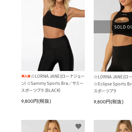
カラーから探す
INFORMATIOM
SOLD O
☆LORNA JANE(ローナジェー
☆LORNA JANE(
ン）☆Sammy Sports Bra／サミー
☆Eclipse Sports
スポーツブラ（BLACK）
スポーツブラ
9,800円(税抜)
9,800円(税抜)
favorite