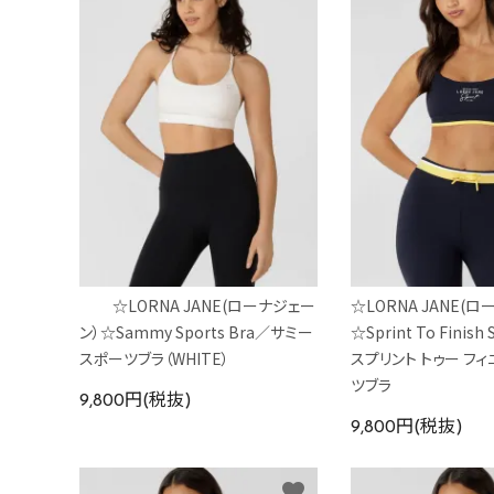
☆LORNA JANE(ローナジェー
☆LORNA JANE(
ン）☆Sammy Sports Bra／サミー
☆Sprint To Finish
スポーツブラ（WHITE）
スプリント トゥー フィ
ツブラ
9,800円(税抜)
9,800円(税抜)
favorite