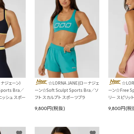
ローナジェーン）
☆LORNA JANE(ローナジェ
☆LOR
 Sports Bra／
ーン☆Soft Sculpt Sports Bra／ソ
ーン☆Free Spi
ニッシュ スポー
フト スカルプト スポーツブラ
リー スピリッ
9,800円(税抜)
9,800円(税
favorite
favorite