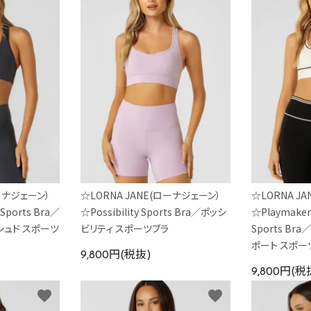
ローナジェーン）
☆LORNA JANE(ローナジェーン）
☆LORNA J
 Sports Bra／
☆Possibility Sports Bra／ポッシ
☆Playmaker 
シュド スポーツ
ビリティ スポーツブラ
Sports B
ポート スポー
9,800円(税抜)
9,800円(税
favorite
favorite