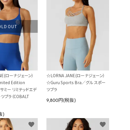
OLD OUT
ANE(ローナジェーン）
☆LORNA JANE(ローナジェーン）
ted Edition
☆Guru Sports Bra／グル スポー
ra／サミー リミテッドエデ
ツブラ
ツブラ（COBALT
9,800円(税抜)
抜)
favorite
favorite