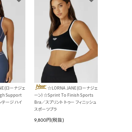
ANE(ローナジェ
☆LORNA JANE(ローナジェ
gh Support
ーン）☆Sprint To Finish Sports
バンテージ ハイ
Bra／スプリント トゥー フィニッシュ
ラ
スポーツブラ
9,800円(税抜)