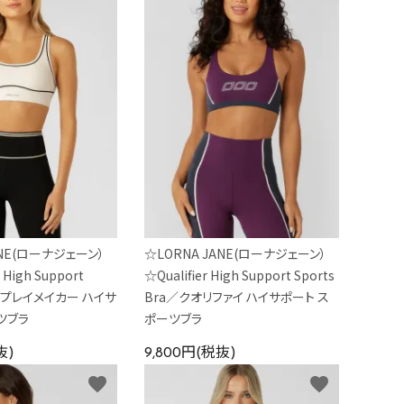
ANE(ローナジェーン）
☆LORNA JANE(ローナジェーン）
High Support
☆Qualifier High Support Sports
ra／プレイメイカー ハイサ
Bra／クオリファイ ハイサポート ス
ツブラ
ポーツブラ
抜)
9,800円(税抜)
favorite
favorite