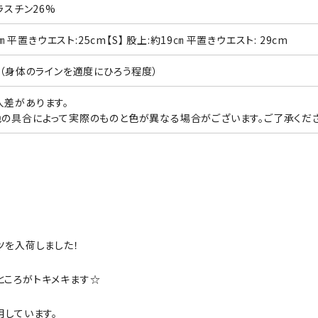
ラスチン26%
8㎝ 平置きウエスト:25cm【S】 股上:約19㎝ 平置きウエスト: 29cm
ト（身体のラインを適度にひろう程度）
差があります。
の具合によって実際のものと色が異なる場合がございます。ご了承くださ
ツを入荷しました！
ところがトキメキます☆
用しています。