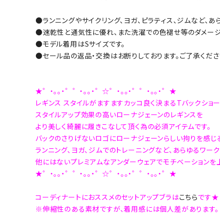
●ランニングやサイクリング、ヨガ、ピラティス、ジムなど、あ
●速乾性と通気性に優れ、また洗濯での色褪せ等のダメージ
●モデル着用はSサイズです。
●セール品の返品・交換はお断りしております。ご了承くださ
★゜・。。・゜゜・。。・゜☆゜・。。・゜゜・。。・゜★
レギンス スタイルがますますカッコ良く決まるTバックショ
スタイルアップ効果の高いローナジェーンのレギンスを
より美しく綺麗に履きこなして頂く為の必須アイテムです。
バックのさりげないロゴにローナジェーンらしい拘りを感じる
ランニング、ヨガ、ジムでのトレーニングなど、あらゆるワー
他にはないプレミアムなアンダーウェアでモチベーションを上
★゜・。。・゜゜・。。・゜☆゜・。。・゜゜・。。・゜★
コーディナートにおススメのセットアップブラは
こちら
です★
※伸縮性のある素材ですが、着用感には個人差があります。