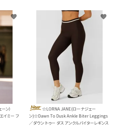
favorite
favorite
ェーン）
☆LORNA JANE(ローナジェー
nk／エイミー フ
ン)☆Dawn To Dusk Ankle Biter Leggings
／ダウン トゥー ダス アンクルバイターレギンス