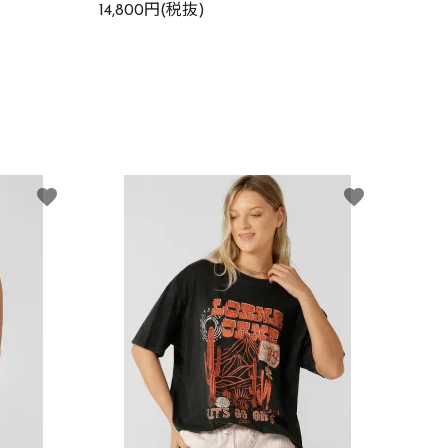
14,800円(税抜)
favorite
favorite