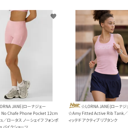
favorite
ORNA JANE(ローナジェー
☆LORNA JANE(ローナジ
 No Chafe Phone Pocket 12cm
☆Amy Fitted Active Rib Ta
orts／ロータス ノーシェイフ フォンポ
ィッテド アクティブ リブタンク
cm バイクショーツ