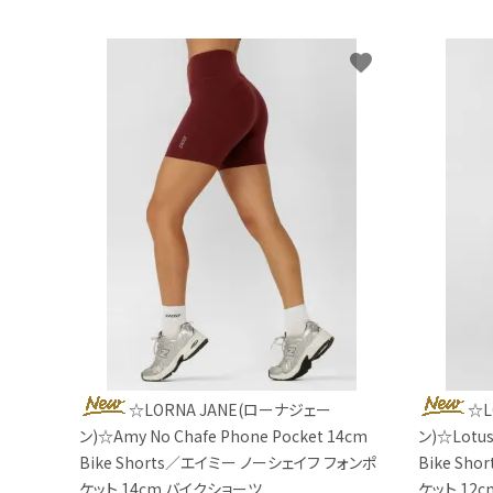
favorite
☆LORNA JANE(ローナジェー
☆L
ン)☆Amy No Chafe Phone Pocket 14cm
ン)☆Lotus
Bike Shorts／エイミー ノーシェイフ フォンポ
Bike Sh
ケット 14cm バイクショーツ
ケット 12