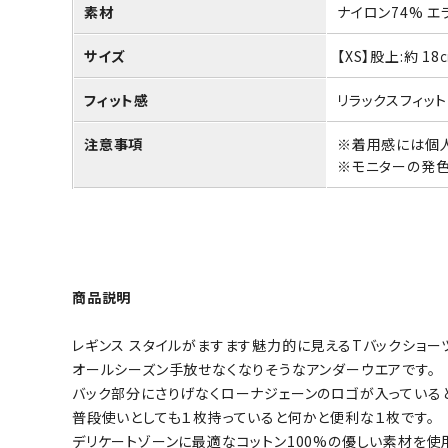
素材
ナイロン74% エ
サイズ
【XS】股上:約 1
フィット感
リラックスフィッ
注意事項
※着用感には個人
※モニターの発色
商品説明
レギンス スタイルがますます魅力的に見えるTバックショー
オールシーズン手放せなくなりそうなアンダーウエアです。
バック部分にさりげなくローナジェーンのロゴが入っている
普段使いとしても１枚持っていると何かと便利な１枚です。
デリケートゾーンに最適なコットン100%の優しい素材を使