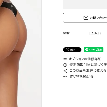
mail_outline
お問い合わ
121613
型番:
オプションの値段詳細
toc
特定商取引法に基づく表記
error_outline
この商品を友達に教える
share
買い物を続ける
undo