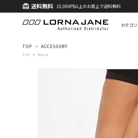
送料無料
card_giftcard
10,000円以上のお買上で送料無料
カテゴリ
ACCOUNT MENU
TOP
ACCESSORY
ようこそ ゲスト 様
TOP
Black
ログイン
新規会員登録
search
新着商品
アイテムから探す