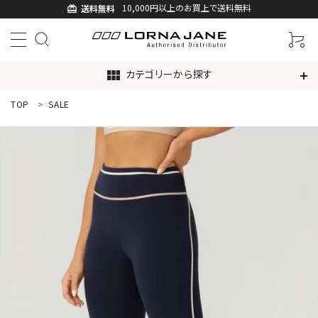
10,000円以上のお買上で送料無料
送料無料
card_giftcard
カテゴリーから探す
view_module
TOP
SALE
ACCOUNT MENU
ようこそ ゲスト 様
ログイン
新規会員登録
search
新着商品
アイテムから探す