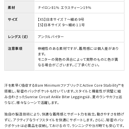
素材
ナイロン81％ エラスティーン19％
サイズ
【XS】日本サイズ ７～細め９号
【S】日本サイズ ９～細め１１号
レングス（丈）
アンクルバイター
注意事項
伸縮性のある素材ですが、着用感には個人差があり
ます。
モニターの発色の具合によって実際のものと色が異
なる場合がございます。ご了承ください。
汗を素早く吸収するBare MinimumファブリックとActive Core Stability™を
搭載し、秘密のバックポケットも付いています。スタイルと機能性が完璧に組
み合わさったSunrise Circuit Ankle Biter Leggingsは、夏のランやカフェ巡
りなど、様々なシーンで活躍します。
独自の製造技術により、快適な着用感とサポート力を両立。動きやすさを妨げ
ずに、アクティブなライフスタイルを快適にサポートします。さらに、秘密のバッ
クポケットは必需品を収納しておけるので、ランニングやヨガ時でも安心です。