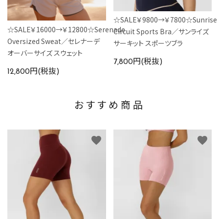
☆SALE￥9800→￥7800☆Sunrise
☆SALE￥16000→￥12800☆Serenade
Circuit Sports Bra／サンライズ
Oversized Sweat／セレナーデ
サーキット スポーツブラ
オーバーサイズ スウェット
7,800円(税抜)
12,800円(税抜)
おすすめ商品
favorite
favorite