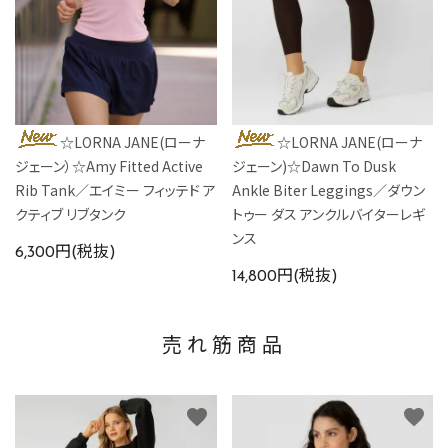
☆LORNA JANE(ローナ
☆LORNA JANE(ローナ
ジェーン）☆Amy Fitted Active
ジェーン)☆Dawn To Dusk
Rib Tank／エイミー フィッテド ア
Ankle Biter Leggings／ダウン
クティブ リブタンク
トゥー ダス アンクルバイターレギ
ンス
6,300円(税抜)
14,800円(税抜)
売れ筋商品
favorite
favorite