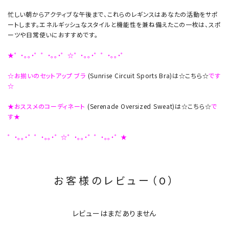
忙しい朝からアクティブな午後まで、これらのレギンスはあなたの活動をサポ
ートします。エネルギッシュなスタイルと機能性を兼ね備えたこの一枚は、スポ
ーツや日常使いにおすすめです。
★゜・。。・゜゜・。。・゜☆゜・。。・゜゜・。。・゜
☆お揃いのセットアップ ブラ
(Sunrise Circuit Sports Bra)は☆こちら☆
です
☆
★おススメのコーディネート
(Serenade Oversized Sweat)は☆こちら☆
で
す★
゜・。。・゜゜・。。・゜☆゜・。。・゜゜・。。・゜★
お客様のレビュー（0）
レビューはまだありません