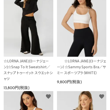
☆LORNA JANE(ローナジェー
☆LORNA JANE(ローナジェ
ン)☆Snap To It Sweatshirt／
ーン）☆Sammy Sports Bra／サ
スナップ トゥーイット スウエットシ
ミー スポーツブラ（WHITE）
ャツ
9,800円(税抜)
13,800円(税抜)
favorite
favorite