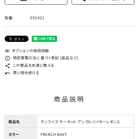
型番:
092421
オプションの値段詳細
toc
特定商取引法に基づく表記 (返品など)
error_outline
この商品を友達に教える
share
買い物を続ける
undo
商品説明
商品名
サンライズ サーキット アンクルバイターレギンス
カラー
FRENCH NAVY