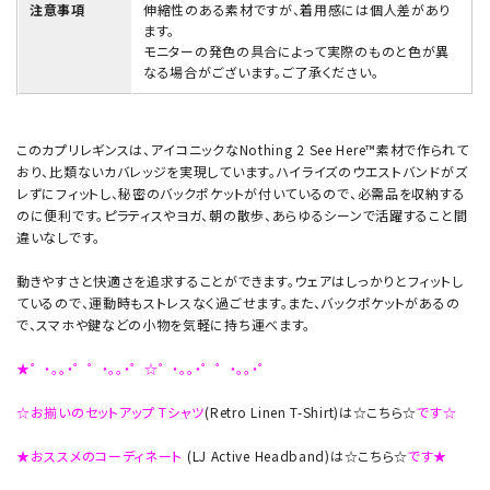
注意事項
伸縮性のある素材ですが、着用感には個人差があり
ます。
モニターの発色の具合によって実際のものと色が異
なる場合がございます。ご了承ください。
このカプリレギンスは、アイコニックなNothing 2 See Here™素材で作られて
おり、比類ないカバレッジを実現しています。ハイライズのウエストバンドがズ
レずにフィットし、秘密のバックポケットが付いているので、必需品を収納する
のに便利です。ピラティスやヨガ、朝の散歩、あらゆるシーンで活躍すること間
違いなしです。
動きやすさと快適さを追求することができます。ウェアはしっかりとフィットし
ているので、運動時もストレスなく過ごせます。また、バックポケットがあるの
で、スマホや鍵などの小物を気軽に持ち運べます。
★゜・。。・゜゜・。。・゜☆゜・。。・゜゜・。。・゜
☆お揃いのセットアップ Tシャツ
(Retro Linen T-Shirt)は☆こちら☆
です☆
★おススメのコーディネート
(LJ Active Headband)は☆こちら☆
です★