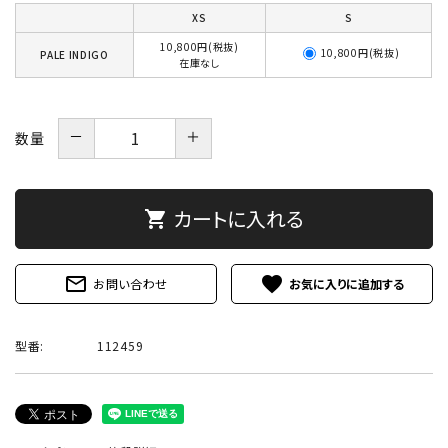
XS
S
10,800円(税抜)
10,800円(税抜)
PALE INDIGO
在庫なし
－
＋
数量
カートに入れる
shopping_cart
mail_outline
favorite
お問い合わせ
型番:
112459