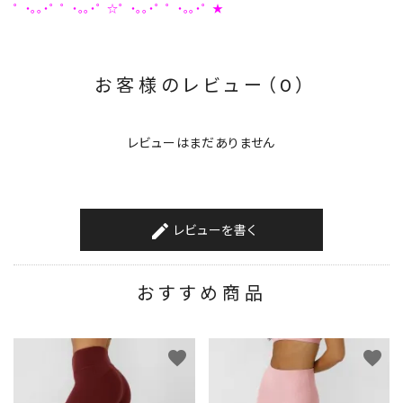
゜・。。・゜゜・。。・゜☆゜・。。・゜゜・。。・゜★
お客様のレビュー（0）
レビューはまだありません
レビューを書く
create
おすすめ商品
favorite
favorite