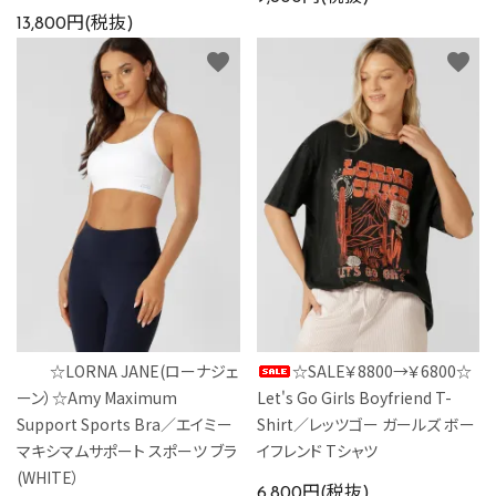
13,800円(税抜)
favorite
favorite
☆LORNA JANE(ローナジェ
☆SALE￥8800→￥6800☆
ーン）☆Amy Maximum
Let's Go Girls Boyfriend T-
Support Sports Bra／エイミー
Shirt／レッツゴー ガールズ ボー
マキシマムサポート スポーツ ブラ
イフレンド Tシャツ
(WHITE）
6,800円(税抜)