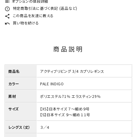
オプションの値段詳細
toc
特定商取引法に基づく表記 (返品など)
error_outline
この商品を友達に教える
share
買い物を続ける
undo
商品説明
商品名
アクティブリビング 3/4 カプリレギンス
カラー
PALE INDIGO
素材
ポリエステル71％ エラスティン29％
サイズ
【XS】日本サイズ ７～細め９号
【S】日本サイズ ９～細め１１号
レングス（丈）
３／４