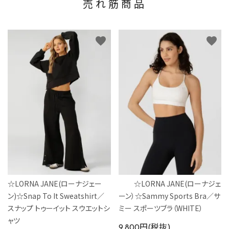
売れ筋商品
favorite
favorite
☆LORNA JANE(ローナジェー
☆LORNA JANE(ローナジェ
ン)☆Snap To It Sweatshirt／
ーン）☆Sammy Sports Bra／サ
スナップ トゥーイット スウエットシ
ミー スポーツブラ（WHITE）
ャツ
9,800円(税抜)