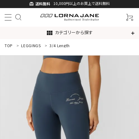
10,000円以上のお買上で送料無料
送料無料
card_giftcard
カテゴリーから探す
view_module
TOP
LEGGINGS
3/4 Length
ACCOUNT MENU
ようこそ ゲスト 様
ログイン
新規会員登録
search
新着商品
アイテムから探す