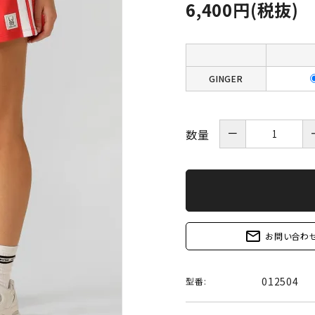
6,400円(税抜)
GINGER
－
数量
mail_outline
お問い合わ
012504
型番: