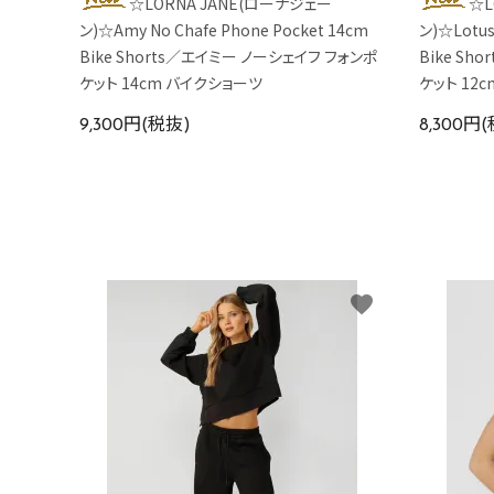
☆LORNA JANE(ローナジェー
☆L
ン)☆Amy No Chafe Phone Pocket 14cm
ン)☆Lotus
Bike Shorts／エイミー ノーシェイフ フォンポ
Bike Sh
ケット 14cm バイクショーツ
ケット 12
9,300円(税抜)
8,300円
favorite