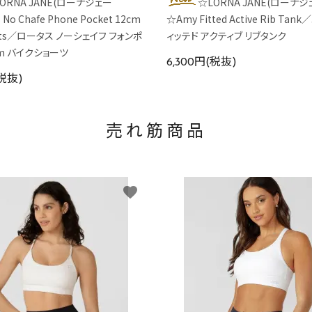
ORNA JANE(ローナジェー
☆LORNA JANE(ローナジ
 No Chafe Phone Pocket 12cm
☆Amy Fitted Active Rib Ta
orts／ロータス ノーシェイフ フォンポ
ィッテド アクティブ リブタンク
cm バイクショーツ
6,300円(税抜)
(税抜)
売れ筋商品
favorite