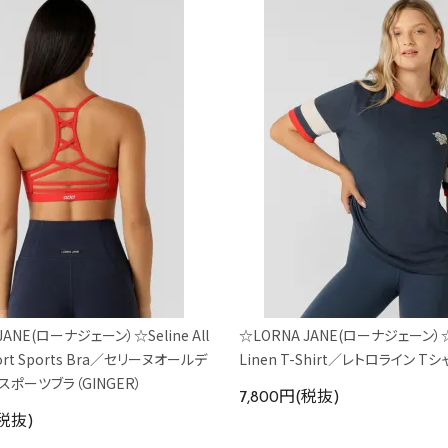
JANE(ローナジェーン）☆Seline All
☆LORNA JANE(ローナジェーン）☆
port Sports Bra／セリーヌオールデ
Linen T-Shirt／レトロライン Tシ
スポーツブラ（GINGER）
7,800円(税抜)
(税抜)