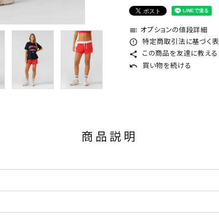
オプションの値段詳細
toc
特定商取引法に基づく表記
error_outline
この商品を友達に教える
share
買い物を続ける
undo
商品説明