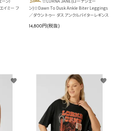
ェーン）
☆LORNA JANE(ローナジェー
nk／エイミー フ
ン)☆Dawn To Dusk Ankle Biter Leggings
／ダウン トゥー ダス アンクルバイターレギンス
14,800円(税抜)
favorite
favorite