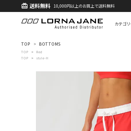
送料無料
card_giftcard
10,000円以上のお買上で送料無料
カテゴリ
ACCOUNT MENU
TOP
BOTTOMS
ようこそ ゲスト 様
TOP
Red
TOP
style-H
ログイン
新規会員登録
search
新着商品
アイテムから探す