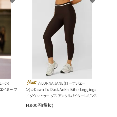
favorite
favorite
ェーン）
☆LORNA JANE(ローナジェー
nk／エイミー フ
ン)☆Dawn To Dusk Ankle Biter Leggings
／ダウン トゥー ダス アンクルバイターレギンス
14,800円(税抜)