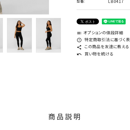
LB0417
型番:
オプションの値段詳細
toc
特定商取引法に基づく表記
error_outline
この商品を友達に教える
share
買い物を続ける
undo
商品説明