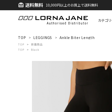
送料無料
card_giftcard
10,000円以上のお買上で送料無料
カテゴリ
ACCOUNT MENU
TOP
LEGGINGS
Ankle Biter Length
ようこそ ゲスト 様
TOP
新着商品
TOP
Black
ログイン
新規会員登録
search
新着商品
アイテムから探す