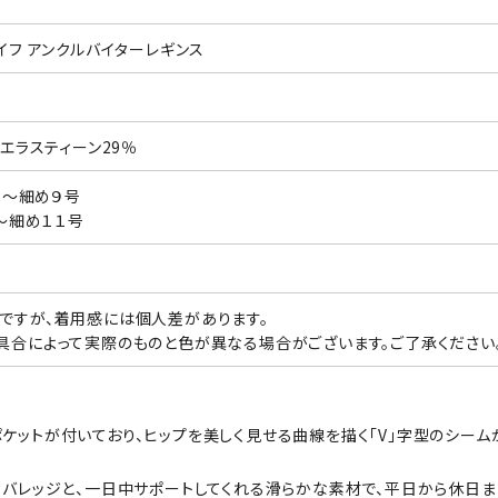
イフ アンクルバイターレギンス
 エラスティーン29％
 ７～細め９号
９～細め１１号
ですが、着用感には個人差があります。
具合によって実際のものと色が異なる場合がございます。ご了承ください
ケットが付いており、ヒップを美しく見せる曲線を描く「V」字型のシーム
おり、透けないカバレッジと、一日中サポートしてくれる滑らかな素材で、平日から