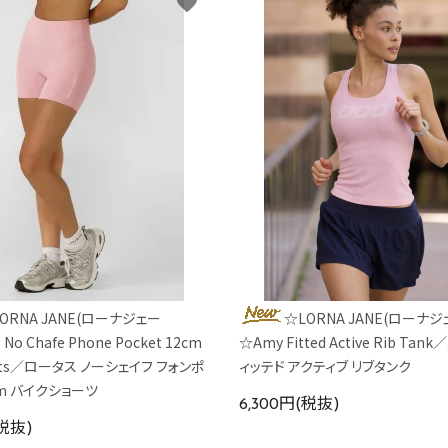
favorite
ORNA JANE(ローナジェー
☆LORNA JANE(ローナジ
 No Chafe Phone Pocket 12cm
☆Amy Fitted Active Rib Ta
orts／ロータス ノーシェイフ フォンポ
ィッテド アクティブ リブタンク
cm バイクショーツ
6,300円(税抜)
(税抜)