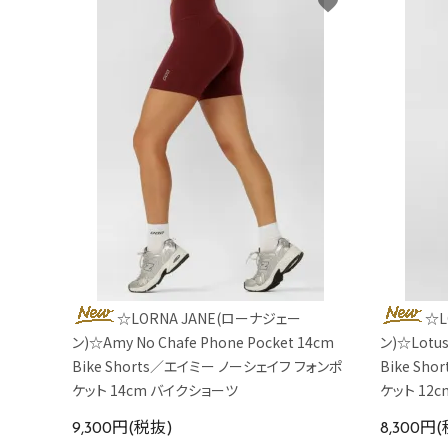
favorite
☆LORNA JANE(ローナジェー
☆L
ン)☆Amy No Chafe Phone Pocket 14cm
ン)☆Lotus
Bike Shorts／エイミー ノーシェイフ フォンポ
Bike Sh
ケット 14cm バイクショーツ
ケット 12
9,300円(税抜)
8,300円