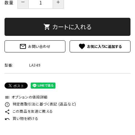
－
＋
数量
カートに入れる
shopping_cart
mail_outline
favorite
お問い合わせ
型番:
LA349
オプションの値段詳細
toc
特定商取引法に基づく表記 (返品など)
error_outline
この商品を友達に教える
share
買い物を続ける
undo