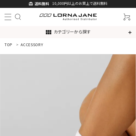
10,000円以上のお買上で送料無料
送料無料
card_giftcard
カテゴリーから探す
view_module
TOP
ACCESSORY
ACCOUNT MENU
ようこそ ゲスト 様
ログイン
新規会員登録
search
新着商品
アイテムから探す