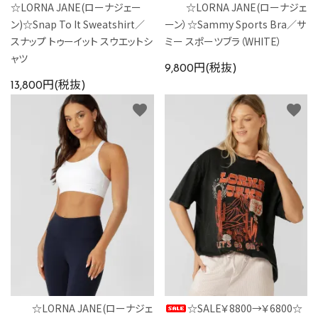
☆LORNA JANE(ローナジェー
☆LORNA JANE(ローナジェ
ン)☆Snap To It Sweatshirt／
ーン）☆Sammy Sports Bra／サ
スナップ トゥーイット スウエットシ
ミー スポーツブラ（WHITE）
ャツ
9,800円(税抜)
13,800円(税抜)
favorite
favorite
☆LORNA JANE(ローナジェ
☆SALE￥8800→￥6800☆