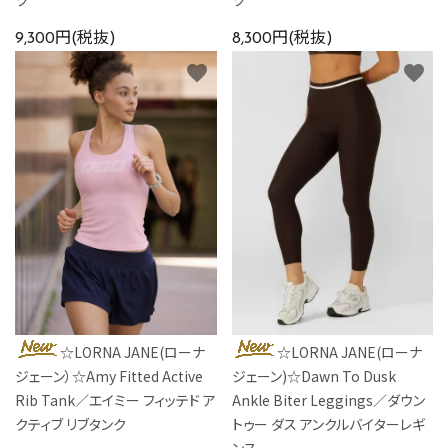
9,300円(税抜)
8,300円(税抜)
favorite
favorite
☆LORNA JANE(ローナ
☆LORNA JANE(ローナ
ジェーン）☆Amy Fitted Active
ジェーン)☆Dawn To Dusk
Rib Tank／エイミー フィッテド ア
Ankle Biter Leggings／ダウン
クティブ リブタンク
トゥー ダス アンクルバイターレギ
ンス