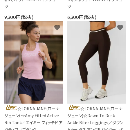
ツ
ツ
9,300円(税抜)
8,300円(税抜)
favorite
favorite
☆LORNA JANE(ローナ
☆LORNA JANE(ローナ
ジェーン）☆Amy Fitted Active
ジェーン)☆Dawn To Dusk
Rib Tank／エイミー フィッテド ア
Ankle Biter Leggings／ダウン
クティブ リブタンク
トゥー ダス アンクルバイターレギ