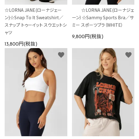
☆LORNA JANE(ローナジェー
☆LORNA JANE(ローナジェ
ン)☆Snap To It Sweatshirt／
ーン）☆Sammy Sports Bra／サ
スナップ トゥーイット スウエットシ
ミー スポーツブラ（WHITE）
ャツ
9,800円(税抜)
13,800円(税抜)
favorite
favorite