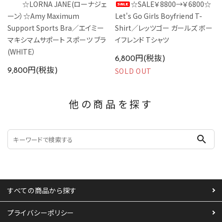
☆LORNA JANE(ローナジェ
☆SALE￥8800→￥6800☆
ーン）☆Amy Maximum
Let's Go Girls Boyfriend T-
Support Sports Bra／エイミー
Shirt／レッツゴー ガールズ ボー
マキシマムサポート スポーツ ブラ
イフレンド Tシャツ
(WHITE）
6,800円(税抜)
SOLD OUT
9,800円(税抜)
他の商品を探す
search
すべての商品から探す
プライバシーポリシー