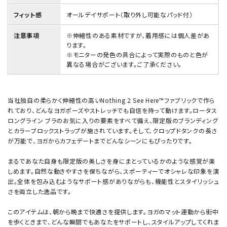
フィット感
オールデイサポート（取り外し可能なパッド付）
注意事項
※伸縮性のある素材ですが、着用感には個人差があ
ります。
※モニターの発色の具合によって実際のものと色が
異なる場合がございます。ご了承ください。
当社独自の柔らかく伸縮性の高いNothing 2 See Here™ファブリックで作ら
れており、どんなヨガポーズやストレッチでも自信を持って動けます。ロータス
ロングライン ブラのお気に入りの要素をすべて備え、限定版のブランディング
とカラーブロックストラップが施されています。そして、クロップドタンクの長さ
が万能で、ヨガからカフェデートまでどんなシーンにもぴったりです。
まるであなた自身も限定版の美しさを身にまとっているかのような感覚が楽
しめます。自然な動きやすさを保ちながら、スポーティーでオシャレな印象を演
出。全体を包み込むようなサポート感がありながらも、機能性とスタイリッシュ
さを両立した逸品です。
このアイテムは、朝から晩まで快適さを提供します。ヨガのマット運動から街中
を歩くときまで、どんな瞬間でもあなたをサポートし、スタイルアップしてくれま