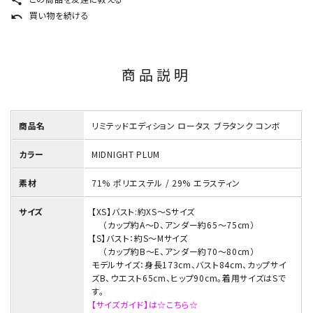
share
買い物を続ける
undo
商品説明
商品名
リミテッドエディション ロータス ブラタンク コンボ
カラー
MIDNIGHT PLUM
素材
71% ポリエステル / 29% エラスティン
サイズ
【XS】バスト:約XS～Sサイズ
（カップ約A～D、アンダー約65～75cm）
【S】バスト：約S～Mサイズ
（カップ約B～E、アンダー約70～80cm）
モデルサイズ：身長173cm、バスト84cm、カップサイ
ズB、ウエスト65cm、ヒップ90cm。着用サイズはSで
す。
【サイズガイド】は☆こちら☆