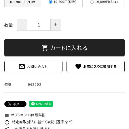
10,800円(税抜)
10,800円(税抜)
MIDNIGHT PLUM
－
＋
数量
カートに入れる
shopping_cart
mail_outline
favorite
お問い合わせ
型番:
062502
オプションの値段詳細
toc
特定商取引法に基づく表記 (返品など)
error_outline
この商品を友達に教える