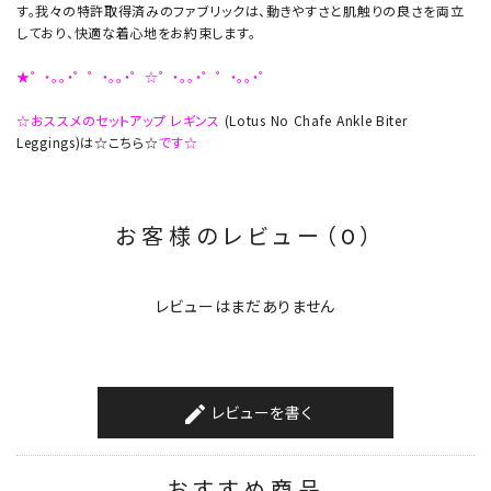
す。我々の特許取得済みのファブリックは、動きやすさと肌触りの良さを両立
しており、快適な着心地をお約束します。
★゜・。。・゜゜・。。・゜☆゜・。。・゜゜・。。・゜
☆おススメのセットアップ レギンス
(Lotus No Chafe Ankle Biter
Leggings)は☆こちら☆
です☆
お客様のレビュー（0）
レビューはまだありません
レビューを書く
create