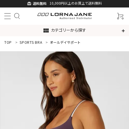
10,000円以上のお買上で送料無料
送料無料
card_giftcard
カテゴリーから探す
view_module
TOP
SPORTS BRA
オールデイサポート
ACCOUNT MENU
ようこそ ゲスト 様
ログイン
新規会員登録
search
新着商品
アイテムから探す