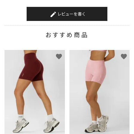
レビューを書く
create
おすすめ商品
favorite
favorite