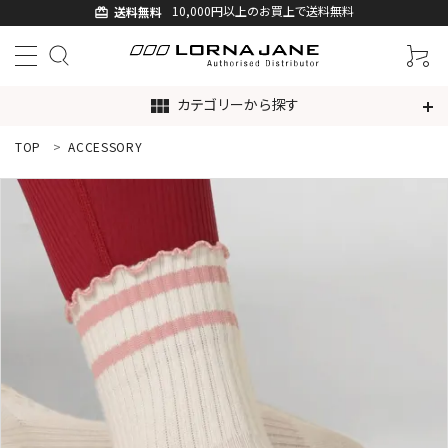
10,000円以上のお買上で送料無料
送料無料
card_giftcard
カテゴリーから探す
view_module
TOP
ACCESSORY
ACCOUNT MENU
ようこそ ゲスト 様
ログイン
新規会員登録
search
新着商品
アイテムから探す