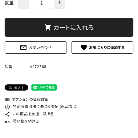
－
＋
数量
カートに入れる
shopping_cart
mail_outline
favorite
お問い合わせ
型番:
A072568
オプションの値段詳細
toc
特定商取引法に基づく表記 (返品など)
error_outline
この商品を友達に教える
share
買い物を続ける
undo