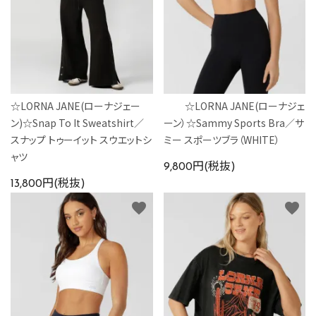
☆LORNA JANE(ローナジェー
☆LORNA JANE(ローナジェ
ン)☆Snap To It Sweatshirt／
ーン）☆Sammy Sports Bra／サ
スナップ トゥーイット スウエットシ
ミー スポーツブラ（WHITE）
ャツ
9,800円(税抜)
13,800円(税抜)
favorite
favorite