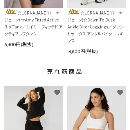
☆LORNA JANE(ローナ
☆LORNA JANE(ローナ
ジェーン）☆Amy Fitted Active
ジェーン)☆Dawn To Dusk
Rib Tank／エイミー フィッテド ア
Ankle Biter Leggings／ダウン
クティブ リブタンク
トゥー ダス アンクルバイターレギ
ンス
6,300円(税抜)
14,800円(税抜)
売れ筋商品
favorite
favorite