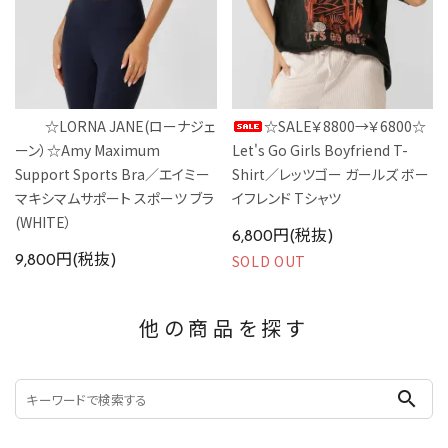
☆LORNA JANE(ローナジェ
☆SALE￥8800→￥6800☆
ーン）☆Amy Maximum
Let's Go Girls Boyfriend T-
Support Sports Bra／エイミー
Shirt／レッツゴー ガールズ ボー
マキシマムサポート スポーツ ブラ
イフレンド Tシャツ
(WHITE）
6,800円(税抜)
SOLD OUT
9,800円(税抜)
他の商品を探す
search