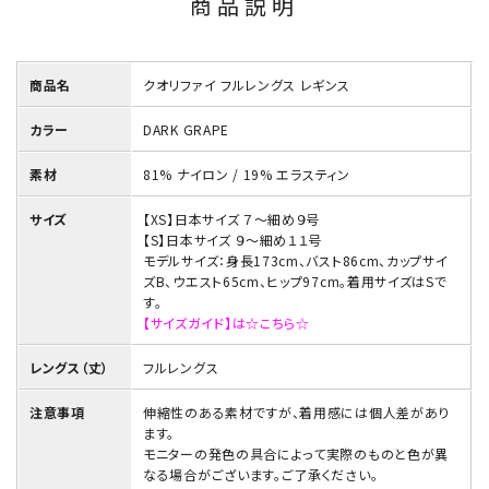
商品説明
商品名
クオリファイ フルレングス レギンス
カラー
DARK GRAPE
素材
81% ナイロン / 19% エラスティン
サイズ
【XS】日本サイズ ７～細め９号
【S】日本サイズ ９～細め１１号
モデルサイズ：身長173cm、バスト86cm、カップサイ
ズB、ウエスト65cm、ヒップ97cm。着用サイズはSで
す。
【サイズガイド】は☆こちら☆
レングス（丈）
フルレングス
注意事項
伸縮性のある素材ですが、着用感には個人差があり
ます。
モニターの発色の具合によって実際のものと色が異
なる場合がございます。ご了承ください。