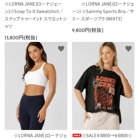
☆LORNA JANE(ローナジェー
☆LORNA JANE(ローナジェ
ン)☆Snap To It Sweatshirt／
ーン）☆Sammy Sports Bra／サ
スナップ トゥーイット スウエットシ
ミー スポーツブラ（WHITE）
ャツ
9,800円(税抜)
13,800円(税抜)
favorite
favorite
☆LORNA JANE(ローナジェ
☆SALE￥8800→￥6800☆