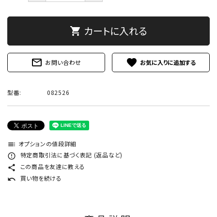
カートに入れる
shopping_cart
mail_outline
favorite
お問い合わせ
型番:
082526
オプションの値段詳細
toc
特定商取引法に基づく表記 (返品など)
error_outline
この商品を友達に教える
share
買い物を続ける
undo