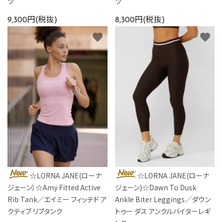
ツ
ツ
9,300円(税抜)
8,300円(税抜)
favorite
favorite
☆LORNA JANE(ローナ
☆LORNA JANE(ローナ
ジェーン）☆Amy Fitted Active
ジェーン)☆Dawn To Dusk
Rib Tank／エイミー フィッテド ア
Ankle Biter Leggings／ダウン
クティブ リブタンク
トゥー ダス アンクルバイターレギ