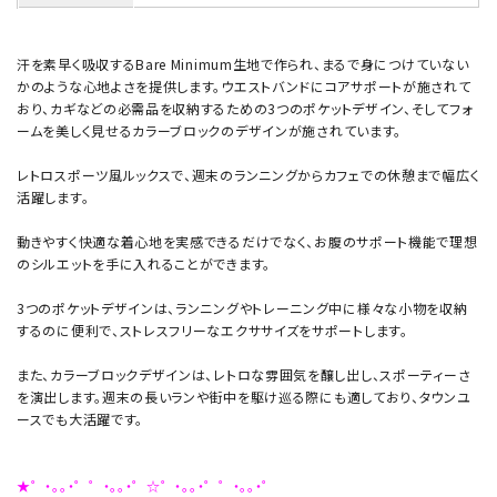
汗を素早く吸収するBare Minimum生地で作られ、まるで身につけていない
かのような心地よさを提供します。ウエストバンドにコアサポートが施されて
おり、カギなどの必需品を収納するための3つのポケットデザイン、そしてフォ
ームを美しく見せるカラーブロックのデザインが施されています。
レトロスポーツ風ルックスで、週末のランニングからカフェでの休憩まで幅広く
活躍します。
動きやすく快適な着心地を実感できるだけでなく、お腹のサポート機能で理想
のシルエットを手に入れることができます。
3つのポケットデザインは、ランニングやトレーニング中に様々な小物を収納
するのに便利で、ストレスフリーなエクササイズをサポートします。
また、カラーブロックデザインは、レトロな雰囲気を醸し出し、スポーティーさ
を演出します。週末の長いランや街中を駆け巡る際にも適しており、タウンユ
ースでも大活躍です。
★゜・。。・゜゜・。。・゜☆゜・。。・゜゜・。。・゜