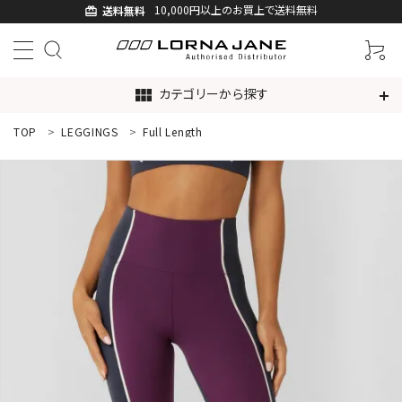
10,000円以上のお買上で送料無料
送料無料
card_giftcard
カテゴリーから探す
view_module
TOP
LEGGINGS
Full Length
ACCOUNT MENU
ようこそ ゲスト 様
ログイン
新規会員登録
search
新着商品
アイテムから探す