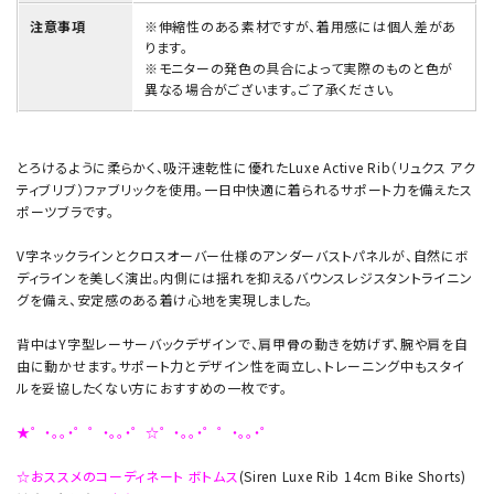
注意事項
※伸縮性のある素材ですが、着用感には個人差があ
ります。
※モニターの発色の具合によって実際のものと色が
異なる場合がございます。ご了承ください。
とろけるように柔らかく、吸汗速乾性に優れたLuxe Active Rib（リュクス アク
ティブリブ）ファブリックを使用。一日中快適に着られるサポート力を備えたス
ポーツブラです。
V字ネックラインとクロスオーバー仕様のアンダーバストパネルが、自然にボ
ディラインを美しく演出。内側には揺れを抑えるバウンスレジスタントライニン
グを備え、安定感のある着け心地を実現しました。
背中はY字型レーサーバックデザインで、肩甲骨の動きを妨げず、腕や肩を自
由に動かせます。サポート力とデザイン性を両立し、トレーニング中もスタイ
ルを妥協したくない方におすすめの一枚です。
★゜・。。・゜゜・。。・゜☆゜・。。・゜゜・。。・゜
☆おススメのコーディネート ボトムス
(Siren Luxe Rib 14cm Bike Shorts)