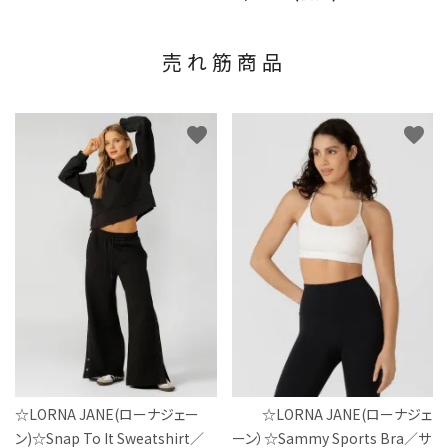
売れ筋商品
favorite
favorite
☆LORNA JANE(ローナジェー
☆LORNA JANE(ローナジェ
ン)☆Snap To It Sweatshirt／
ーン）☆Sammy Sports Bra／サ