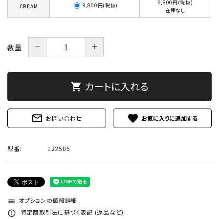
9,800円(税抜)
9,800円(税抜)
CREAM
在庫なし
－
＋
数量
カートに入れる
shopping_cart
mail_outline
favorite
お問い合わせ
型番:
122505
オプションの値段詳細
toc
特定商取引法に基づく表記 (返品など)
error_outline