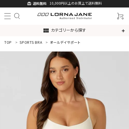
10,000円以上のお買上で送料無料
送料無料
card_giftcard
カテゴリーから探す
view_module
TOP
SPORTS BRA
オールデイサポート
ACCOUNT MENU
ようこそ ゲスト 様
ログイン
新規会員登録
search
新着商品
アイテムから探す