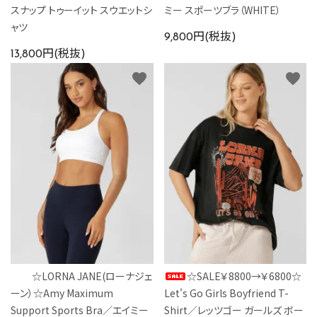
スナップ トゥーイット スウエットシ
ミー スポーツブラ（WHITE）
ャツ
9,800円(税抜)
13,800円(税抜)
favorite
favorite
☆LORNA JANE(ローナジェ
☆SALE￥8800→￥6800☆
ーン）☆Amy Maximum
Let's Go Girls Boyfriend T-
Support Sports Bra／エイミー
Shirt／レッツゴー ガールズ ボー