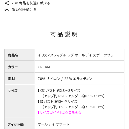
この商品を友達に教える
share
買い物を続ける
undo
商品説明
商品名
イリスィスティブル リブ オールデイ スポーツブラ
カラー
CREAM
素材
78% ナイロン / 22% エラスティン
サイズ
【XS】バスト:約XS～Sサイズ
（カップ約A～D、アンダー約65～75cm）
【S】バスト：約S～Mサイズ
（カップ約B～E、アンダー約70～80cm）
【サイズガイド】は☆こちら☆
フィット感
オールデイ サポート