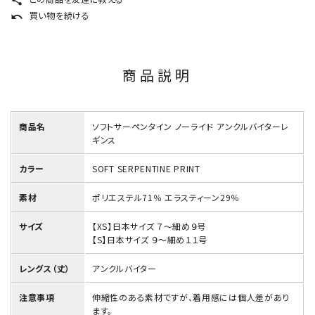
share
買い物を続ける
undo
商品説明
商品名
ソフトサーペンタイン ノーライド アンクルバイターレ
ギンス
カラー
SOFT SERPENTINE PRINT
素材
ポリエステル71％ エラスティーン29％
サイズ
【XS】日本サイズ ７～細め９号
【S】日本サイズ ９～細め１１号
レングス（丈）
アンクルバイター
注意事項
伸縮性のある素材ですが、着用感には個人差があり
ます。