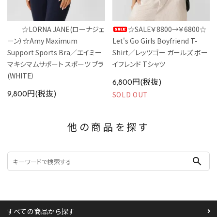
☆LORNA JANE(ローナジェ
☆SALE￥8800→￥6800☆
ーン）☆Amy Maximum
Let's Go Girls Boyfriend T-
Support Sports Bra／エイミー
Shirt／レッツゴー ガールズ ボー
マキシマムサポート スポーツ ブラ
イフレンド Tシャツ
(WHITE）
6,800円(税抜)
SOLD OUT
9,800円(税抜)
他の商品を探す
search
すべての商品から探す