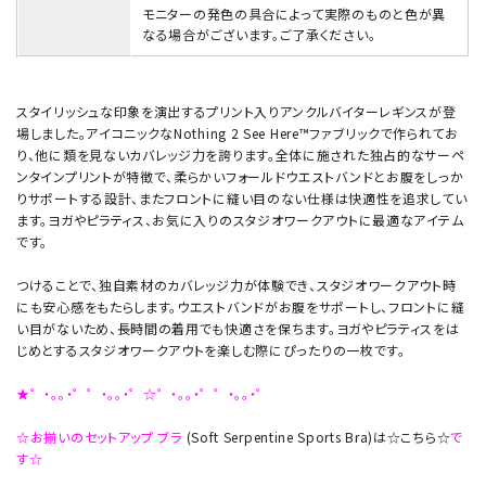
モニターの発色の具合によって実際のものと色が異
なる場合がございます。ご了承ください。
スタイリッシュな印象を演出するプリント入りアンクルバイターレギンスが登
場しました。アイコニックなNothing 2 See Here™ファブリックで作られてお
り、他に類を見ないカバレッジ力を誇ります。全体に施された独占的なサーペ
ンタインプリントが特徴で、柔らかいフォールドウエストバンドとお腹をしっか
りサポートする設計、またフロントに縫い目のない仕様は快適性を追求してい
ます。ヨガやピラティス、お気に入りのスタジオワークアウトに最適なアイテム
です。
つけることで、独自素材のカバレッジ力が体験でき、スタジオワークアウト時
にも安心感をもたらします。ウエストバンドがお腹をサポートし、フロントに縫
い目がないため、長時間の着用でも快適さを保ちます。ヨガやピラティスをは
じめとするスタジオワークアウトを楽しむ際にぴったりの一枚です。
★゜・。。・゜゜・。。・゜☆゜・。。・゜゜・。。・゜
☆お揃いのセットアップ ブラ
(Soft Serpentine Sports Bra)は☆こちら☆
で
す☆