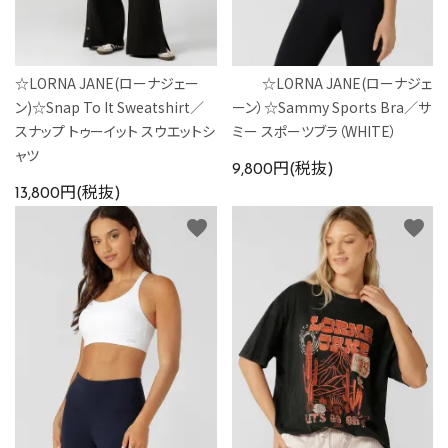
☆LORNA JANE(ローナジェー
☆LORNA JANE(ローナジェ
ン)☆Snap To It Sweatshirt／
ーン）☆Sammy Sports Bra／サ
スナップ トゥーイット スウエットシ
ミー スポーツブラ（WHITE）
ャツ
9,800円(税抜)
13,800円(税抜)
favorite
favorite