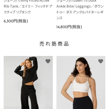
ジェーン）☆Amy Fitted Active
ジェーン)☆Dawn To Dusk
Rib Tank／エイミー フィッテド ア
Ankle Biter Leggings／ダウン
クティブ リブタンク
トゥー ダス アンクルバイターレギ
ンス
6,300円(税抜)
14,800円(税抜)
売れ筋商品
favorite
favorite