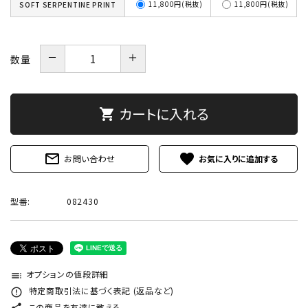
11,800円(税抜)
11,800円(税抜)
SOFT SERPENTINE PRINT
－
＋
数量
カートに入れる
shopping_cart
mail_outline
favorite
お問い合わせ
型番:
082430
オプションの値段詳細
toc
特定商取引法に基づく表記 (返品など)
error_outline
この商品を友達に教える