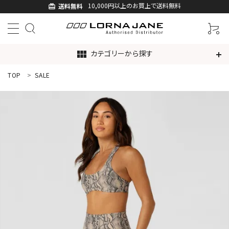
10,000円以上のお買上で送料無料
送料無料
card_giftcard
カテゴリーから探す
view_module
TOP
SALE
ACCOUNT MENU
ようこそ ゲスト 様
ログイン
新規会員登録
search
新着商品
アイテムから探す