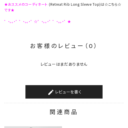
★おススメのコーディネート
(Retreat Rib Long Sleeve Top)は☆こちら☆
です★
゜・。。・゜゜・。。・゜☆゜・。。・゜゜・。。・゜★
お客様のレビュー（0）
レビューはまだありません
レビューを書く
create
関連商品