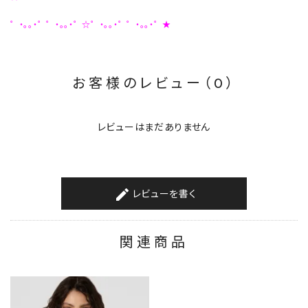
゜・。。・゜゜・。。・゜☆゜・。。・゜゜・。。・゜★
お客様のレビュー（0）
レビューはまだありません
レビューを書く
create
関連商品