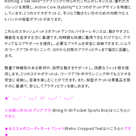
Nothing 2 See Here™ファブリックで作られたこれらのレギンスは、優れたカ
バレッジを実現し、Active Core Stability™と3つのポケットデザインを特徴と
しています。2つのスマホポケットと、手ぶらで動きたい方のための内側ウエス
トバンドの秘密ポケットがあります。
これらのスタッシュイット３ポケットアンクルバイターレギンスは、動きやすさと
機能性を追求する方に最適です。何時間も快適に着用できるだけでなく、アク
ティブなコアサポートを提供し、必要なアイテムを安全に収納できます。ジムで
のワークアウトやランニング、ヨガから日常のアクティビティまで幅広く活躍し
ます。
軽量で伸縮性のある素材が、自然な動きをサポートし、快適なフィット感を提
供します。2つのスマホポケットは、ワークアウト中やランニング中でもスマホを
安全に収納し、音楽を楽しむことができます。また、秘密ポケットは貴重品を隠
すのに最適で、安心してアクティビティを楽しめます。
★゜・。。・゜゜・。。・゜☆゜・。。・゜゜・。。・゜
☆お揃いのセットアップ ブラ
(Bring It All Pocket Sports Bra)は☆こちら☆
です☆
★おススメのコーディネート Tシャツ
(Retro Cropped Tee)は☆こちら☆
です
★