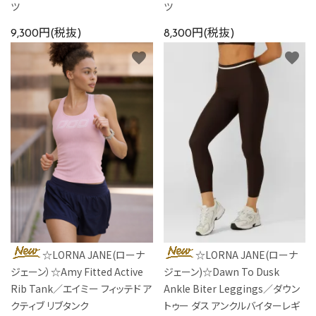
ツ
ツ
9,300円(税抜)
8,300円(税抜)
favorite
favorite
☆LORNA JANE(ローナ
☆LORNA JANE(ローナ
ジェーン）☆Amy Fitted Active
ジェーン)☆Dawn To Dusk
Rib Tank／エイミー フィッテド ア
Ankle Biter Leggings／ダウン
クティブ リブタンク
トゥー ダス アンクルバイターレギ