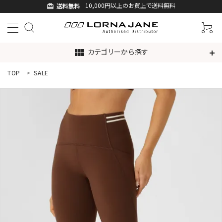
10,000円以上のお買上で送料無料
送料無料
card_giftcard
カテゴリーから探す
view_module
TOP
SALE
ACCOUNT MENU
ようこそ ゲスト 様
ログイン
新規会員登録
search
新着商品
アイテムから探す