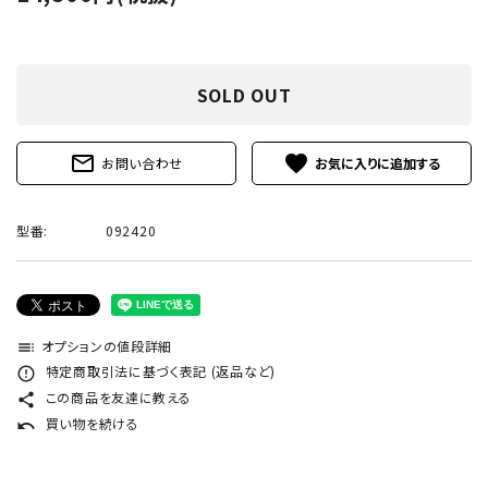
SOLD OUT
mail_outline
favorite
お問い合わせ
型番:
092420
オプションの値段詳細
toc
特定商取引法に基づく表記 (返品など)
error_outline
この商品を友達に教える
share
買い物を続ける
undo