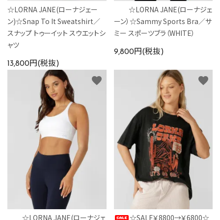
☆LORNA JANE(ローナジェー
☆LORNA JANE(ローナジェ
ン)☆Snap To It Sweatshirt／
ーン）☆Sammy Sports Bra／サ
スナップ トゥーイット スウエットシ
ミー スポーツブラ（WHITE）
ャツ
9,800円(税抜)
13,800円(税抜)
favorite
favorite
☆LORNA JANE(ローナジェ
☆SALE￥8800→￥6800☆