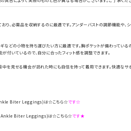
の具合によって実際のものと色が異なる場合がございます。ご了承くださ
ており、必需品を収納するのに最適です。アンダーバストの調節機能や、シ
カギなどの小物を持ち運びたい方に最適です。胸ポケットが備わっている
能が付いているので、自分に合ったフィット感を調整できます。
で背中を見せる機会が訪れた時にも自信を持って着用できます。快適なサ
t Ankle Biter Leggings)は☆こちら☆
です☆
ed Ankle Biter Leggings)は☆こちら☆
です★