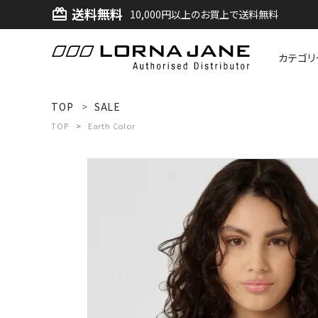
送料無料
card_giftcard
10,000円以上のお買上で送料無料
カテゴリ
ACCOUNT MENU
TOP
SALE
ようこそ ゲスト 様
TOP
Earth Color
ログイン
新規会員登録
search
新着商品
アイテムから探す