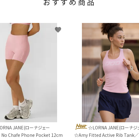
おすすめ商品
favorite
ORNA JANE(ローナジェー
☆LORNA JANE(ローナジ
 No Chafe Phone Pocket 12cm
☆Amy Fitted Active Rib Ta