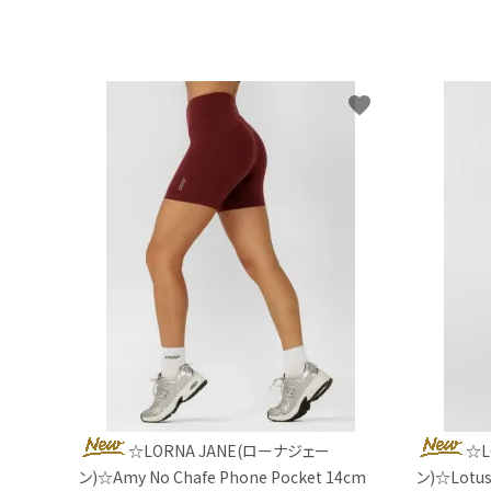
favorite
☆LORNA JANE(ローナジェー
☆L
ン)☆Amy No Chafe Phone Pocket 14cm
ン)☆Lotus