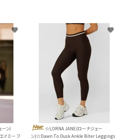
favorite
favorite
ェーン）
☆LORNA JANE(ローナジェー
nk／エイミー フ
ン)☆Dawn To Dusk Ankle Biter Leggings