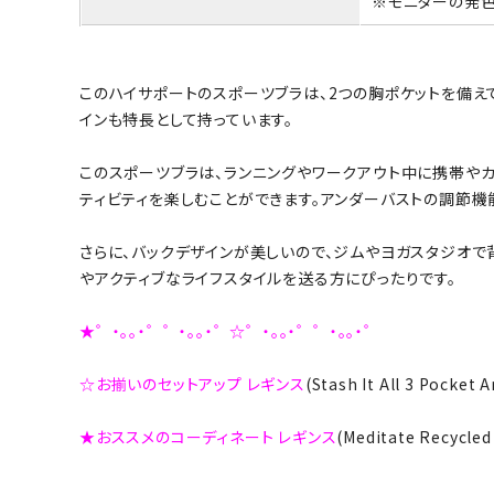
※モニターの発色
このハイサポートのスポーツブラは、2つの胸ポケットを備え
インも特長として持っています。
このスポーツブラは、ランニングやワークアウト中に携帯や
ティビティを楽しむことができます。アンダーバストの調節機
さらに、バックデザインが美しいので、ジムやヨガスタジオ
やアクティブなライフスタイルを送る方にぴったりです。
★゜・。。・゜゜・。。・゜☆゜・。。・゜゜・。。・゜
☆お揃いのセットアップ レギンス
(Stash It All 3 Pocke
★おススメのコーディネート レギンス
(Meditate Recycl