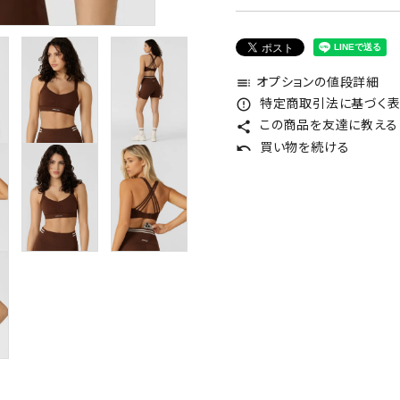
オプションの値段詳細
toc
特定商取引法に基づく表記
error_outline
この商品を友達に教える
share
買い物を続ける
undo