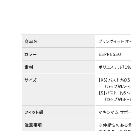
商品名
ブリングイット オ
カラー
ESPRESSO
素材
ポリエステル71%
サイズ
【XS】バスト:約X
（カップ約A～D
【S】バスト：約S
（カップ約B～E
フィット感
マキシマム サポ
注意事項
※伸縮性のある素