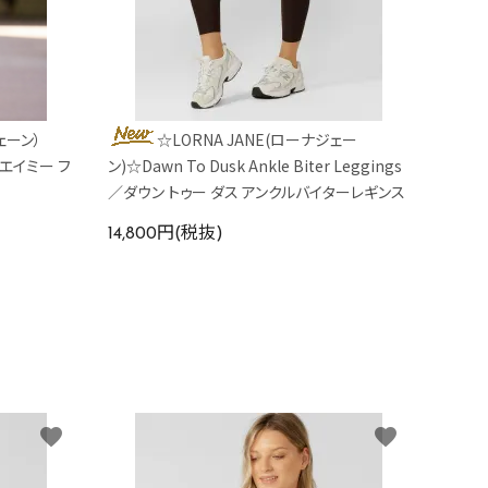
ェーン）
☆LORNA JANE(ローナジェー
nk／エイミー フ
ン)☆Dawn To Dusk Ankle Biter Leggings
／ダウン トゥー ダス アンクルバイターレギンス
14,800円(税抜)
favorite
favorite