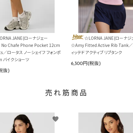
ORNA JANE(ローナジェー
☆LORNA JANE(ローナジ
 No Chafe Phone Pocket 12cm
☆Amy Fitted Active Rib Ta
orts／ロータス ノーシェイフ フォンポ
ィッテド アクティブ リブタンク
cm バイクショーツ
6,300円(税抜)
(税抜)
売れ筋商品
favorite