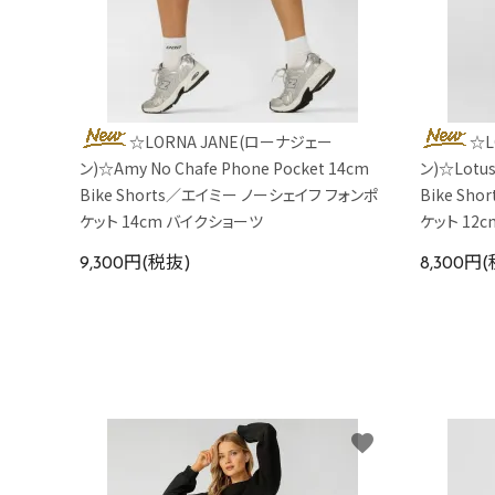
☆LORNA JANE(ローナジェー
☆L
ン)☆Amy No Chafe Phone Pocket 14cm
ン)☆Lotus
Bike Shorts／エイミー ノーシェイフ フォンポ
Bike Sh
ケット 14cm バイクショーツ
ケット 12
9,300円(税抜)
8,300円
favorite