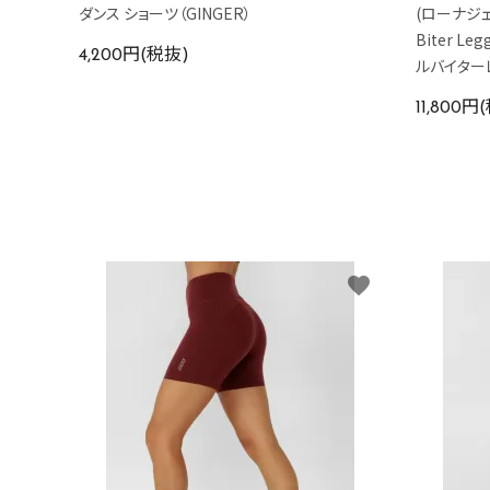
ダンス ショーツ（GINGER）
(ローナジェーン
Biter L
4,200円(税抜)
ルバイター
11,800円
favorite