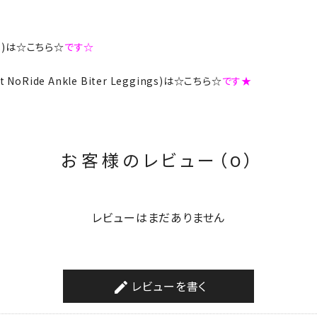
rts)は☆こちら☆
です☆
ort NoRide Ankle Biter Leggings)は☆こちら☆
です★
お客様のレビュー（0）
レビューはまだありません
レビューを書く
create