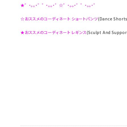
★゜・。。・゜゜・。。・゜☆゜・。。・゜゜・。。・゜
☆おススメのコーディネート ショートパンツ
(Dance Sho
★おススメのコーディネート レギンス
(Sculpt And Supp