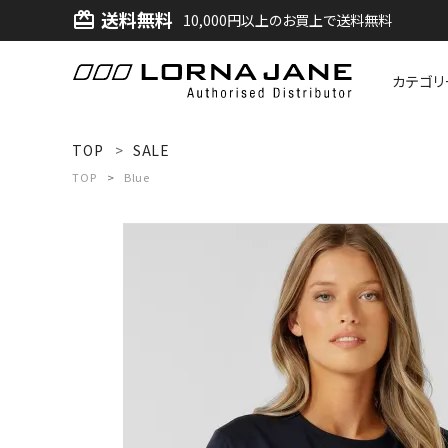
送料無料
card_giftcard
10,000円以上のお買上で送料無料
カテゴリ
ACCOUNT MENU
TOP
SALE
ようこそ ゲスト 様
TOP
Blue
ログイン
新規会員登録
search
新着商品
アイテムから探す