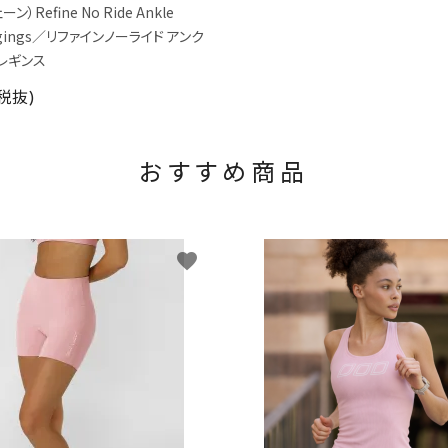
）Refine No Ride Ankle
eggings／リファインノーライド アンク
レギンス
(税抜)
おすすめ商品
favorite