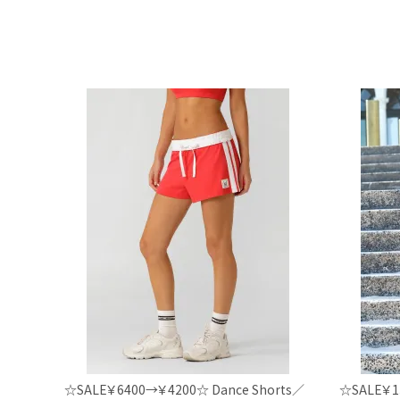
☆SALE￥6400→￥4200☆ Dance Shorts／
☆SALE￥1