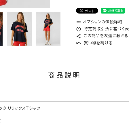
オプションの値段詳細
toc
特定商取引法に基づく表記
error_outline
この商品を友達に教える
share
買い物を続ける
undo
商品説明
ック リラックスTシャツ
E