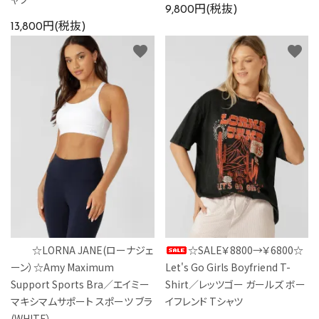
9,800円(税抜)
13,800円(税抜)
favorite
favorite
☆LORNA JANE(ローナジェ
☆SALE￥8800→￥6800☆
ーン）☆Amy Maximum
Let's Go Girls Boyfriend T-
Support Sports Bra／エイミー
Shirt／レッツゴー ガールズ ボー
マキシマムサポート スポーツ ブラ
イフレンド Tシャツ
(WHITE）