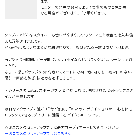
ます。
モニターの発色の具合によって実際のものと色が異
なる場合がございます。ご了承ください。
シンプルでどんなスタイルにも合わせやすく、ファッション性と機能性を兼ね備
えた万能アイテムです。
軽く起毛したような柔らかな肌ざわりで、一度はいたら手放せない心地よさ。
ヨガやおうち時間、ビーチ散歩、カフェタイムなど、リラックスしたシーンにもぴ
ったり。
さらに、隠しバックポケット付きでスマートに収納でき、内ももに縫い目のない
設計で摩擦を防ぎ、快適さを追求しました。
同シリーズの Lotus スポーツブラ と合わせれば、洗練されたセットアップスタ
イルが完成します。
毎日をアクティブに過ごす“今どき女子”のためにデザインされた— 心も体も
リラックスできる、デイリーに活躍するバイクショーツです。
☆おススメのセットアップブラと是非コーディネートしてみて下さい☆
→おススメのセットアップブラはこちら♡