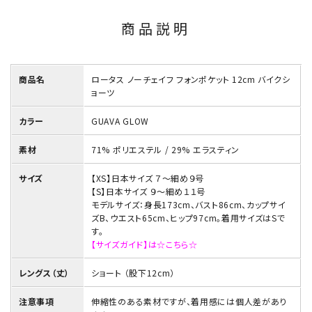
商品説明
商品名
ロータス ノーチェイフ フォンポケット 12cm バイクシ
ョーツ
カラー
GUAVA GLOW
素材
71% ポリエステル / 29% エラスティン
サイズ
【XS】日本サイズ ７～細め９号
【S】日本サイズ ９～細め１１号
モデルサイズ：身長173cm、バスト86cm、カップサイ
ズB、ウエスト65cm、ヒップ97cm。着用サイズはSで
す。
【サイズガイド】は☆こちら☆
レングス（丈）
ショート （股下12cm）
注意事項
伸縮性のある素材ですが、着用感には個人差があり