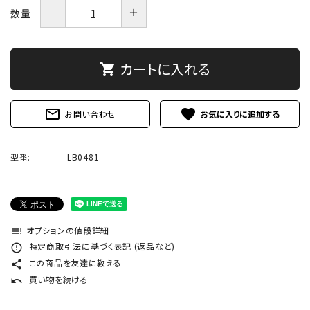
－
＋
数量
カートに入れる
shopping_cart
mail_outline
favorite
お問い合わせ
型番:
LB0481
オプションの値段詳細
toc
特定商取引法に基づく表記 (返品など)
error_outline
この商品を友達に教える
share
買い物を続ける
undo