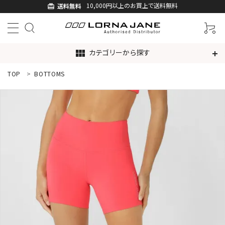
10,000円以上のお買上で送料無料
送料無料
card_giftcard
カテゴリーから探す
view_module
TOP
BOTTOMS
ACCOUNT MENU
ようこそ ゲスト 様
ログイン
新規会員登録
search
新着商品
アイテムから探す