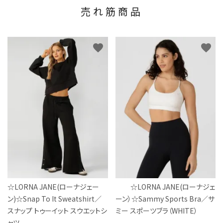
売れ筋商品
favorite
favorite
☆LORNA JANE(ローナジェー
☆LORNA JANE(ローナジェ
ン)☆Snap To It Sweatshirt／
ーン）☆Sammy Sports Bra／サ
スナップ トゥーイット スウエットシ
ミー スポーツブラ（WHITE）
ャツ