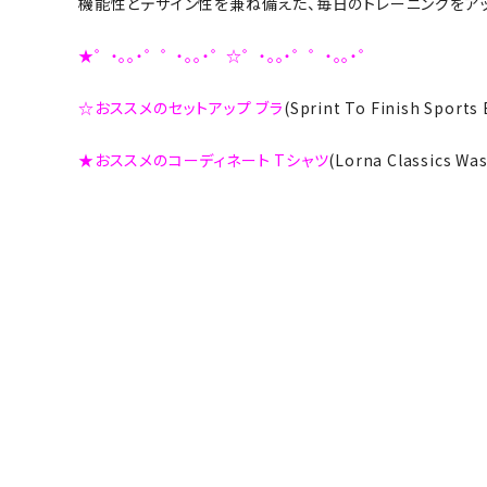
機能性とデザイン性を兼ね備えた、毎日のトレーニングをアッ
★゜・。。・゜゜・。。・゜☆゜・。。・゜゜・。。・゜
☆おススメのセットアップ ブラ
(Sprint To Finish Spo
★おススメのコーディネート Tシャツ
(Lorna Classics W