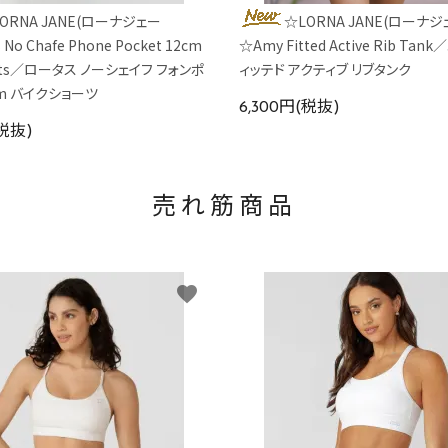
ORNA JANE(ローナジェー
☆LORNA JANE(ローナジ
 No Chafe Phone Pocket 12cm
☆Amy Fitted Active Rib Ta
orts／ロータス ノーシェイフ フォンポ
ィッテド アクティブ リブタンク
cm バイクショーツ
6,300円(税抜)
(税抜)
売れ筋商品
favorite