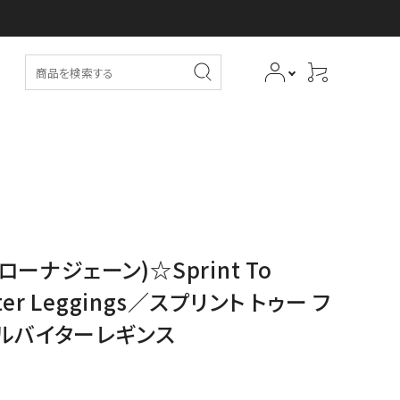
(ローナジェーン)☆Sprint To
 Biter Leggings／スプリント トゥー フ
クルバイターレギンス