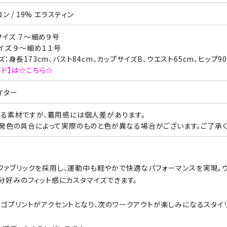
ロン / 19% エラスティン
サイズ ７～細め９号
サイズ ９～細め１１号
：身長173cm、バスト84cm、カップサイズB、ウエスト65cm、ヒップ9
イド】は☆こちら☆
イター
る素材ですが、着用感には個人差があります。
発色の具合によって実際のものと色が異なる場合がございます。ご了承く
マム）ファブリックを採用し、運動中も軽やかで快適なパフォーマンスを実現
分好みのフィット感にカスタマイズできます。
ゴプリントがアクセントとなり、次のワークアウトが楽しみになるスタイ