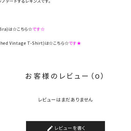
プデートするレギンスです。
rts Bra)は☆こちら☆
です☆
ashed Vintage T-Shirt)は☆こちら☆
です★
お客様のレビュー（0）
レビューはまだありません
レビューを書く
create