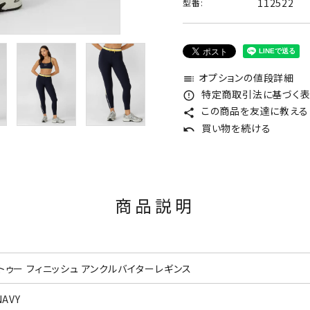
112522
型番:
オプションの値段詳細
toc
特定商取引法に基づく表記
error_outline
この商品を友達に教える
share
買い物を続ける
undo
商品説明
 トゥー フィニッシュ アンクルバイターレギンス
NAVY