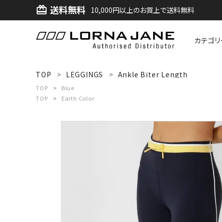
送料無料
card_giftcard
10,000円以上のお買上で送料無料
カテゴリ
ACCOUNT MENU
TOP
LEGGINGS
Ankle Biter Length
ようこそ ゲスト 様
TOP
Blue
TOP
Earth Color
ログイン
新規会員登録
search
新着商品
アイテムから探す