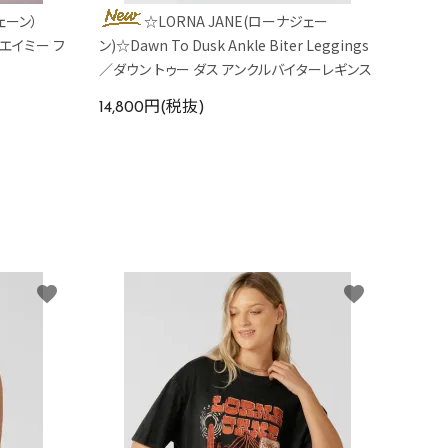
ェーン）
☆LORNA JANE(ローナジェー
nk／エイミー フ
ン)☆Dawn To Dusk Ankle Biter Leggings
／ダウン トゥー ダス アンクルバイターレギンス
14,800円(税抜)
favorite
favorite