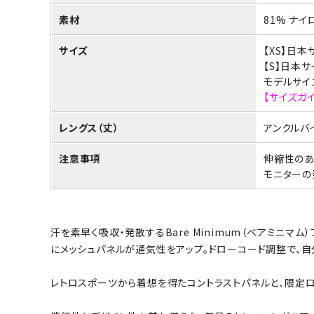
素材
81% ナイ
サイズ
【XS】日本
【S】日本
モデルサイズ
【サイズガ
レングス（丈）
アンクルバ
注意事項
伸縮性のあ
モニターの
汗を素早く吸収・発散するBare Minimum（ベアミニ
にメッシュパネルが通気性をアップ。ドローコード調整で、自
レトロスポーツから着想を得たコントラストパネルと、限定ロ