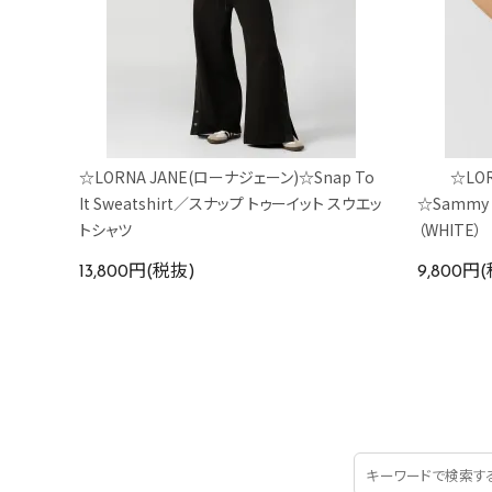
☆LORNA JANE(ローナジェーン)☆Snap To
☆LO
It Sweatshirt／スナップ トゥーイット スウエッ
☆Sammy 
トシャツ
（WHITE）
13,800円(税抜)
9,800円