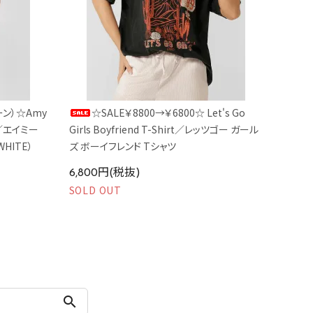
ーン）☆Amy
☆SALE￥8800→￥6800☆ Let's Go
ra／エイミー
Girls Boyfriend T-Shirt／レッツゴー ガール
HITE）
ズ ボーイフレンド Tシャツ
6,800円(税抜)
SOLD OUT
search