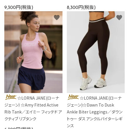
9,300円(税抜)
8,300円(税抜)
favorite
favorite
☆LORNA JANE(ローナ
☆LORNA JANE(ローナ
ジェーン）☆Amy Fitted Active
ジェーン)☆Dawn To Dusk
Rib Tank／エイミー フィッテド ア
Ankle Biter Leggings／ダウン
クティブ リブタンク
トゥー ダス アンクルバイターレギ
ンス