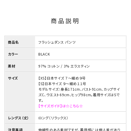
商品説明
商品名
フラッシュダンス パンツ
カラー
BLACK
素材
97% コットン / 3% エラスティン
サイズ
【XS】日本サイズ ７～細め９号
【S】日本サイズ ９～細め１１号
モデルサイズ：身長171cm、バスト91cm、カップサイ
ズC、ウエスト69cm、ヒップ98cm。着用サイズはSで
す。
【サイズガイド】は☆こちら☆
レングス（丈）
ロング（リラックス）
注意事項
伸縮性のある素材ですが、着用感には個人差があり