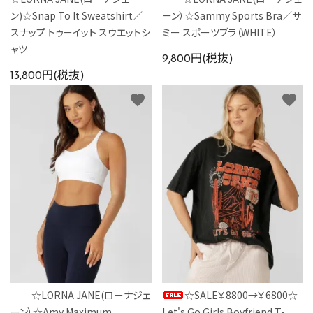
ン)☆Snap To It Sweatshirt／
ーン）☆Sammy Sports Bra／サ
スナップ トゥーイット スウエットシ
ミー スポーツブラ（WHITE）
ャツ
9,800円(税抜)
13,800円(税抜)
favorite
favorite
☆LORNA JANE(ローナジェ
☆SALE￥8800→￥6800☆
ーン）☆Amy Maximum
Let's Go Girls Boyfriend T-