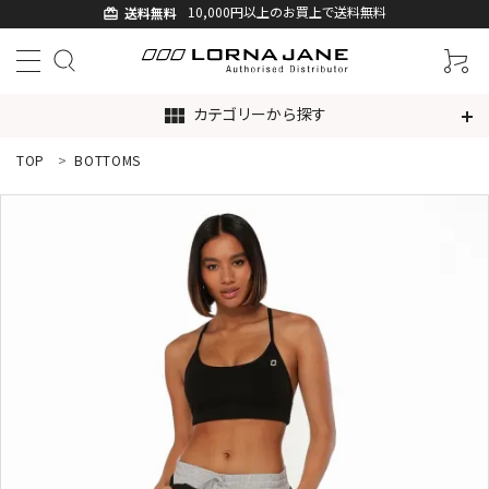
10,000円以上のお買上で送料無料
送料無料
card_giftcard
カテゴリーから探す
view_module
TOP
BOTTOMS
ACCOUNT MENU
ようこそ ゲスト 様
ログイン
新規会員登録
search
新着商品
アイテムから探す