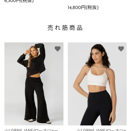
6,300円(税抜)
14,800円(税抜)
売れ筋商品
favorite
favorite
☆LORNA JANE(ローナジェー
☆LORNA JANE(ローナジェ