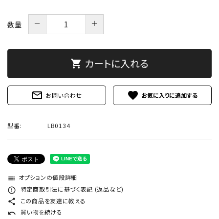
－
＋
数量
カートに入れる
shopping_cart
mail_outline
favorite
お問い合わせ
型番:
LB0134
オプションの値段詳細
toc
特定商取引法に基づく表記 (返品など)
error_outline
この商品を友達に教える
share
買い物を続ける
undo