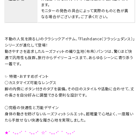
ます。
モニターの発色の具合によって実際のものと色が異
なる場合がございます。ご了承ください。
不動の人気を誇るLJのクラシックアイテム、「Flashdance（フラッシュダンス）」
シリーズが進化して登場！
動きやすさを追求したルーズフィットの織り生地（布帛）パンツは、驚くほど快
適で汎用性も抜群。旅行からデイリーユースまで、あらゆるシーンに寄り添う
一着です。
✨ 特徴・おすすめポイント
○カスタマイズ可能なレングス
脚の内側にボタン付きのタブを装備。その日のスタイルや活動に合わせて、丈
の長さを自分好みに調整できる便利な設計です。
○究極の快適性と万能デザイン
身体の動きを妨げないルーズフィットシルエット。超軽量で心地よく、一度履い
たら手放せない快適な履き心地を実現しました。
★゜・。。・゜゜・。。・゜☆゜・。。・゜゜・。。・゜