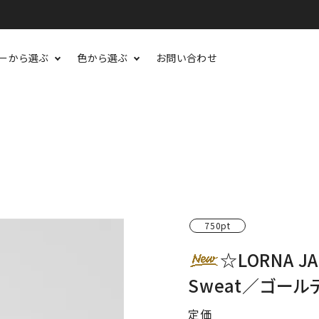
ーから選ぶ
色から選ぶ
お問い合わせ
750pt
☆LORNA J
Sweat／ゴール
定価