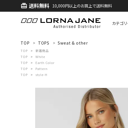
送料無料
card_giftcard
10,000円以上のお買上で送料無料
カテゴリ
ACCOUNT MENU
TOP
TOPS
Sweat & other
ようこそ ゲスト 様
TOP
新着商品
TOP
White
TOP
Earth Color
ログイン
新規会員登録
TOP
Pattern
TOP
style-H
search
新着商品
アイテムから探す