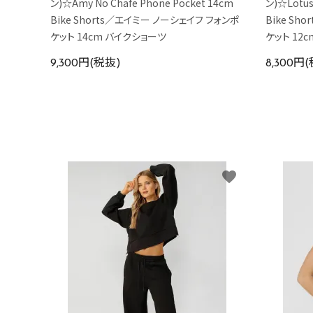
ン)☆Amy No Chafe Phone Pocket 14cm
ン)☆Lotus
Bike Shorts／エイミー ノーシェイフ フォンポ
Bike Sh
ケット 14cm バイクショーツ
ケット 12
9,300円(税抜)
8,300円
favorite