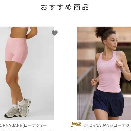
おすすめ商品
favorite
ORNA JANE(ローナジェー
☆LORNA JANE(ローナジ