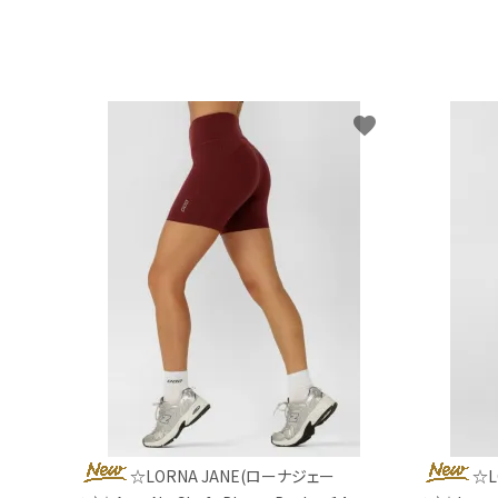
favorite
☆LORNA JANE(ローナジェー
☆L