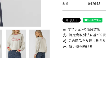
042645
型番:
オプションの値段詳細
toc
特定商取引法に基づく表記
error_outline
この商品を友達に教える
share
買い物を続ける
undo