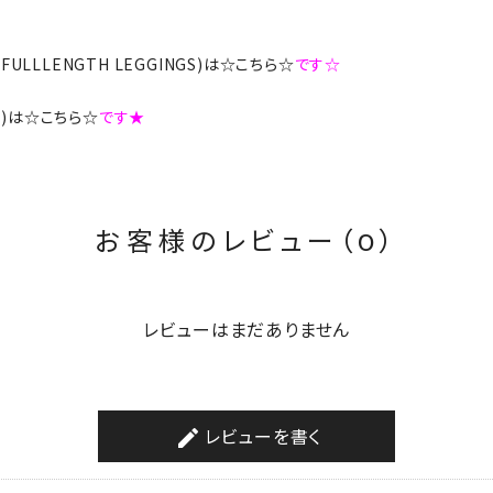
IB FULLLENGTH LEGGINGS)は☆こちら☆
です☆
TS)は☆こちら☆
です★
お客様のレビュー（0）
レビューはまだありません
レビューを書く
create