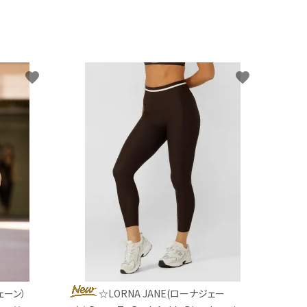
favorite
favorite
ェーン）
☆LORNA JANE(ローナジェー