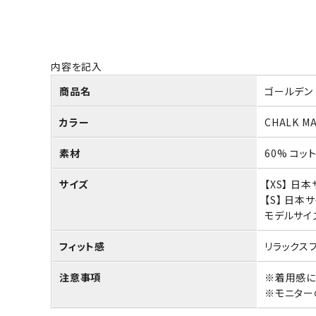
内容を記入
商品名
ゴールデン 
カラー
CHALK M
素材
60% コット
サイズ
【XS】 日
【S】 日本
モデルサイズ
フィット感
リラックス
注意事項
※着用感に
※モニター