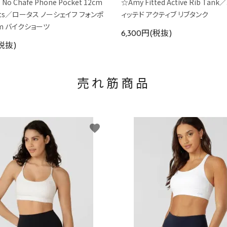
 No Chafe Phone Pocket 12cm
☆Amy Fitted Active Rib Ta
orts／ロータス ノーシェイフ フォンポ
ィッテド アクティブ リブタンク
cm バイクショーツ
6,300円(税抜)
(税抜)
売れ筋商品
favorite