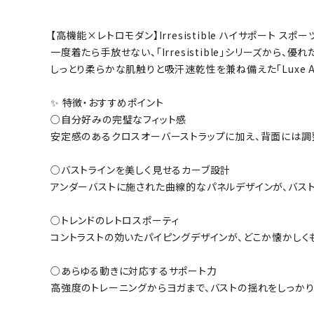
【高機能×レトロモダン】Irresistible ハイサポート スポー
一度着たら手放せない、「Irresistible」シリーズから
しっとり柔らかな肌触りと吸汗速乾性を兼ね備えた「Luxe A
✨ 特徴・おすすめポイント
○自分好みの完璧なフィット感
安定感のあるクロスオーバーストラップに加え、背面には調
○バストラインを美しく見せるカーブ設計
アンダーバストに施された曲線的なパネルデザインが、バスト
○トレンドのレトロスポーティ
コントラストの効いたパイピングデザインが、どこか懐かしく
○あらゆる動きに対応するサポート力
高強度のトレーニングからヨガまで、バストの揺れをしっかり