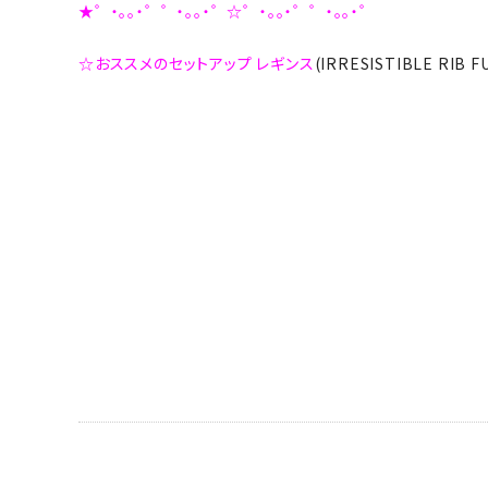
★゜・。。・゜゜・。。・゜☆゜・。。・゜゜・。。・゜
☆おススメのセットアップ レギンス
(IRRESISTIBLE RIB