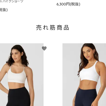
cm バイクショーツ
6,300円(税抜)
(税抜)
売れ筋商品
favorite