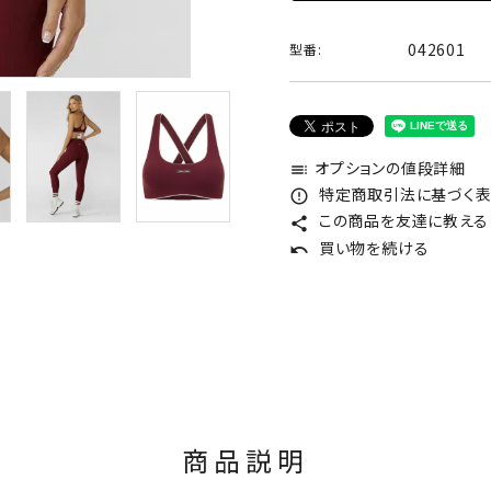
042601
型番:
オプションの値段詳細
toc
特定商取引法に基づく表記
error_outline
この商品を友達に教える
share
買い物を続ける
undo
商品説明