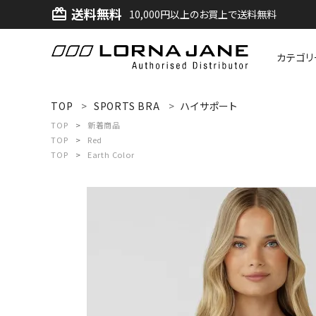
送料無料
card_giftcard
10,000円以上のお買上で送料無料
カテゴリ
ACCOUNT MENU
TOP
SPORTS BRA
ハイサポート
ようこそ ゲスト 様
TOP
新着商品
TOP
Red
TOP
Earth Color
ログイン
新規会員登録
search
新着商品
アイテムから探す