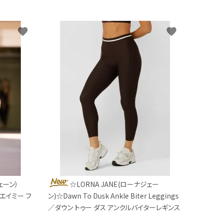
favorite
favorite
ェーン）
☆LORNA JANE(ローナジェー
nk／エイミー フ
ン)☆Dawn To Dusk Ankle Biter Leggings
／ダウン トゥー ダス アンクルバイターレギンス