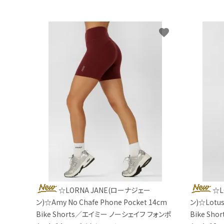
favorite
☆LORNA JANE(ローナジェー
☆L
ン)☆Amy No Chafe Phone Pocket 14cm
ン)☆Lotus
Bike Shorts／エイミー ノーシェイフ フォンポ
Bike Sh