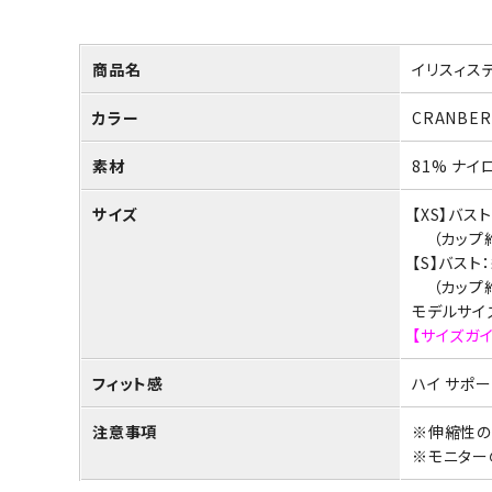
商品名
イリスィステ
カラー
CRANBER
素材
81% ナイロ
サイズ
【XS】バス
（カップ約
【S】バスト
（カップ約
モデルサイズ
【サイズガ
フィット感
ハイ サポー
注意事項
※伸縮性の
※モニター