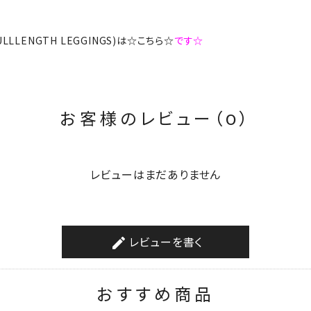
 FULLLENGTH LEGGINGS)は☆こちら☆
です☆
お客様のレビュー（0）
レビューはまだありません
レビューを書く
create
おすすめ商品