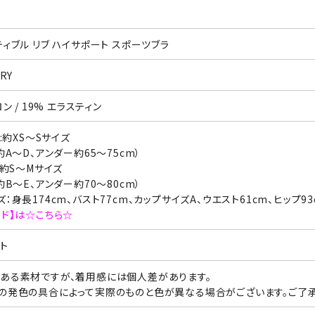
ィブル リブ ハイサポート スポーツブラ
RY
ン / 19% エラスティン
ト:約XS～Sサイズ
A～D、アンダー約65～75cm）
：約S～Mサイズ
B～E、アンダー約70～80cm）
：身長174cm、バスト77cm、カップサイズA、ウエスト61cm、ヒップ9
イド】は☆こちら☆
ト
ある素材ですが、着用感には個人差があります。
の発色の具合によって実際のものと色が異なる場合がございます。ご了承