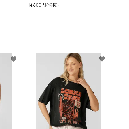
14,800円(税抜)
favorite
favorite