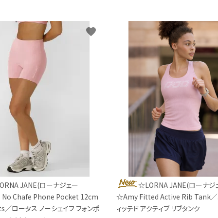
favorite
ORNA JANE(ローナジェー
☆LORNA JANE(ローナジ
 No Chafe Phone Pocket 12cm
☆Amy Fitted Active Rib Ta
orts／ロータス ノーシェイフ フォンポ
ィッテド アクティブ リブタンク