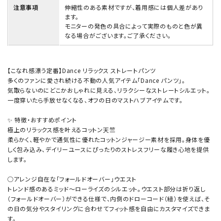
注意事項
伸縮性のある素材ですが、着用感には個人差があり
ます。
モニターの発色の具合によって実際のものと色が異
なる場合がございます。ご了承ください。
【こなれ感漂う定番】Dance リラックス ストレートパンツ
多くのファンに愛され続ける不動の人気アイテム「Dance パンツ」。
気取らないのにどこかおしゃれに見える、リラクシーなストレートシルエット。
一度穿いたら手放せなくなる、オフの日のマストハブアイテムです。
✨ 特徴・おすすめポイント
極上のリラックス感を叶えるコットン天竺
柔らかく、軽やかで通気性に優れたコットンジャージー素材を採用。身体を優
しく包み込み、デイリーユースにぴったりのストレスフリーな履き心地を提供
します。
○アレンジ自在な「フォールドオーバー」ウエスト
トレンド感のあるミッド〜ローライズのシルエット。ウエスト部分は折り返し
（フォールドオーバー）ができる仕様で、内側のドローコード（紐）を使えば、そ
の日の気分やスタイリングに合わせてフィット感を自由にカスタマイズできま
す。