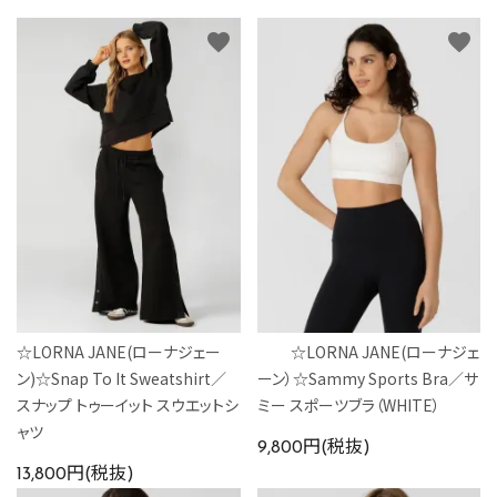
favorite
favorite
☆LORNA JANE(ローナジェー
☆LORNA JANE(ローナジェ
ン)☆Snap To It Sweatshirt／
ーン）☆Sammy Sports Bra／サ
スナップ トゥーイット スウエットシ
ミー スポーツブラ（WHITE）
ャツ
9,800円(税抜)
13,800円(税抜)