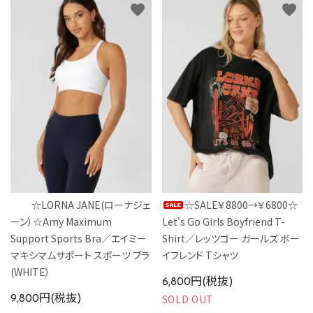
favorite
favorite
☆LORNA JANE(ローナジェ
☆SALE￥8800→￥6800☆
ーン）☆Amy Maximum
Let's Go Girls Boyfriend T-
Support Sports Bra／エイミー
Shirt／レッツゴー ガールズ ボー
マキシマムサポート スポーツ ブラ
イフレンド Tシャツ
(WHITE）
6,800円(税抜)
SOLD OUT
9,800円(税抜)