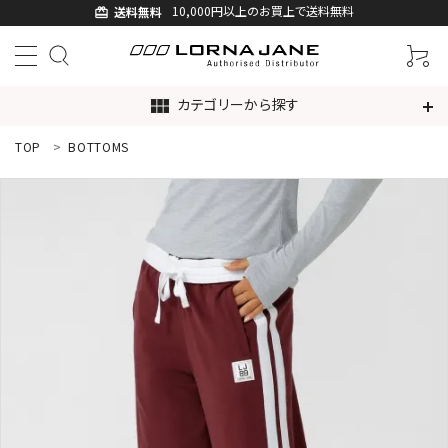
10,000円以上のお買上で送料無料
送料無料
card_giftcard
カテゴリーから探す
view_module
TOP
BOTTOMS
ACCOUNT MENU
ようこそ ゲスト 様
ログイン
新規会員登録
search
新着商品
アイテムから探す