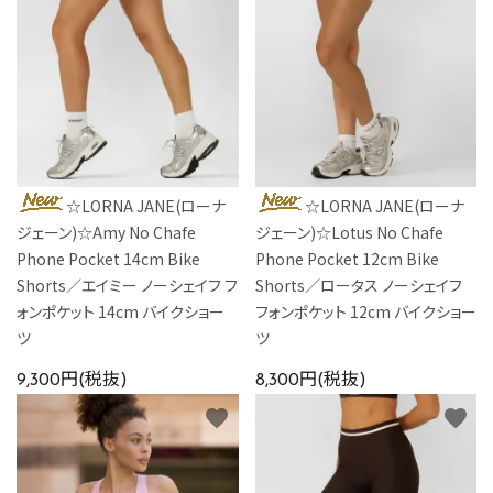
☆LORNA JANE(ローナ
☆LORNA JANE(ローナ
ジェーン)☆Amy No Chafe
ジェーン)☆Lotus No Chafe
Phone Pocket 14cm Bike
Phone Pocket 12cm Bike
Shorts／エイミー ノーシェイフ フ
Shorts／ロータス ノーシェイフ
ォンポケット 14cm バイクショー
フォンポケット 12cm バイクショー
ツ
ツ
9,300円(税抜)
8,300円(税抜)
favorite
favorite