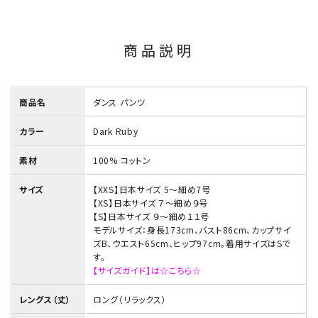
商品説明
商品名
ダンス パンツ
カラー
Dark Ruby
素材
100% コットン
サイズ
【XXS】日本サイズ 5～細め7号
【XS】日本サイズ ７～細め９号
【S】日本サイズ ９～細め１１号
モデルサイズ：身長173cm、バスト86cm、カップサイ
ズB、ウエスト65cm、ヒップ97cm。着用サイズはSで
す。
【サイズガイド】は☆こちら☆
レングス（丈）
ロング（リラックス）