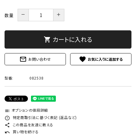
－
＋
数量
カートに入れる
shopping_cart
mail_outline
favorite
お問い合わせ
型番:
082538
オプションの値段詳細
toc
特定商取引法に基づく表記 (返品など)
error_outline
この商品を友達に教える
share
買い物を続ける
undo