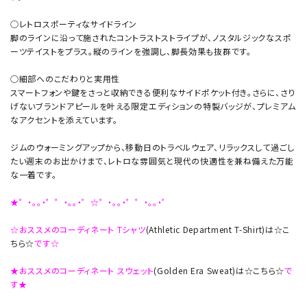
○レトロスポーティなサイドライン
脚のラインに沿って施されたコントラストストライプが、ノスタルジックなスポ
ーツテイストをプラス。縦のラインを強調し、脚長効果も抜群です。
○細部へのこだわりと実用性
スマートフォンや鍵をさっと収納できる便利なサイドポケット付き。さらに、さり
げないブランドアピールを叶える限定エディションの特製バッジが、プレミアム
なアクセントを添えています。
ジムのウォーミングアップから、移動日のトラベルウェア、リラックスして過ごし
たい週末のお出かけまで、レトロな雰囲気と現代の快適性を兼ね備えた万能
な一着です。
★゜・。。・゜゜・。。・゜☆゜・。。・゜゜・。。・゜
☆おススメのコーディネート Tシャツ
(Athletic Department T-Shirt)は☆こ
ちら☆
です☆
★おススメのコーディネート スウェット
(Golden Era Sweat)は☆こちら☆
で
す★