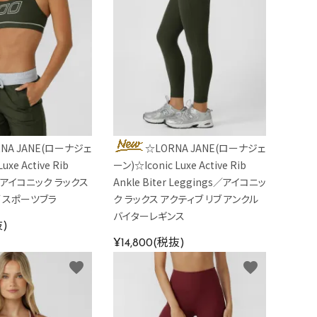
NA JANE(ローナジェ
☆LORNA JANE(ローナジェ
uxe Active Rib
ーン)☆Iconic Luxe Active Rib
ra／アイコニック ラックス
Ankle Biter Leggings／アイコニッ
ブ スポーツブラ
ク ラックス アクティブ リブ アンクル
バイターレギンス
抜)
¥14,800(税抜)
favorite
favorite