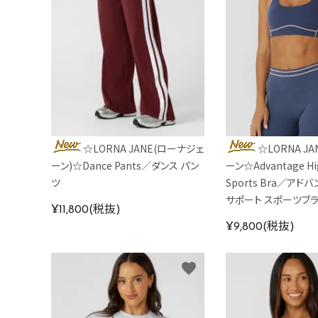
☆LORNA JANE(ローナジェ
☆LORNA J
ーン)☆Dance Pants／ダンス パン
ーン☆Advantage Hi
ツ
Sports Bra／アド
サポート スポーツブ
¥11,800(税抜)
¥9,800(税抜)
favorite