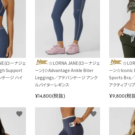
ANE(ローナジェ
☆LORNA JANE(ローナジェ
☆LOR
gh Support
ーン)☆Advantage Ankle Biter
ーン☆Iconic L
バンテージ ハイ
Leggings／アドバンテージ アンク
Sports B
ラ
ルバイターレギンス
アクティブ リ
¥14,800(税抜)
¥9,800(税
favorite
favorite