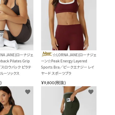
NA JANE(ローナジェ
☆LORNA JANE(ローナジェ
ck Pilates Grip
ーン☆Peak Energy Layered
ks／スロウバック ピラテ
Sports Bra／ピークエナジー レイ
クルーソックス
ヤード スポーツブラ
)
¥9,800(税抜)
favorite
favorite