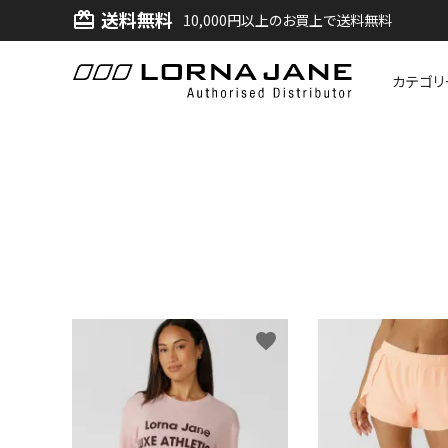
送料無料
card_giftcard
10,000円以上のお買上で送料無料
カテゴリ
ACCOUNT MENU
ようこそ ゲスト 様
ログイン
新規会員登録
search
favorite
新着商品
アイテムから探す