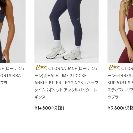
ANE(ローナジェ
☆LORNA JANE(ローナジェ
☆LOR
PORTS BRA／
ーン)☆HALF TIME 2 POCKET
ーン☆IRRESIS
ツブラ
ANKLE BITER LEGGINGS／ハーフ
SUPPORT S
タイム 2ポケット アンクルバイターレ
スティブル リ
ギンス
ツブラ
¥14,800(税抜)
¥9,800(税