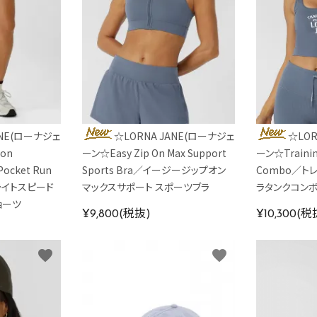
ANE(ローナジェ
☆LORNA JANE(ローナジェ
☆LOR
ion
ーン☆Easy Zip On Max Support
ーン☆Training
Pocket Run
Sports Bra／イージージップオン
Combo／ト
 ライトスピード
マックスサポート スポーツブラ
ラタンクコン
ョーツ
¥9,800(税抜)
¥10,300(税
favorite
favorite