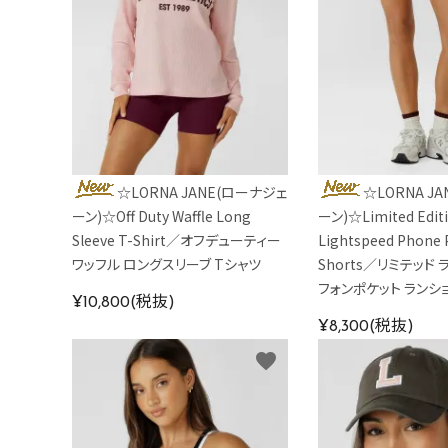
カラーから探す
INFORMATIOM
☆LORNA JANE(ローナジェ
☆LORNA J
ーン)☆Off Duty Waffle Long
ーン)☆Limited Edit
Sleeve T-Shirt／オフデューティー
Lightspeed Phone 
ワッフル ロングスリーブ Tシャツ
Shorts／リミテッド
フォンポケット ランシ
¥10,800(税抜)
¥8,300(税抜)
favorite