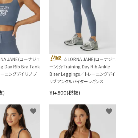
NA JANE(ローナジェ
☆LORNA JANE(ローナジェ
 Day Rib Bra Tank
ーン)☆Training Day Rib Ankle
レーニングデイ リブ ブ
Biter Leggings／トレーニングデイ
ボ
リブ アンクルバイターレギンス
抜)
¥14,800(税抜)
favorite
favorite