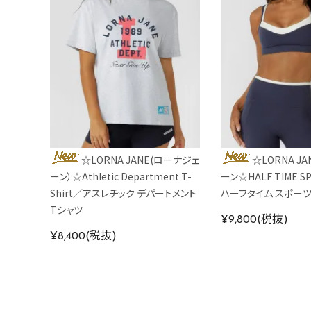
☆LORNA JANE(ローナジェ
☆LORNA J
ーン）☆Athletic Department T-
ーン☆HALF TIME S
Shirt／アスレチック デパートメント
ハーフタイム スポー
Tシャツ
¥9,800(税抜)
¥8,400(税抜)