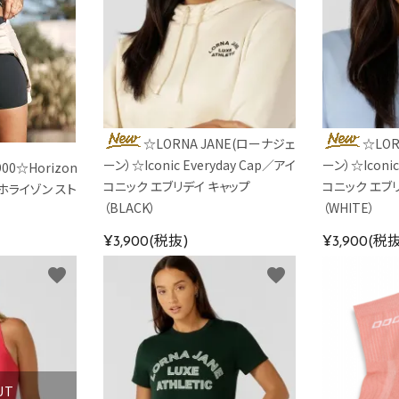
☆LORNA JANE(ローナジェ
☆LOR
ーン）☆Iconic Everyday Cap／アイ
ーン）☆Iconic
00☆Horizon
コニック エブリデイ キャップ
コニック エブ
k／ホライゾン スト
（BLACK）
（WHITE）
¥3,900(税抜)
¥3,900(税
favorite
favorite
UT