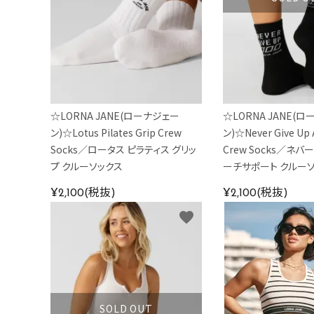
☆LORNA JANE(ローナジェー
☆LORNA JANE(
ン)☆Lotus Pilates Grip Crew
ン)☆Never Give Up 
Socks／ロータス ピラティス グリッ
Crew Socks／ネバ
プ クルーソックス
ーチサポート クルー
¥2,100(税抜)
¥2,100(税抜)
favorite
SOLD OUT