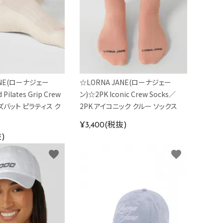
ANE(ローナジェー
☆LORNA JANE(ローナジェー
Pilates Grip Crew
ン)☆2PK Iconic Crew Socks／
ズバット ピラティス ク
2PK アイコニック クルー ソックス
¥3,400(税抜)
抜)
favorite
favorite