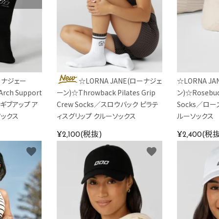
ローナジェー
☆LORNA JANE(ローナジェ
☆LORNA J
Arch Support
ーン)☆Throwback Pilates Grip
ン)☆Rosebud 
ーギブアップ ア
Crew Socks／スロウバック ピラテ
Socks／ロー
ソックス
ィスグリップ クルーソックス
ルーソックス
¥2,100(税抜)
¥2,400(税
favorite
favorite