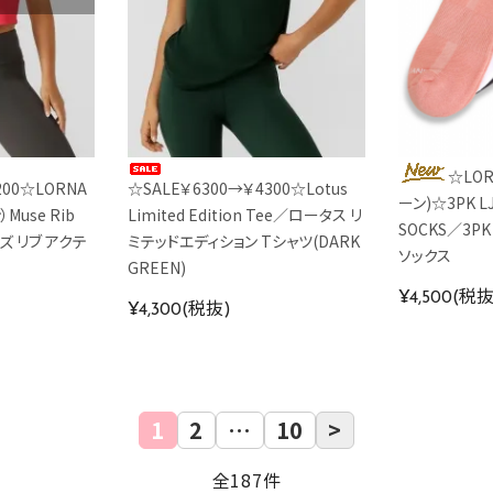
☆LOR
200☆LORNA
☆SALE￥6300→￥4300☆Lotus
ーン)☆3PK L
Muse Rib
Limited Edition Tee／ロータス リ
SOCKS／3P
ーズ リブ アクテ
ミテッドエディション Tシャツ(DARK
ソックス
GREEN)
¥4,500(税抜
¥4,300(税抜)
1
2
…
10
>
全187件