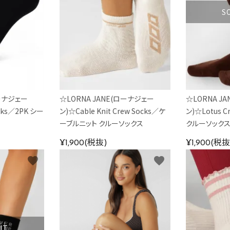
S
ローナジェー
☆LORNA JANE(ローナジェー
☆LORNA J
ocks／2PK シー
ン)☆Cable Knit Crew Socks／ケ
ン)☆Lotus 
ーブルニット クルーソックス
クルーソック
¥1,900(税抜)
¥1,900(税抜
favorite
favorite
UT