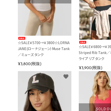
☆SALE￥5700→￥3800☆LORNA
☆SALE￥6800→￥39
JANE(ローナジェーン）Muse Tank
Striped Rib Tan
／ミューズ タンク
ライプ リブ タンク
¥3,800(税抜)
¥3,900(税抜)
favorite
SOLD O