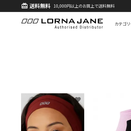
送料無料
card_giftcard
10,000円以上のお買上で送料無料
カテゴリ
ACCOUNT MENU
ようこそ ゲスト 様
ログイン
新規会員登録
search
favorite
新着商品
アイテムから探す