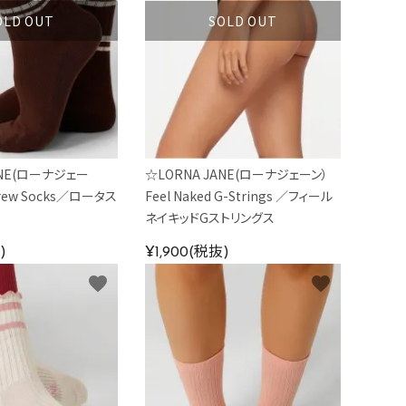
OLD OUT
SOLD OUT
ANE(ローナジェー
☆LORNA JANE(ローナジェーン）
Crew Socks／ロータス
Feel Naked G-Strings ／フィール
ス
ネイキッドGストリングス
)
¥1,900(税抜)
favorite
favorite