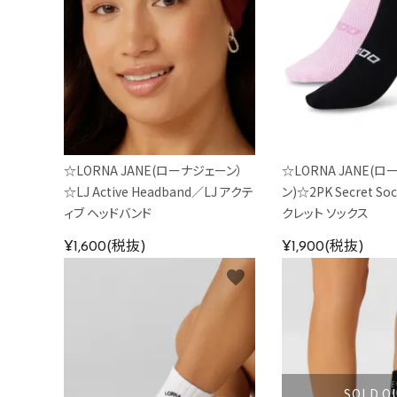
カラーから探す
INFORMATIOM
☆LORNA JANE(ローナジェーン）
☆LORNA JANE(
☆LJ Active Headband／LJ アクテ
ン)☆2PK Secret S
ィブ ヘッドバンド
クレット ソックス
¥1,600(税抜)
¥1,900(税抜)
favorite
SOLD O