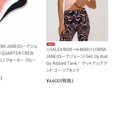
NA JANE(ローナジェ
☆SALE￥8600→￥4600☆LORNA
J QUARTER CREW
JANE(ローナジェーン）Get Up And
K LJ クォーター クルー
Go Ribbed Tank／ ゲットアップ ア
ンド ゴー リブタンク
)
¥4,600(税抜)