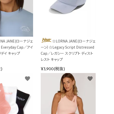
NA JANE(ローナジェ
☆LORNA JANE(ローナジェ
 Everyday Cap／アイ
ーン）☆Legacy Script Distressed
リデイ キャップ
Cap／レガシー スクリプト ディスト
レスト キャップ
抜)
¥3,900(税抜)
favorite
favorite