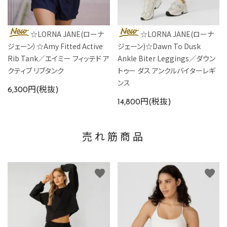
☆LORNA JANE(ローナ
☆LORNA JANE(ローナ
ジェーン）☆Amy Fitted Active
ジェーン)☆Dawn To Dusk
Rib Tank／エイミー フィッテド ア
Ankle Biter Leggings／ダウン
クティブ リブタンク
トゥー ダス アンクルバイターレギ
ンス
6,300円(税抜)
14,800円(税抜)
売れ筋商品
favorite
favorite