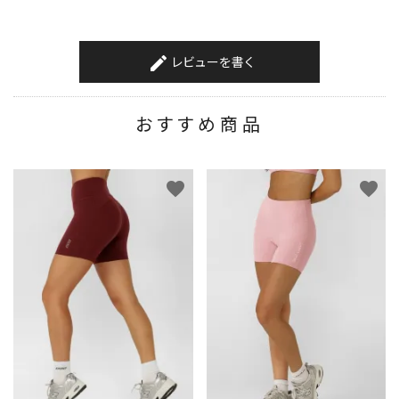
レビューを書く
create
おすすめ商品
favorite
favorite