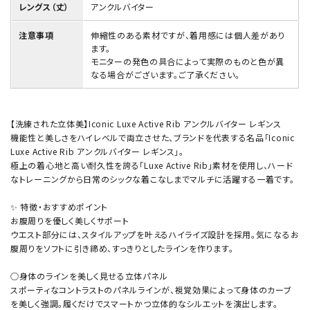
レングス（丈）
アンクルバイター
注意事項
伸縮性のある素材ですが、着用感には個人差があり
ます。
モニターの発色の具合によって実際のものと色が異
なる場合がございます。ご了承ください。
【洗練された立体美】Iconic Luxe Active Rib アンクルバイター レギンス
機能性と美しさをハイレベルで両立させた、ブランドを代表する名品「Iconic
Luxe Active Rib アンクルバイター レギンス」。
極上の着心地と高い耐久性を誇る「Luxe Active Rib」素材を使用し、ハード
なトレーニングから日常のシックな着こなしまでマルチに活躍する一着です。
✨ 特徴・おすすめポイント
お腹周りを優しく美しくサポート
ウエスト部分には、スタイルアップを叶えるハイライズ設計を採用。気になるお
腹周りをソフトに引き締め、すっきりとしたラインを作ります。
○身体のラインを美しく見せる立体パネル
スポーティなコントラストのパネルラインが、視覚効果によって身体のカーブ
を美しく強調。履くだけでスマートかつ立体的なシルエットを演出します。