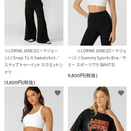
☆LORNA JANE(ローナジェー
☆LORNA JANE(ローナジェ
ン)☆Snap To It Sweatshirt／
ーン）☆Sammy Sports Bra／サ
スナップ トゥーイット スウエットシ
ミー スポーツブラ（WHITE）
ャツ
9,800円(税抜)
13,800円(税抜)
favorite
favorite