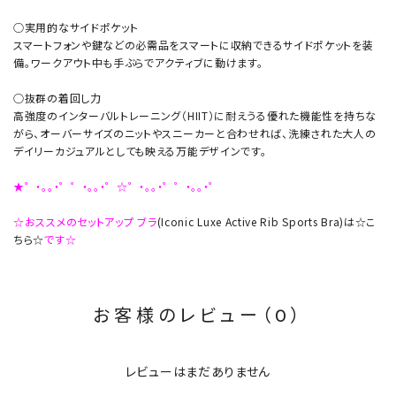
○実用的なサイドポケット
スマートフォンや鍵などの必需品をスマートに収納できるサイドポケットを装
備。ワークアウト中も手ぶらでアクティブに動けます。
○抜群の着回し力
高強度のインターバルトレーニング（HIIT）に耐えうる優れた機能性を持ちな
がら、オーバーサイズのニットやスニーカーと合わせれば、洗練された大人の
デイリーカジュアルとしても映える万能デザインです。
★゜・。。・゜゜・。。・゜☆゜・。。・゜゜・。。・゜
☆おススメのセットアップ ブラ
(Iconic Luxe Active Rib Sports Bra)は☆こ
ちら☆
です☆
お客様のレビュー（0）
レビューはまだありません