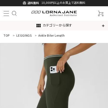
10,000円以上のお買上で送料無料
送料無料
card_giftcard
カテゴリーから探す
view_module
TOP
LEGGINGS
Ankle Biter Length
ACCOUNT MENU
ようこそ ゲスト 様
ログイン
新規会員登録
search
新着商品
アイテムから探す