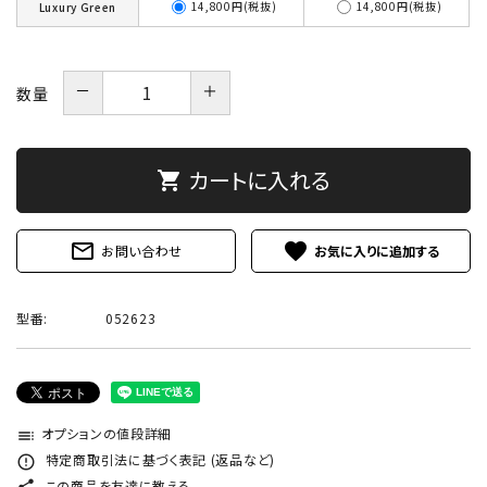
14,800円(税抜)
14,800円(税抜)
Luxury Green
－
＋
数量
カートに入れる
shopping_cart
mail_outline
favorite
お問い合わせ
型番:
052623
オプションの値段詳細
toc
特定商取引法に基づく表記 (返品など)
error_outline
この商品を友達に教える