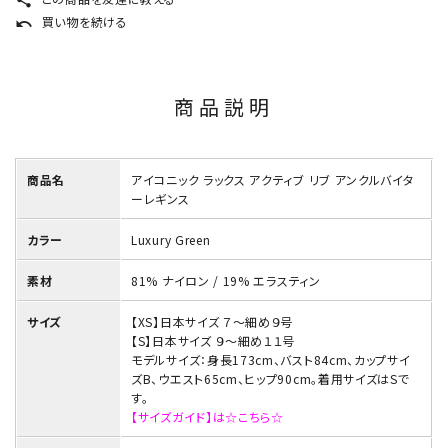
share
買い物を続ける
undo
商品説明
商品名
アイコニック ラックス アクティブ リブ アンクルバイタ
ーレギンス
カラー
Luxury Green
素材
81% ナイロン / 19% エラスティン
サイズ
【XS】日本サイズ ７～細め９号
【S】日本サイズ ９～細め１１号
モデルサイズ：身長173cm、バスト84cm、カップサイ
ズB、ウエスト65cm、ヒップ90cm。着用サイズはSで
す。
【サイズガイド】は☆こちら☆