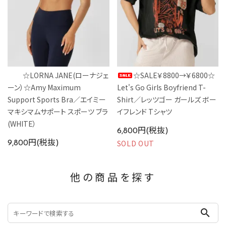
☆LORNA JANE(ローナジェ
☆SALE￥8800→￥6800☆
ーン）☆Amy Maximum
Let's Go Girls Boyfriend T-
Support Sports Bra／エイミー
Shirt／レッツゴー ガールズ ボー
マキシマムサポート スポーツ ブラ
イフレンド Tシャツ
(WHITE）
6,800円(税抜)
SOLD OUT
9,800円(税抜)
他の商品を探す
search